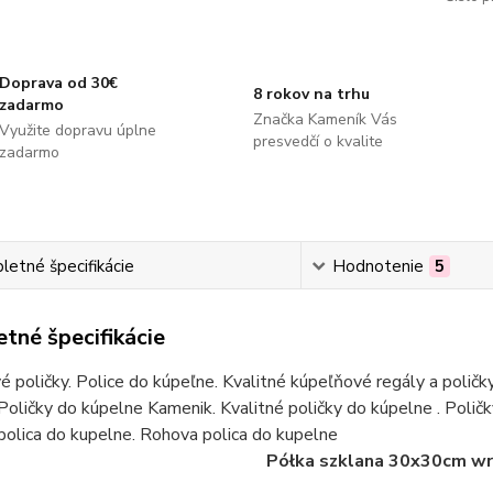
Doprava od 30€
8 rokov na trhu
zadarmo
Značka Kameník Vás
Využite dopravu úplne
presvedčí o kvalite
zadarmo
etné špecifikácie
Hodnotenie
5
tné špecifikácie
 poličky. Police do kúpeľne. Kvalitné kúpeľňové regály a poličky
Poličky do kúpelne Kamenik. Kvalitné poličky do kúpelne . Poli
olica do kupelne. Rohova polica do kupelne
a szklana 30x30cm wraz z uchwyt