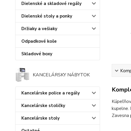
Dielenské a skladové regály
Dielenské stoly a ponky
Držiaky a vešiaky
Odpadkové koše
Skladové boxy
Kompl
KANCELÁRSKY NÁBYTOK
Komple
Kancelárske police a regály
Kúpeľňové
Kancelárske stoličky
kupelne. 
Zavesna p
Kancelárske stoly
Półk
Ostatné