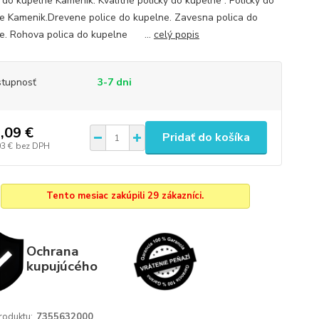
y do kúpelne Kamenik. Kvalitné poličky do kúpelne . Poličky do
e Kamenik.Drevene police do kupelne. Zavesna polica do
e. Rohova polica do kupelne ...
celý popis
tupnosť
3-7 dni
,09 €
Pridať do košíka
03 €
bez DPH
Tento mesiac zakúpili 29 zákazníci.
Ochrana
kupujúcého
roduktu:
7355632000