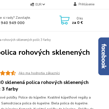
Prihlásenie
EUR
e si rady? Zavolajte.
0
ks
za
0 €
 940 949 000
a rohových sklenených políc 3 farby
polica rohových sklenených
Ako ma hodnotia zákazníci
0 sklenená polica rohových sklenených
c 3 farby
ové poličky. Police do kúpeľne. Kvalitné kúpeľňové regály a
y. Samodrziaca polica do kupelne. Biela polica do kupelne.