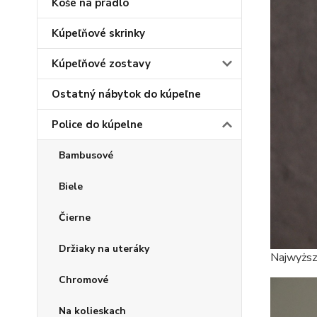
Koše na prádlo
Kúpeľňové skrinky
Kúpeľňové zostavy
Ostatný nábytok do kúpeľne
Police do kúpelne
Bambusové
Biele
Čierne
Držiaky na uteráky
Najwyższ
Chromové
Na kolieskach