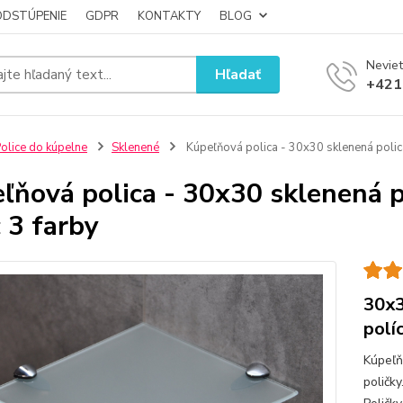
ODSTÚPENIE
GDPR
KONTAKTY
BLOG
Neviet
Hľadať
+421
olice do kúpelne
Sklenené
Kúpeľňová polica - 30x30 sklenená polic
ľňová polica - 30x30 sklenená 
c 3 farby
30x3
polí
Kúpeľň
poličk