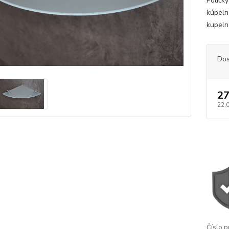
Poličk
kúpeln
kupeln
Dos
27
22,
Číslo p