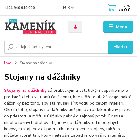
0
ks
EUR
+421 940 949 000
za
0 €
Menu
Hľadať
Úvod
Stojany na dáždniky
Stojany na dáždniky
Stojany na dáždniky
sú praktickým a estetickým doplnkom pre
predsieň alebo vstupnú časť domu, kde môžete uložiť svoje mokré
dáždniky bez toho, aby ste museli šíriť vodu po celom interiéri.
Okrem toho, stojany na dáždniky tiež pridávajú dekoratívny prvok
do priestoru a môžu slúžiť ako pekný dizajnový prvok. Existuje
mnoho rôznych druhov stojanov na dáždniky, od moderných
kovových stojanov až po rustikálne drevené stojany, takže si
môžete vybrať ten, ktorý najlepšie zapadne do vášho interiéru.