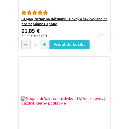
Stojan, držiak na dáždniky - Pevný a štýlový stojan
pre topánky 10 políc
61,85 €
3-7 dni
50,29 €
bez DPH
Pridať do košíka