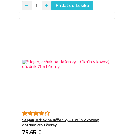
Pridať do košíka
Stojan, držiak na dáždniky - Okrúhly kovový
dáždnik 285 l čierny
75,65 €