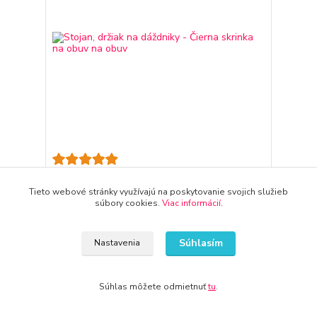
Stojan, držiak na dáždniky - Čierna skrinka na obuv
na obuv
Tieto webové stránky využívajú na poskytovanie svojich služieb
65,36 €
súbory cookies.
Viac informácií
.
3-7 dni
53,14 €
bez DPH
Pridať do košíka
Súhlasím
Nastavenia
Súhlas môžete odmietnuť
tu
.