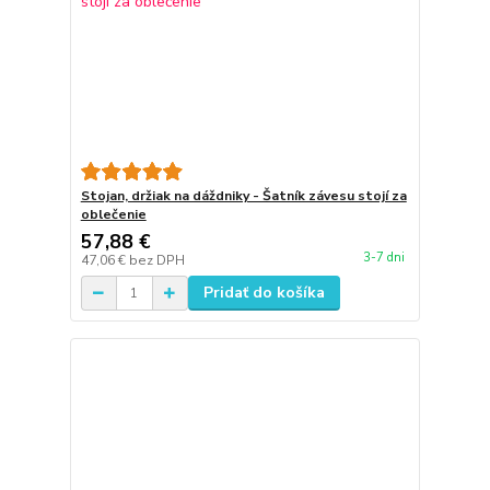
Stojan, držiak na dáždniky - Šatník závesu stojí za
oblečenie
57,88 €
3-7 dni
47,06 €
bez DPH
Pridať do košíka