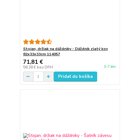
Stojan, držiak na dáždniky - Dáždnik zlatý kov
82x33x33cm 114057
71,81 €
3-7 dni
58,38 €
bez DPH
Pridať do košíka