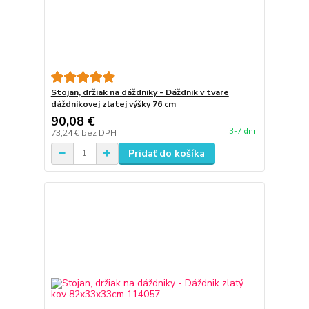
Stojan, držiak na dáždniky - Dáždnik v tvare
dáždnikovej zlatej výšky 76 cm
90,08 €
3-7 dni
73,24 €
bez DPH
Pridať do košíka