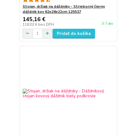
Stojan, držiak na dáždniky - Strieborný čierny
dáždnik kov 62x28x22cm 125537
145,16 €
3-7 dni
118,02 €
bez DPH
Pridať do košíka