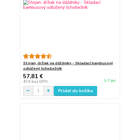
Stojan, držiak na dáždniky - Skladací bambusový
odlúčený lichobežník
57,81 €
3-7 dni
47 €
bez DPH
Pridať do košíka