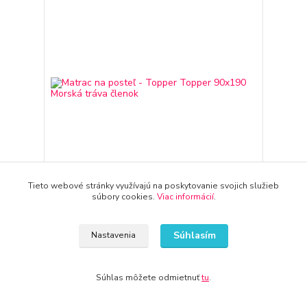
Tieto webové stránky využívajú na poskytovanie svojich služieb
súbory cookies.
Viac informácií
.
Matrac na posteľ - Topper Topper 90x190
Morská tráva členok
Súhlasím
Nastavenia
160,48 €
3-7 dni
130,47 €
bez DPH
Pridať do košíka
Súhlas môžete odmietnuť
tu
.