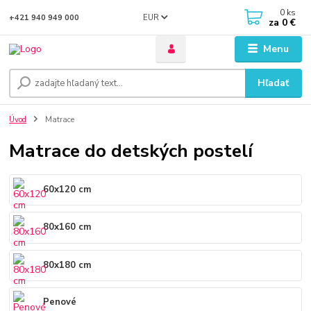
0
ks
EUR
+421 940 949 000
za
0 €
Menu
Hľadať
Úvod
Matrace
Matrace do detských postelí
60x120 cm
80x160 cm
80x180 cm
Penové