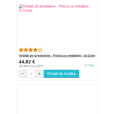
Vešiak do predsiene - Polica so vešiakmi - lcr11wy
44,82 €
3-7 dni
36,44 €
bez DPH
Pridať do košíka