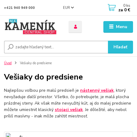
0
ks
EUR
+421 940 949 000
za
0 €
Menu
Hľadať
Úvod
Vešiaky do predsiene
Vešiaky do predsiene
Najlepšou voľbou pre malú predsieň je
nástenný vešiak
, ktorý
nevyžaduje ďalší priestor.
Všetko, čo potrebujete, je malá plocha
prázdnej steny.
Ak však máte nevyužitý kút, aj do malej predsiene
môžete umiestniť klasický
stojaci vešiak
.
Je dôležité, aby nebol
príliš masívny - inak môže zahltiť miestnosť.