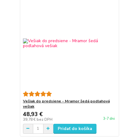
Vešiak do predsiene - Mramor šedá podlahová
vešiak
48,93 €
3-7 dni
39,78 €
bez DPH
Pridať do košíka