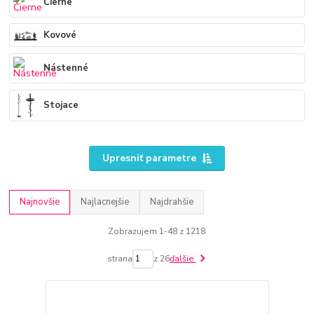
Čierne
Kovové
Nástenné
Stojace
Upresniť parametre
Najnovšie
Najlacnejšie
Najdrahšie
Zobrazujem 1-48 z 1218
strana
z 26
ďalšie