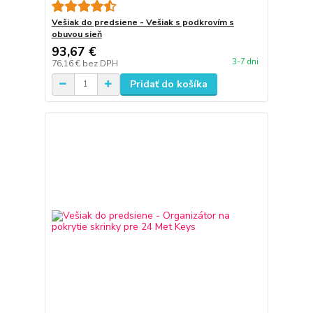
Vešiak do predsiene - Vešiak s podkrovím s
obuvou sieň
93,67 €
3-7 dni
76,16 €
bez DPH
Pridať do košíka