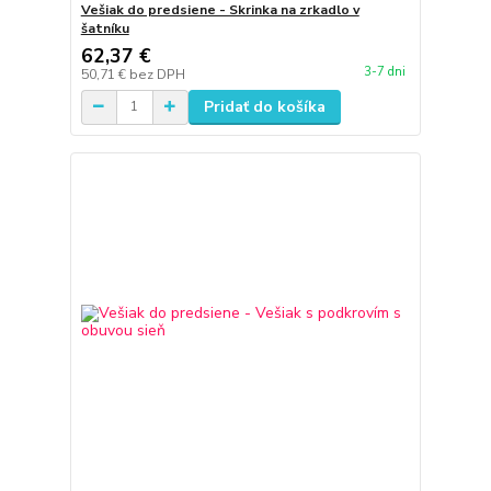
Vešiak do predsiene - Skrinka na zrkadlo v
šatníku
62,37 €
3-7 dni
50,71 €
bez DPH
Pridať do košíka