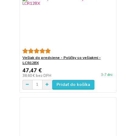
Vešiak do predsiene - Poličky so vešiakmi -
LCR12BX
47,47 €
3-7 dni
38,60 €
bez DPH
Pridať do košíka