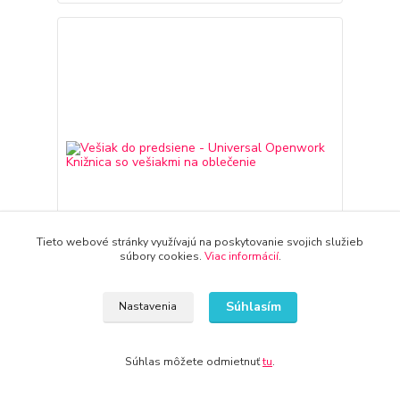
Tieto webové stránky využívajú na poskytovanie svojich služieb
súbory cookies.
Viac informácií
.
Súhlasím
Nastavenia
Vešiak do predsiene - Universal Openwork
Knižnica so vešiakmi na oblečenie
258,51 €
Súhlas môžete odmietnuť
tu
.
3-7 dni
210,17 €
bez DPH
Pridať do košíka