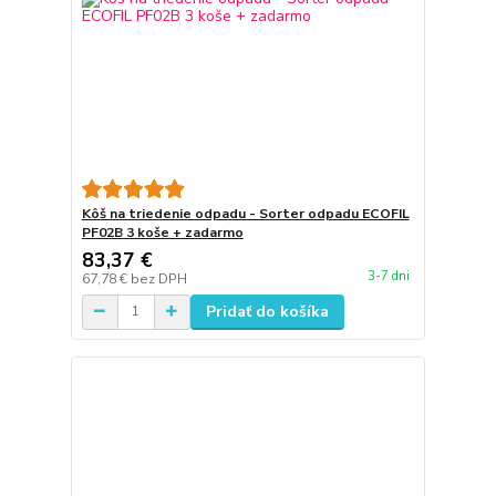
Kôš na triedenie odpadu - Sorter odpadu ECOFIL
PF02B 3 koše + zadarmo
83,37 €
3-7 dni
67,78 €
bez DPH
Pridať do košíka