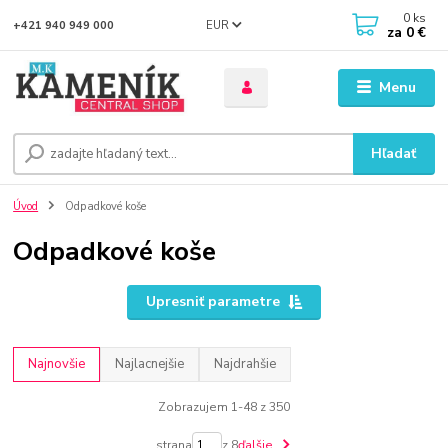
0
ks
EUR
+421 940 949 000
za
0 €
Menu
Hľadať
Úvod
Odpadkové koše
Odpadkové koše
Upresniť parametre
Najnovšie
Najlacnejšie
Najdrahšie
Zobrazujem 1-48 z 350
strana
z 8
ďalšie