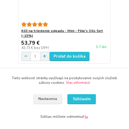
Kôš na triedenie odpadu - Mini - Filip's Oils Set
(-15%)
53,79 €
3-7 dni
43,73 €
bez DPH
Pridať do košíka
Tieto webové stránky využívajú na poskytovanie svojich služieb
súbory cookies.
Viac informácií
.
Súhlasím
Nastavenia
Súhlas môžete odmietnuť
tu
.