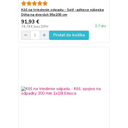
Kôš na triedenie odpadu - Self -adhese nálepka
Dýha na dverách 95x205 cm
91,93 €
3-7 dni
74,74 €
bez DPH
Pridať do košíka