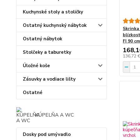
Kuchynské stoly a stoličky
Ostatný kuchynský nábytok
Skrinka
blízkos
Ostatný nábytok
FI 90 cm
168,1
Stolčeky a taburetky
136,72 
Úložné koše
Zásuvky a vodiace lišty
Ostatné
KÚPELŇA A WC
Dosky pod umývadlo