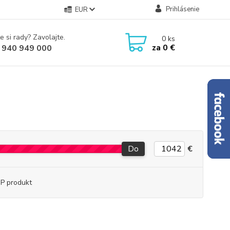
Prihlásenie
EUR
e si rady? Zavolajte.
0
ks
za
0 €
 940 949 000
Do
€
P produkt