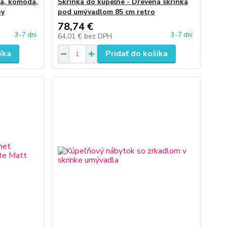
ca, komoda,
Skrinka do kúpeľne - Drevená skrinka
by
pod umývadlom 85 cm retro
78,74 €
3-7 dni
3-7 dni
64,01 €
bez DPH
íka
Pridať do košíka