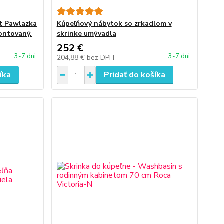
et Pawlazka
Kúpeľňový nábytok so zrkadlom v
ontovaný.
skrinke umývadla
252 €
3-7 dni
3-7 dni
204,88 €
bez DPH
íka
Pridať do košíka