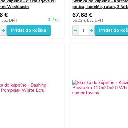
 do kúpeľne - 80 cm agáve 80
Skrinka do kúpeľne - Knižni
net Washbasin
polica, kúpeľňa, ratan, 3 far
6 €
67,68 €
3-7 dni
€
bez DPH
55,02 €
bez DPH
Pridať do košíka
Pridať do koš