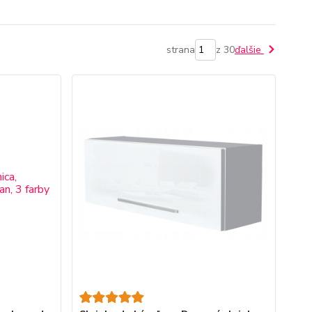
strana
z 30
ďalšie