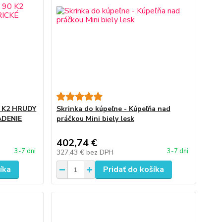
0 K2 HRUDY
Skrinka do kúpeľne - Kúpeľňa nad
ADENIE
práčkou Mini biely lesk
402,74 €
3-7 dni
3-7 dni
327,43 €
bez DPH
íka
Pridať do košíka