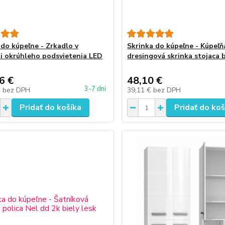
 do kúpeľne - Zrkadlo v
Skrinka do kúpeľne - Kúpeľň
ti okrúhleho podsvietenia LED
dresingová skrinka stojaca b
6 €
48,10 €
3-7 dni
€
bez DPH
39,11 €
bez DPH
Pridať do košíka
Pridať do koš