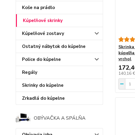
Koše na prádlo
Kúpeľňové skrinky
Kúpeľňové zostavy
Ostatný nábytok do kúpeľne
Skrinka
kúpeľňa 
vrchol
Police do kúpelne
172,4
Regály
140,16 
Skrinky do kúpelne
Zrkadlá do kúpelne
OBÝVAČKA A SPÁLŇA
Obývacia izba