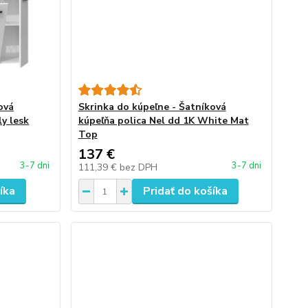
ová
Skrinka do kúpeľne - Šatníková
ly lesk
kúpeľňa polica Nel dd 1K White Mat
Top
137 €
3-7 dni
3-7 dni
111,39 €
bez DPH
íka
Pridať do košíka