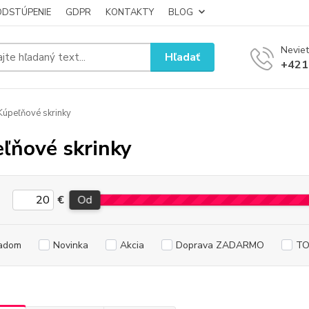
ODSTÚPENIE
GDPR
KONTAKTY
BLOG
Neviet
Hľadať
+421
úpeľňové skrinky
ľňové skrinky
€
Od
adom
Novinka
Akcia
Doprava ZADARMO
TO