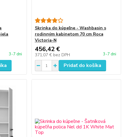
a
Skrinka do kúpeľne - Washbasin s
iela
rodinným kabinetom 70 cm Roca
Victoria-N
456,42 €
3-7 dni
3-7 dni
371,07 €
bez DPH
íka
Pridať do košíka