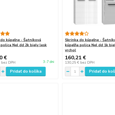
 do kúpeľne - Šatníková
Skrinka do kúpeľne - Šatník
polica Nel dd 2k biely lesk
kúpeľňa polica Nel dd 1k bie
vrchol
0 €
160,21 €
3-7 dni
€
bez DPH
130,25 €
bez DPH
Pridať do košíka
Pridať do koš