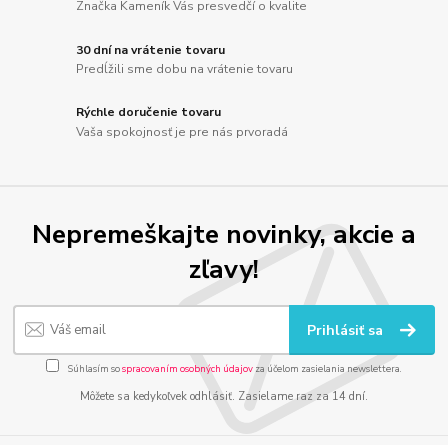
Značka Kameník Vás presvedčí o kvalite
30 dní na vrátenie tovaru
Predĺžili sme dobu na vrátenie tovaru
Rýchle doručenie tovaru
Vaša spokojnosť je pre nás prvoradá
Nepremeškajte novinky, akcie a
zľavy!
Prihlásiť sa
Súhlasím so
spracovaním osobných údajov
za účelom zasielania newslettera.
Môžete sa kedykoľvek odhlásiť. Zasielame raz za 14 dní.