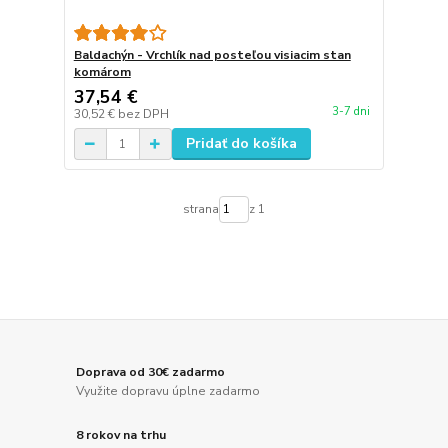
Baldachýn - Vrchlík nad posteľou visiacim stan
komárom
37,54 €
3-7 dni
30,52 €
bez DPH
Pridať do košíka
strana
z 1
Doprava od 30€ zadarmo
Využite dopravu úplne zadarmo
8 rokov na trhu