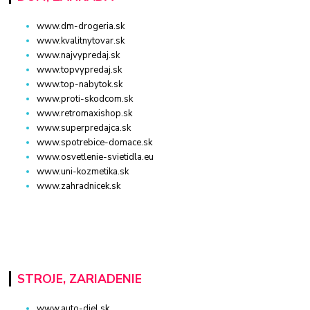
www.dm-drogeria.sk
www.kvalitnytovar.sk
www.najvypredaj.sk
www.topvypredaj.sk
www.top-nabytok.sk
www.proti-skodcom.sk
www.retromaxishop.sk
www.superpredajca.sk
www.spotrebice-domace.sk
www.osvetlenie-svietidla.eu
www.uni-kozmetika.sk
www.zahradnicek.sk
STROJE, ZARIADENIE
www.auto-diel.sk