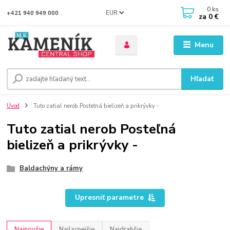
0
ks
EUR
+421 940 949 000
za
0 €
Menu
Hľadať
Úvod
Tuto zatial nerob Posteľná bielizeň a prikrývky -
Tuto zatial nerob Posteľná
bielizeň a prikrývky -
Baldachýny a rámy
Upresniť parametre
Najnovšie
Najlacnejšie
Najdrahšie