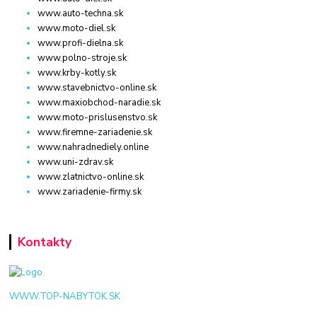
www.auto-techna.sk
www.moto-diel.sk
www.profi-dielna.sk
www.polno-stroje.sk
www.krby-kotly.sk
www.stavebnictvo-online.sk
www.maxiobchod-naradie.sk
www.moto-prislusenstvo.sk
www.firemne-zariadenie.sk
www.nahradnediely.online
www.uni-zdrav.sk
www.zlatnictvo-online.sk
www.zariadenie-firmy.sk
Kontakty
WWW.TOP-NABYTOK.SK