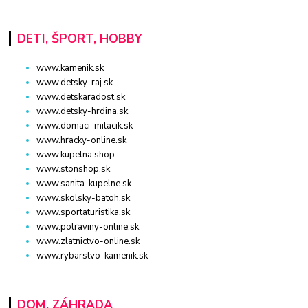
DETI, ŠPORT, HOBBY
www.kamenik.sk
www.detsky-raj.sk
www.detskaradost.sk
www.detsky-hrdina.sk
www.domaci-milacik.sk
www.hracky-online.sk
www.kupelna.shop
www.stonshop.sk
www.sanita-kupelne.sk
www.skolsky-batoh.sk
www.sportaturistika.sk
www.potraviny-online.sk
www.zlatnictvo-online.sk
www.rybarstvo-kamenik.sk
DOM, ZÁHRADA