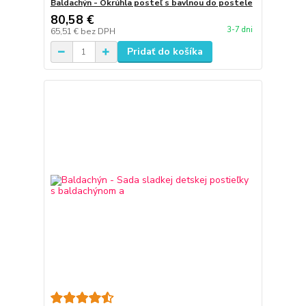
Baldachýn - Okrúhla posteľ s bavlnou do postele
80,58 €
3-7 dni
65,51 €
bez DPH
Pridať do košíka