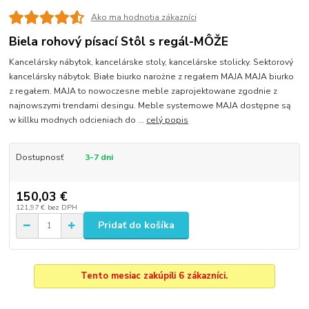
Ako ma hodnotia zákazníci
Biela rohový písací Stôl s regál-MÔŽE
Kancelársky nábytok, kancelárske stoly, kancelárske stolicky. Sektorový
kancelársky nábytok. Białe biurko narożne z regałem MAJA MAJA biurko
z regałem. MAJA to nowoczesne meble zaprojektowane zgodnie z
najnowszymi trendami desingu. Meble systemowe MAJA dostępne są
w killku modnych odcieniach do ...
celý popis
Dostupnosť
3-7 dni
150,03 €
121,97 €
bez DPH
Pridať do košíka
Tento mesiac zakúpili 6 zákazníci.