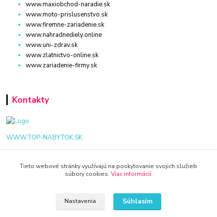
www.maxiobchod-naradie.sk
www.moto-prislusenstvo.sk
www.firemne-zariadenie.sk
www.nahradnediely.online
www.uni-zdrav.sk
www.zlatnictvo-online.sk
www.zariadenie-firmy.sk
Kontakty
WWW.TOP-NABYTOK.SK
+421 940 949 000
Tieto webové stránky využívajú na poskytovanie svojich služieb
súbory cookies.
Viac informácií
.
info@kamenik.sk
Súhlasím
Nastavenia