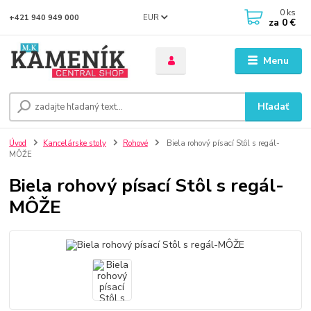
0
ks
EUR
+421 940 949 000
za
0 €
Menu
Hľadať
Úvod
Kancelárske stoly
Rohové
Biela rohový písací Stôl s regál-
MÔŽE
Biela rohový písací Stôl s regál-
MÔŽE