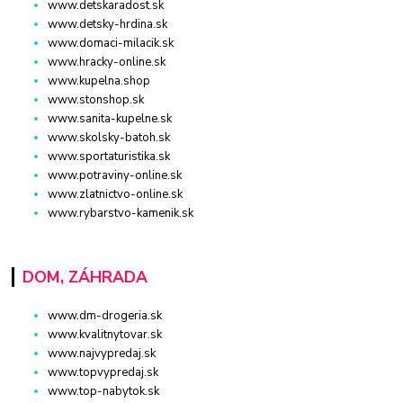
www.detskaradost.sk
www.detsky-hrdina.sk
www.domaci-milacik.sk
www.hracky-online.sk
www.kupelna.shop
www.stonshop.sk
www.sanita-kupelne.sk
www.skolsky-batoh.sk
www.sportaturistika.sk
www.potraviny-online.sk
www.zlatnictvo-online.sk
www.rybarstvo-kamenik.sk
DOM, ZÁHRADA
www.dm-drogeria.sk
www.kvalitnytovar.sk
www.najvypredaj.sk
www.topvypredaj.sk
www.top-nabytok.sk