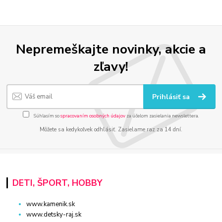
Nepremeškajte novinky, akcie a
zľavy!
Prihlásiť sa
Súhlasím so
spracovaním osobných údajov
za účelom zasielania newslettera.
Môžete sa kedykoľvek odhlásiť. Zasielame raz za 14 dní.
DETI, ŠPORT, HOBBY
www.kamenik.sk
www.detsky-raj.sk