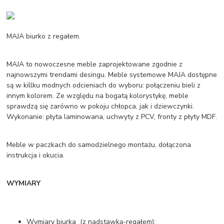
MAJA biurko z regałem.
MAJA to nowoczesne meble zaprojektowane zgodnie z
najnowszymi trendami desingu. Meble systemowe MAJA dostępne
są w killku modnych odcieniach do wyboru: połączeniu bieli z
innym kolorem. Ze względu na bogatą kolorystykę, meble
sprawdzą się zarówno w pokoju chłopca, jak i dziewczynki.
Wykonanie: płyta laminowana, uchwyty z PCV, fronty z płyty MDF.
Meble w paczkach do samodzielnego montażu, dołączona
instrukcja i okucia.
WYMIARY
Wymiary biurka (z nadstawką-regałem):