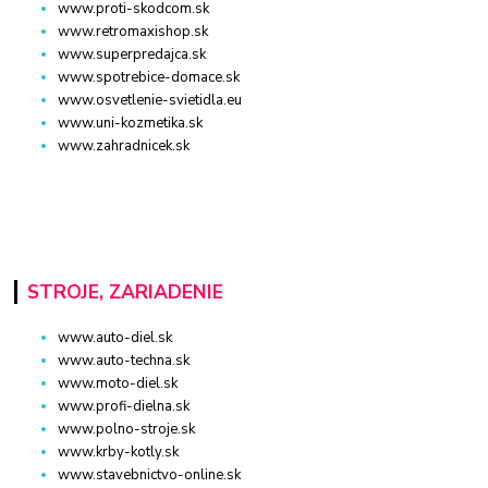
www.proti-skodcom.sk
www.retromaxishop.sk
www.superpredajca.sk
www.spotrebice-domace.sk
www.osvetlenie-svietidla.eu
www.uni-kozmetika.sk
www.zahradnicek.sk
STROJE, ZARIADENIE
www.auto-diel.sk
www.auto-techna.sk
www.moto-diel.sk
www.profi-dielna.sk
www.polno-stroje.sk
www.krby-kotly.sk
www.stavebnictvo-online.sk