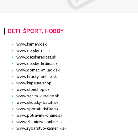
DETI, ŠPORT, HOBBY
www.kamenik.sk
www.detsky-raj.sk
www.detskaradost.sk
www.detsky-hrdina.sk
www.domaci-milacik.sk
www.hracky-online.sk
www.kupelna.shop
www.stonshop.sk
www.sanita-kupelne.sk
www.skolsky-batoh.sk
www.sportaturistika.sk
www.potraviny-online.sk
www.zlatnictvo-online.sk
www.rybarstvo-kamenik.sk