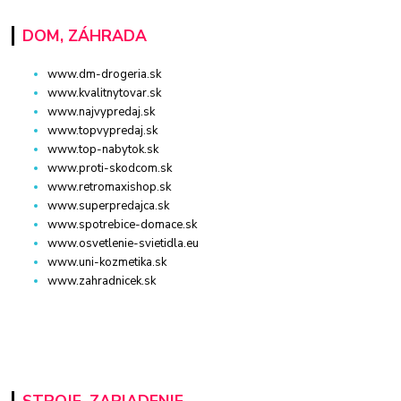
DOM, ZÁHRADA
www.dm-drogeria.sk
www.kvalitnytovar.sk
www.najvypredaj.sk
www.topvypredaj.sk
www.top-nabytok.sk
www.proti-skodcom.sk
www.retromaxishop.sk
www.superpredajca.sk
www.spotrebice-domace.sk
www.osvetlenie-svietidla.eu
www.uni-kozmetika.sk
www.zahradnicek.sk
STROJE, ZARIADENIE