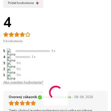
Pridať hodnotenie
4
5 hodnotenie
5
3 x
4
2 x
3
0 x
2
0 x
1
0 x
Ako overíme hodnotenie?
Overený zákazník
Overená recenzia
- 08. 08. 2026
Tento obchod je jednoznačne moja prvá voľba pri nákupe