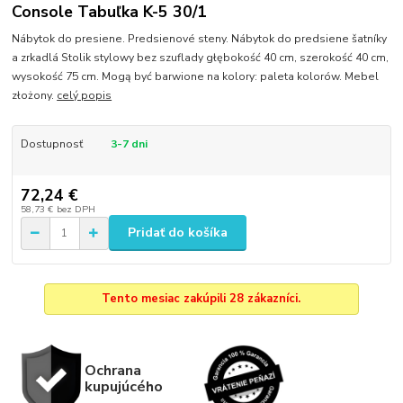
Console Tabuľka K-5 30/1
Nábytok do presiene. Predsienové steny. Nábytok do predsiene šatníky
a zrkadlá Stolik stylowy bez szuflady głębokość 40 cm, szerokość 40 cm,
wysokość 75 cm. Mogą być barwione na kolory: paleta kolorów. Mebel
złożony.
celý popis
Dostupnosť
3-7 dni
72,24 €
58,73 €
bez DPH
Pridať do košíka
Tento mesiac zakúpili 28 zákazníci.
Ochrana
kupujúcého