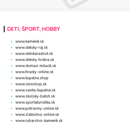
DETI, ŠPORT, HOBBY
www.kamenik.sk
www.detsky-raj.sk
www.detskaradost.sk
www.detsky-hrdina.sk
www.domaci-milacik.sk
www.hracky-online.sk
www.kupelna.shop
www.stonshop.sk
www.sanita-kupelne.sk
www.skolsky-batoh.sk
www.sportaturistika.sk
www.potraviny-online.sk
www.zlatnictvo-online.sk
www.rybarstvo-kamenik.sk