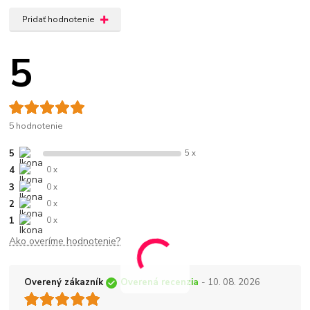
Pridať hodnotenie
5
5 hodnotenie
5
5 x
4
0 x
3
0 x
2
0 x
1
0 x
Ako overíme hodnotenie?
Overený zákazník
Overená recenzia
- 10. 08. 2026