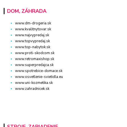
DOM, ZÁHRADA
www.dm-drogeria.sk
www.kvalitnytovar.sk
www.najvypredaj.sk
www.topvypredaj.sk
www.top-nabytok.sk
www.proti-skodcom.sk
www.retromaxishop.sk
www.superpredajca.sk
www.spotrebice-domace.sk
www.osvetlenie-svietidla.eu
www.uni-kozmetika.sk
www.zahradnicek.sk
STROJE, ZARIADENIE