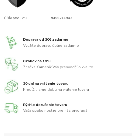
Číslo produktu:
9455211942
Doprava od 30€ zadarmo
Využite dopravu úplne zadarmo
8 rokov na trhu
Značka Kameník Vás presvedčí o kvalite
30 dní na vrátenie tovaru
Predĺžili sme dobu na vrátenie tovaru
Rýchle doručenie tovaru
Vaša spokojnosť je pre nás prvoradá