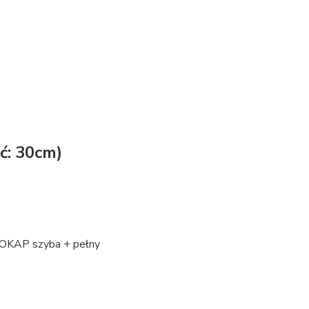
ć: 30cm)
 OKAP szyba + pełny