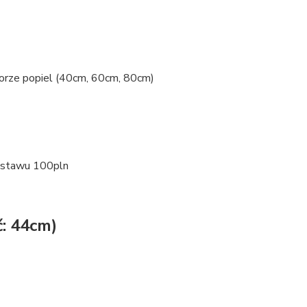
lorze popiel (40cm, 60cm, 80cm)
zestawu 100pln
: 44cm)