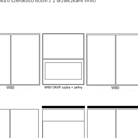
fka o szerokości 80cm z 2 drzwiczkami W80