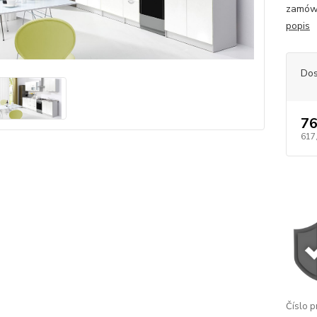
zamówi
popis
Dos
76
617
Číslo p