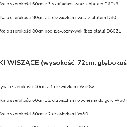
fka o szerokości 60cm z 3 szufladami wraz z blatem D60s3
fka o szerokości 80cm z 2 drzwiczkami wraz z blatem D80
fka o szerokości 80cm pod zlewozmywak (bez blatu) D80ZL
I WISZĄCE (wysokość: 72cm, głębokoś
ryna o szerokości 40cm z 1 drzwiczkami W40w
fka o szerokości 60cm z 2 drzwiczkami otwierana do góry W60
fka o szerokości 80cm z 2 drzwiczkami W80