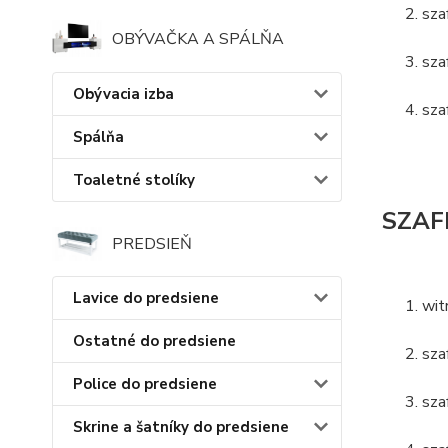
sza
OBÝVAČKA A SPÁLŇA
sza
Obývacia izba
sza
Spálňa
Toaletné stolíky
SZAFK
PREDSIEŇ
Lavice do predsiene
wit
Ostatné do predsiene
sza
Police do predsiene
sza
Skrine a šatníky do predsiene