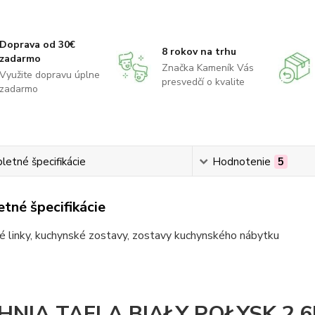
Doprava od 30€
8 rokov na trhu
zadarmo
Značka Kameník Vás
Využite dopravu úplne
presvedčí o kvalite
zadarmo
etné špecifikácie
Hodnotenie
5
tné špecifikácie
é linky, kuchynské zostavy, zostavy kuchynského nábytku
HNIA TAFLA BIAŁY POŁYSK 2,6