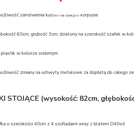
możliwość zamówienia kuchni na białym korpusie
łębokość 60cm, grubość 3cm, dzielony na szerokość szafek w ko
 plastik w kolorze srebrnym
 możliwość zmiany na uchwyty metalowe za dopłatą do całego 
I STOJĄCE (wysokość: 82cm, głębokość
fka o szerokości 40cm z 4 szufladami wraz z blatem D40s4