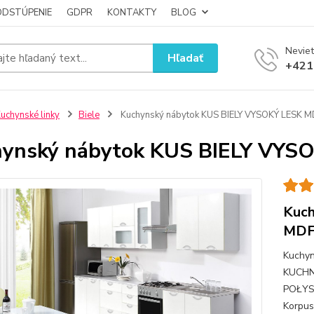
ODSTÚPENIE
GDPR
KONTAKTY
BLOG
Neviet
Hľadať
+421
uchynské linky
Biele
Kuchynský nábytok KUS BIELY VYSOKÝ LESK M
ynský nábytok KUS BIELY VYS
Kuch
MDF
Kuchyn
KUCHN
POŁYSK
Korpus