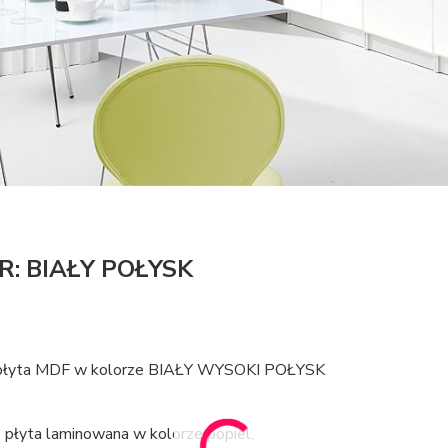
R: BIAŁY POŁYSK
 płyta MDF w kolorze BIAŁY WYSOKI POŁYSK
 płyta laminowana w kolorze popiel,