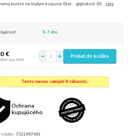
enia kuchni na białym korpusie Blat - głębokość 60...
celý
tupnosť
3-7 dni
0 €
Pridať do košíka
,89 €
bez DPH
Tento mesiac zakúpili 8 zákazníci.
Ochrana
kupujúcého
roduktu:
7321997481