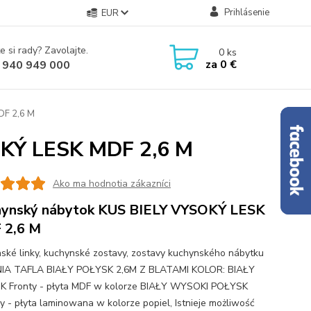
Prihlásenie
EUR
e si rady? Zavolajte.
0
ks
za
0 €
 940 949 000
DF 2,6 M
OKÝ LESK MDF 2,6 M
Ako ma hodnotia zákazníci
ynský nábytok KUS BIELY VYSOKÝ LESK
 2,6 M
ské linky, kuchynské zostavy, zostavy kuchynského nábytku
IA TAFLA BIAŁY POŁYSK 2,6M Z BLATAMI KOLOR: BIAŁY
 Fronty - płyta MDF w kolorze BIAŁY WYSOKI POŁYSK
y - płyta laminowana w kolorze popiel, Istnieje możliwość