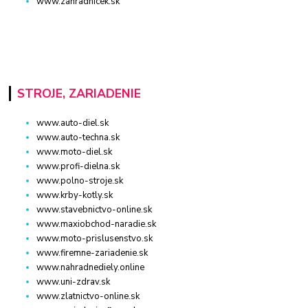
www.zahradnicek.sk
STROJE, ZARIADENIE
www.auto-diel.sk
www.auto-techna.sk
www.moto-diel.sk
www.profi-dielna.sk
www.polno-stroje.sk
www.krby-kotly.sk
www.stavebnictvo-online.sk
www.maxiobchod-naradie.sk
www.moto-prislusenstvo.sk
www.firemne-zariadenie.sk
www.nahradnediely.online
www.uni-zdrav.sk
www.zlatnictvo-online.sk