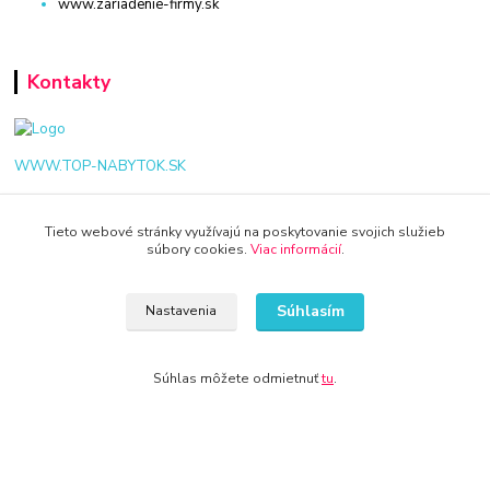
www.zariadenie-firmy.sk
Kontakty
WWW.TOP-NABYTOK.SK
+421 940 949 000
Tieto webové stránky využívajú na poskytovanie svojich služieb
súbory cookies.
Viac informácií
.
info@kamenik.sk
Súhlasím
Nastavenia
Súhlas môžete odmietnuť
tu
.
© 2024 Všetky práva vyhradené KAMENIK.SK
Vytvorené na
Eshop-rychlo.sk