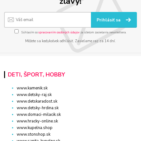
zľavy!
Prihlásiť sa
Súhlasím so
spracovaním osobných údajov
za účelom zasielania newslettera.
Môžete sa kedykoľvek odhlásiť. Zasielame raz za 14 dní.
DETI, ŠPORT, HOBBY
www.kamenik.sk
www.detsky-raj.sk
www.detskaradost.sk
www.detsky-hrdina.sk
www.domaci-milacik.sk
www.hracky-online.sk
www.kupelna.shop
www.stonshop.sk