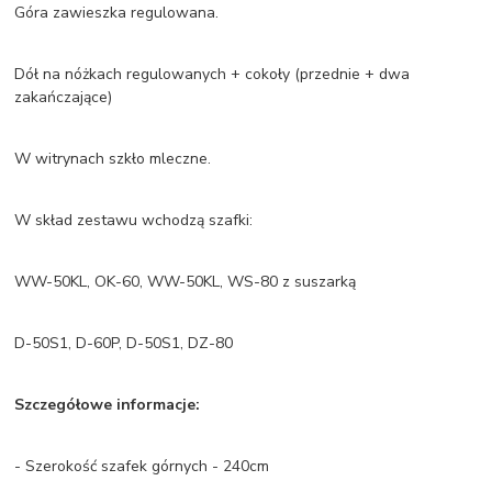
Góra zawieszka regulowana.
Dół na nóżkach regulowanych + cokoły (przednie + dwa
zakańczające)
W witrynach szkło mleczne.
W skład zestawu wchodzą szafki:
WW-50KL, OK-60, WW-50KL, WS-80 z suszarką
D-50S1, D-60P, D-50S1, DZ-80
Szczegółowe informacje:
- Szerokość szafek górnych - 240cm