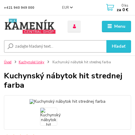
0
ks
EUR
+421 940 949 000
za
0 €
Menu
Hľadať
Úvod
Kuchynské linky
Kuchynský nábytok hit strednej farba
Kuchynský nábytok hit strednej
farba