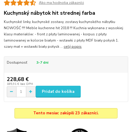
Ako ma hodnotia zákazníci
Kuchynský nábytok hit strednej farba
Kuchynské linky, kuchynské zostavy, zostavy kuchynského nábytku
NOWOŚĆ !!!! Meble kuchenne hit 2018 !!! Kuchnia wykonana z wysokiej
klasy materiałów: - front z płyty laminowanej - korpus z płyty
laminowanej w kolorze białym - wstawki z płyty MDF biały połysk 1.
szary mat + wstawki biały połysk ...
celý popis
Dostupnosť
3-7 dni
228,68 €
185,91 €
bez DPH
Pridať do košíka
Tento mesiac zakúpili 23 zákazníci.