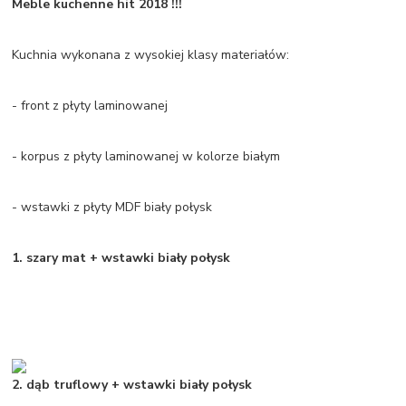
Meble kuchenne hit 2018 !!!
Kuchnia wykonana z wysokiej klasy materiałów:
- front z płyty laminowanej
- korpus z płyty laminowanej w kolorze białym
- wstawki z płyty MDF biały połysk
1. szary mat + wstawki biały połysk
2. dąb truflowy + wstawki biały połysk