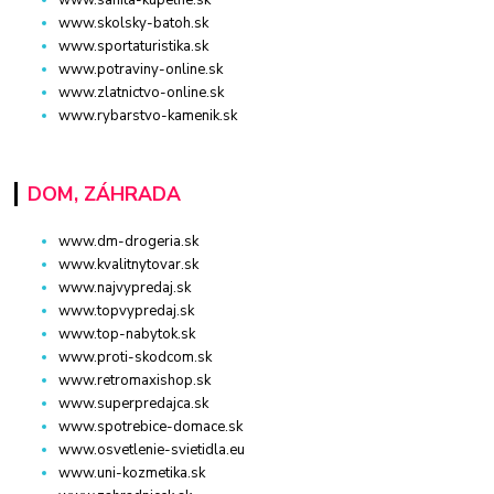
www.sanita-kupelne.sk
www.skolsky-batoh.sk
www.sportaturistika.sk
www.potraviny-online.sk
www.zlatnictvo-online.sk
www.rybarstvo-kamenik.sk
DOM, ZÁHRADA
www.dm-drogeria.sk
www.kvalitnytovar.sk
www.najvypredaj.sk
www.topvypredaj.sk
www.top-nabytok.sk
www.proti-skodcom.sk
www.retromaxishop.sk
www.superpredajca.sk
www.spotrebice-domace.sk
www.osvetlenie-svietidla.eu
www.uni-kozmetika.sk