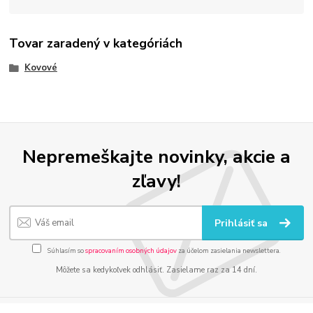
Tovar zaradený v kategóriách
Kovové
Nepremeškajte novinky, akcie a
zľavy!
Prihlásiť sa
Súhlasím so
spracovaním osobných údajov
za účelom zasielania newslettera.
Môžete sa kedykoľvek odhlásiť. Zasielame raz za 14 dní.