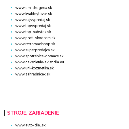
www.dm-drogeria.sk
www.kvalitnytovar.sk
www.najvypredaj.sk
www.topvypredaj.sk
www.top-nabytok.sk
www.proti-skodcom.sk
www.retromaxishop.sk
www.superpredajca.sk
www.spotrebice-domace.sk
www.osvetlenie-svietidla.eu
www.uni-kozmetika.sk
www.zahradnicek.sk
STROJE, ZARIADENIE
www.auto-diel.sk