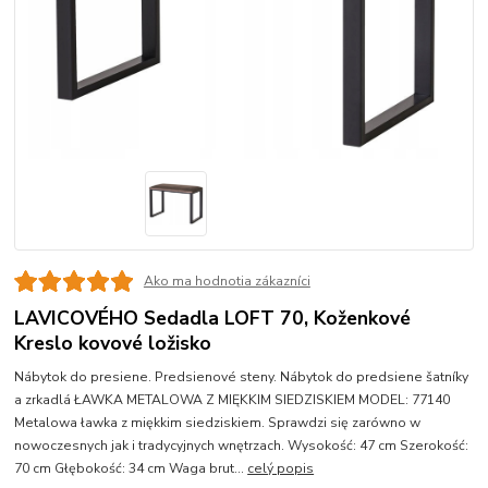
Ako ma hodnotia zákazníci
LAVICOVÉHO Sedadla LOFT 70, Koženkové
Kreslo kovové ložisko
Nábytok do presiene. Predsienové steny. Nábytok do predsiene šatníky
a zrkadlá ŁAWKA METALOWA Z MIĘKKIM SIEDZISKIEM MODEL: 77140
Metalowa ławka z miękkim siedziskiem. Sprawdzi się zarówno w
nowoczesnych jak i tradycyjnych wnętrzach. Wysokość: 47 cm Szerokość:
70 cm Głębokość: 34 cm Waga brut...
celý popis