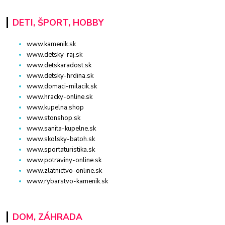
DETI, ŠPORT, HOBBY
www.kamenik.sk
www.detsky-raj.sk
www.detskaradost.sk
www.detsky-hrdina.sk
www.domaci-milacik.sk
www.hracky-online.sk
www.kupelna.shop
www.stonshop.sk
www.sanita-kupelne.sk
www.skolsky-batoh.sk
www.sportaturistika.sk
www.potraviny-online.sk
www.zlatnictvo-online.sk
www.rybarstvo-kamenik.sk
DOM, ZÁHRADA