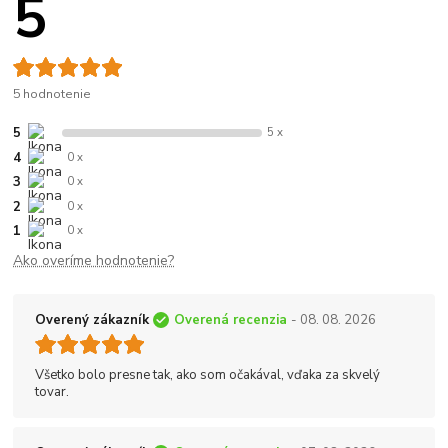
5
5 hodnotenie
5
5 x
4
0 x
3
0 x
2
0 x
1
0 x
Ako overíme hodnotenie?
Overený zákazník
Overená recenzia
- 08. 08. 2026
Všetko bolo presne tak, ako som očakával, vďaka za skvelý
tovar.