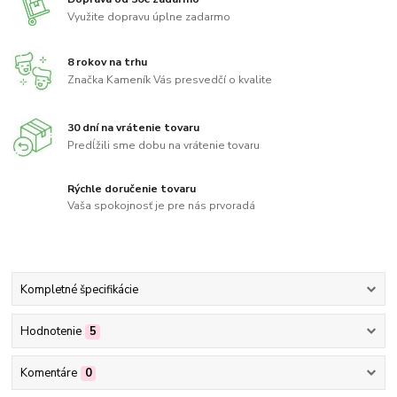
Využite dopravu úplne zadarmo
8 rokov na trhu
Značka Kameník Vás presvedčí o kvalite
30 dní na vrátenie tovaru
Predĺžili sme dobu na vrátenie tovaru
Rýchle doručenie tovaru
Vaša spokojnosť je pre nás prvoradá
Kompletné špecifikácie
Hodnotenie
5
Komentáre
0