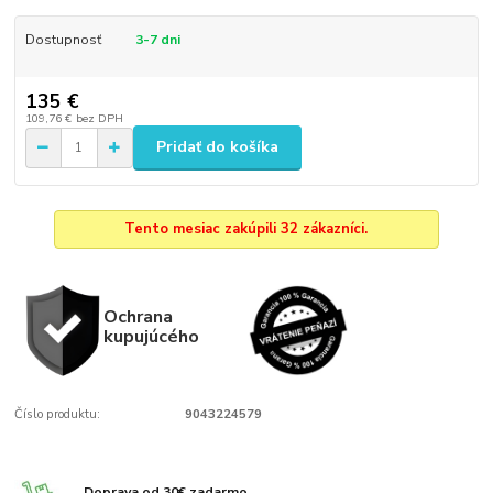
Dostupnosť
3-7 dni
135 €
109,76 €
bez DPH
Pridať do košíka
Tento mesiac zakúpili 32 zákazníci.
Ochrana
kupujúcého
Číslo produktu:
9043224579
Doprava od 30€ zadarmo