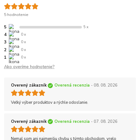
5 hodnotenie
5
5 x
4
0 x
3
0 x
2
0 x
1
0 x
Ako overíme hodnotenie?
Overený zákazník
Overená recenzia
- 08. 08. 2026
Veľký výber produktov a rýchle odoslanie.
Overený zákazník
Overená recenzia
- 07. 08. 2026
Nemal som ani najmenšiu chybu s týmto obchodom, vrelo