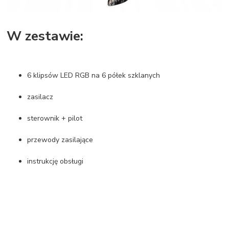
W zestawie:
6 klipsów LED RGB na 6 półek szklanych
zasilacz
sterownik + pilot
przewody zasilające
instrukcję obsługi