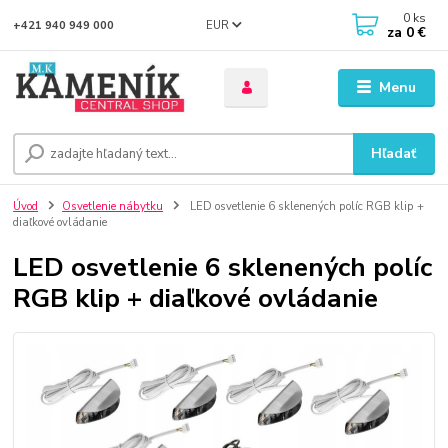
0
ks
EUR
+421 940 949 000
za
0 €
Menu
Hľadať
Úvod
Osvetlenie nábytku
LED osvetlenie 6 sklenených políc RGB klip +
diaľkové ovládanie
LED osvetlenie 6 sklenených políc
RGB klip + diaľkové ovládanie