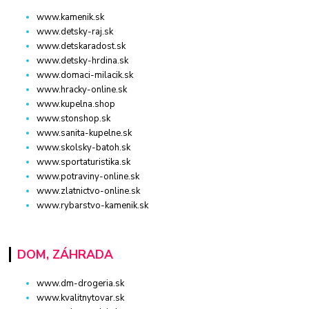
www.kamenik.sk
www.detsky-raj.sk
www.detskaradost.sk
www.detsky-hrdina.sk
www.domaci-milacik.sk
www.hracky-online.sk
www.kupelna.shop
www.stonshop.sk
www.sanita-kupelne.sk
www.skolsky-batoh.sk
www.sportaturistika.sk
www.potraviny-online.sk
www.zlatnictvo-online.sk
www.rybarstvo-kamenik.sk
DOM, ZÁHRADA
www.dm-drogeria.sk
www.kvalitnytovar.sk