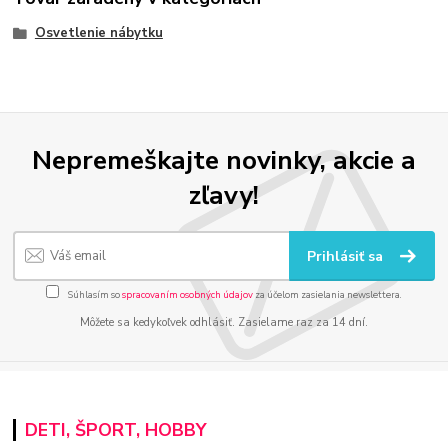
Osvetlenie nábytku
Nepremeškajte novinky, akcie a
zľavy!
Prihlásiť sa
Súhlasím so
spracovaním osobných údajov
za účelom zasielania newslettera.
Môžete sa kedykoľvek odhlásiť. Zasielame raz za 14 dní.
DETI, ŠPORT, HOBBY