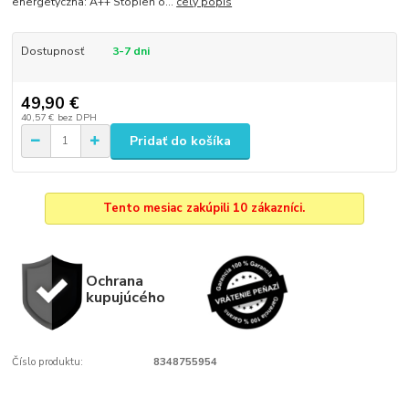
energetyczna: A++ Stopień o...
celý popis
Dostupnosť
3-7 dni
49,90 €
40,57 €
bez DPH
Pridať do košíka
Tento mesiac zakúpili 10 zákazníci.
Ochrana
kupujúcého
Číslo produktu:
8348755954