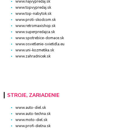
www.najvypredaj.sk
www.topvypredaj.sk
www.top-nabytok.sk
www.proti-skodcom.sk
www.retromaxishop.sk
www.superpredajca.sk
www.spotrebice-domace.sk
www.osvetlenie-svietidla.eu
www.uni-kozmetika.sk
www.zahradnicek.sk
STROJE, ZARIADENIE
www.auto-diel.sk
www.auto-techna.sk
www.moto-diel.sk
www.profi-dielna.sk