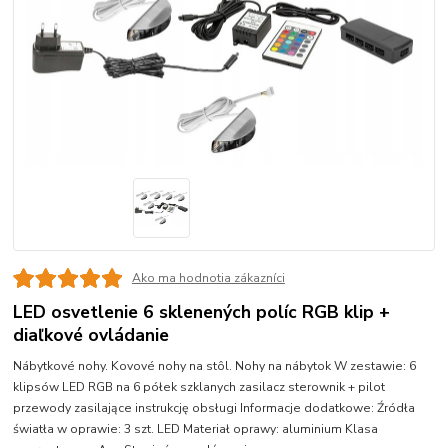
Ako ma hodnotia zákazníci
LED osvetlenie 6 sklenených políc RGB klip +
diaľkové ovládanie
Nábytkové nohy. Kovové nohy na stôl. Nohy na nábytok W zestawie: 6
klipsów LED RGB na 6 półek szklanych zasilacz sterownik + pilot
przewody zasilające instrukcję obsługi Informacje dodatkowe: Źródła
światła w oprawie: 3 szt. LED Materiał oprawy: aluminium Klasa