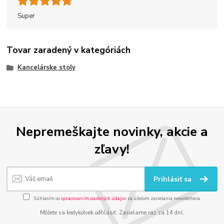
Super
Tovar zaradený v kategóriách
Kancelárske stoly
Nepremeškajte novinky, akcie a
zľavy!
Prihlásiť sa
Súhlasím so
spracovaním osobných údajov
za účelom zasielania newslettera.
Môžete sa kedykoľvek odhlásiť. Zasielame raz za 14 dní.