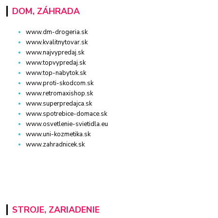
DOM, ZÁHRADA
www.dm-drogeria.sk
www.kvalitnytovar.sk
www.najvypredaj.sk
www.topvypredaj.sk
www.top-nabytok.sk
www.proti-skodcom.sk
www.retromaxishop.sk
www.superpredajca.sk
www.spotrebice-domace.sk
www.osvetlenie-svietidla.eu
www.uni-kozmetika.sk
www.zahradnicek.sk
STROJE, ZARIADENIE