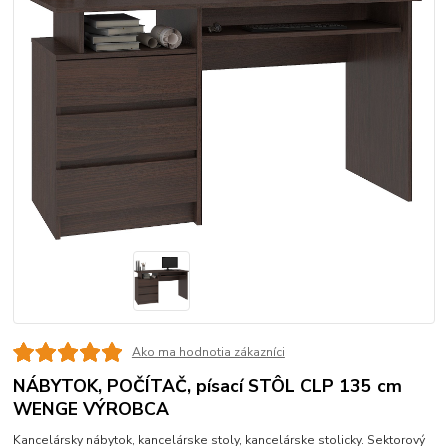
Ako ma hodnotia zákazníci
NÁBYTOK, POČÍTAČ, písací STÔL CLP 135 cm
WENGE VÝROBCA
Kancelársky nábytok, kancelárske stoly, kancelárske stolicky. Sektorový