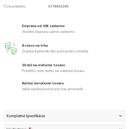
Číslo produktu:
5776843208
Doprava od 30€ zadarmo
Využite dopravu úplne zadarmo
8 rokov na trhu
Značka Kameník Vás presvedčí o kvalite
30 dní na vrátenie tovaru
Predĺžili sme dobu na vrátenie tovaru
Rýchle doručenie tovaru
Vaša spokojnosť je pre nás prvoradá
Kompletné špecifikácie