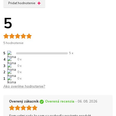
Pridať hodnotenie
5
5 hodnotenie
5
5 x
4
0 x
3
0 x
2
0 x
1
0 x
Ako overíme hodnotenie?
Overený zákazník
Overená recenzia
- 06. 08. 2026
Som veľmi rada že som sa rozhodla pre tento produkt.