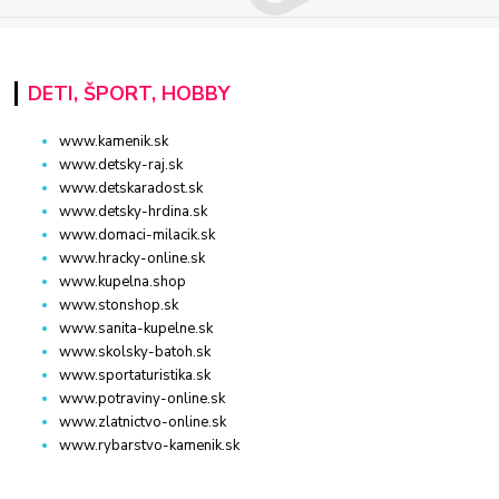
DETI, ŠPORT, HOBBY
www.kamenik.sk
www.detsky-raj.sk
www.detskaradost.sk
www.detsky-hrdina.sk
www.domaci-milacik.sk
www.hracky-online.sk
www.kupelna.shop
www.stonshop.sk
www.sanita-kupelne.sk
www.skolsky-batoh.sk
www.sportaturistika.sk
www.potraviny-online.sk
www.zlatnictvo-online.sk
www.rybarstvo-kamenik.sk