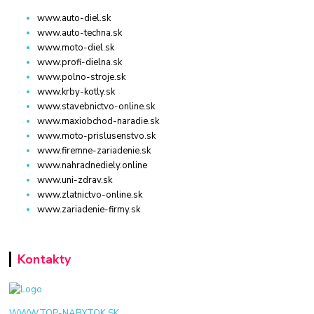
www.auto-diel.sk
www.auto-techna.sk
www.moto-diel.sk
www.profi-dielna.sk
www.polno-stroje.sk
www.krby-kotly.sk
www.stavebnictvo-online.sk
www.maxiobchod-naradie.sk
www.moto-prislusenstvo.sk
www.firemne-zariadenie.sk
www.nahradnediely.online
www.uni-zdrav.sk
www.zlatnictvo-online.sk
www.zariadenie-firmy.sk
Kontakty
WWW.TOP-NABYTOK.SK