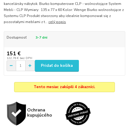
kancelársky nábytok. Biurko komputerowe CLP - wolnostojące System
Mebli - CLP Wymiary: 135 x 77 x 60 Kolor: Wenge Biurko wolnostojące z
Systemu CLP Produkt stworzony aby idealnie komponował się z
pozostałymi meblami z t...
celý popis
Dostupnosť
3-7 dni
151 €
122,76 €
bez DPH
Pridať do košíka
Tento mesiac zakúpili 4 zákazníci.
Ochrana
kupujúcého