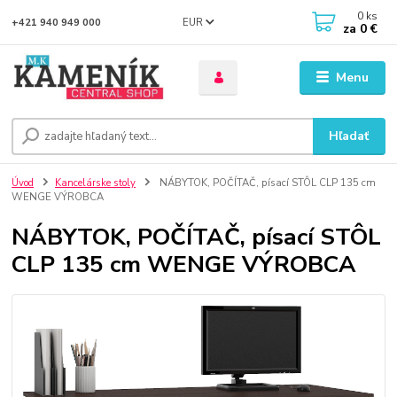
0
ks
EUR
+421 940 949 000
za
0 €
Menu
Hľadať
Úvod
Kancelárske stoly
NÁBYTOK, POČÍTAČ, písací STÔL CLP 135 cm
WENGE VÝROBCA
NÁBYTOK, POČÍTAČ, písací STÔL
CLP 135 cm WENGE VÝROBCA