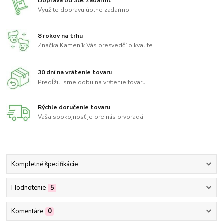
Doprava od 30€ zadarmo
Využite dopravu úplne zadarmo
8 rokov na trhu
Značka Kameník Vás presvedčí o kvalite
30 dní na vrátenie tovaru
Predĺžili sme dobu na vrátenie tovaru
Rýchle doručenie tovaru
Vaša spokojnosť je pre nás prvoradá
Kompletné špecifikácie
Hodnotenie
5
Komentáre
0