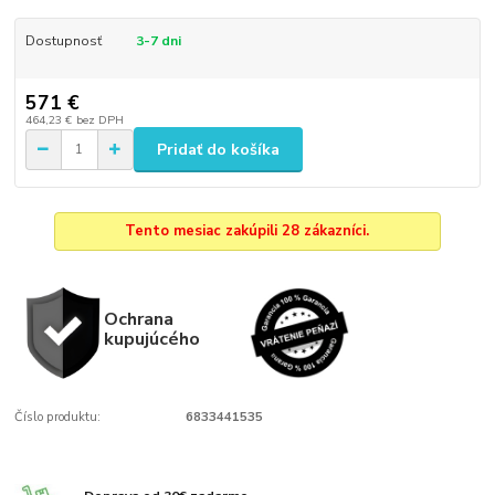
Dostupnosť
3-7 dni
571 €
464,23 €
bez DPH
Pridať do košíka
Tento mesiac zakúpili 28 zákazníci.
Ochrana
kupujúcého
Číslo produktu:
6833441535