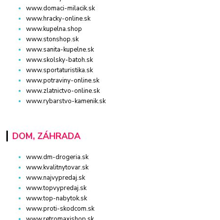
www.domaci-milacik.sk
www.hracky-online.sk
www.kupelna.shop
www.stonshop.sk
www.sanita-kupelne.sk
www.skolsky-batoh.sk
www.sportaturistika.sk
www.potraviny-online.sk
www.zlatnictvo-online.sk
www.rybarstvo-kamenik.sk
DOM, ZÁHRADA
www.dm-drogeria.sk
www.kvalitnytovar.sk
www.najvypredaj.sk
www.topvypredaj.sk
www.top-nabytok.sk
www.proti-skodcom.sk
www.retromaxishop.sk