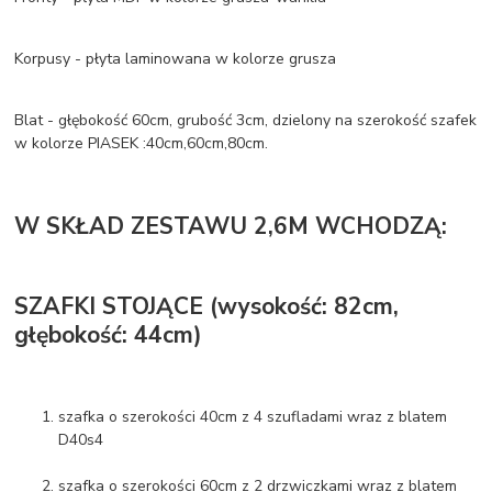
Korpusy - płyta laminowana w kolorze grusza
Blat - głębokość 60cm, grubość 3cm, dzielony na szerokość szafek
w kolorze PIASEK :40cm,60cm,80cm.
W SKŁAD ZESTAWU 2,6M WCHODZĄ:
SZAFKI STOJĄCE (wysokość: 82cm,
głębokość: 44cm)
szafka o szerokości 40cm z 4 szufladami wraz z blatem
D40s4
szafka o szerokości 60cm z 2 drzwiczkami wraz z blatem