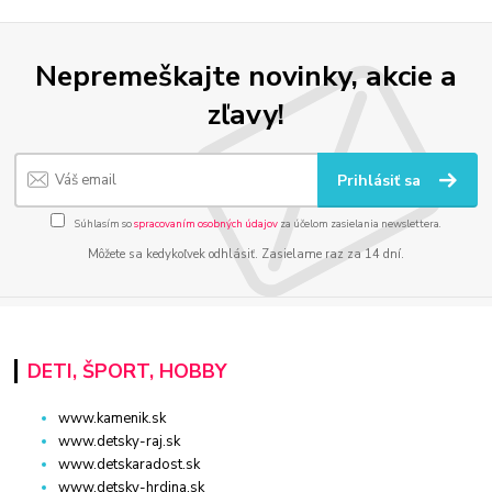
Nepremeškajte novinky, akcie a
zľavy!
Prihlásiť sa
Súhlasím so
spracovaním osobných údajov
za účelom zasielania newslettera.
Môžete sa kedykoľvek odhlásiť. Zasielame raz za 14 dní.
DETI, ŠPORT, HOBBY
www.kamenik.sk
www.detsky-raj.sk
www.detskaradost.sk
www.detsky-hrdina.sk