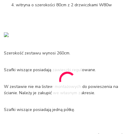
witryna o szerokości 80cm z 2 drzwiczkami W80w
Szerokość zestawu wynosi 260cm.
Szafki wiszące posiadają zawieszki regulowane.
W zestawie nie ma listew montażowych do powieszenia na
ścianie. Należy je zakupić we własnym zakresie.
Szafki wiszące posiadają jedną półkę.