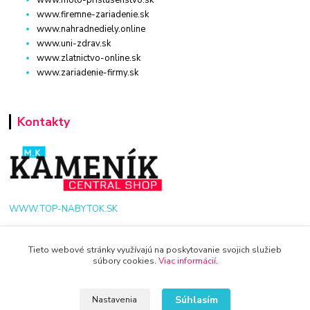
www.moto-prislusenstvo.sk
www.firemne-zariadenie.sk
www.nahradnediely.online
www.uni-zdrav.sk
www.zlatnictvo-online.sk
www.zariadenie-firmy.sk
Kontakty
WWW.TOP-NABYTOK.SK
+421 940 949 000
Tieto webové stránky využívajú na poskytovanie svojich služieb
súbory cookies.
Viac informácií
.
info@kamenik.sk
Súhlasím
Nastavenia