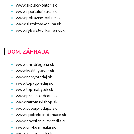
www.skolsky-batoh.sk
www.sportaturistika.sk
www.potraviny-online.sk
www.zlatnictvo-online.sk
www.rybarstvo-kamenik.sk
DOM, ZÁHRADA
www.dm-drogeria.sk
www.kvalitnytovar.sk
www.najvypredaj.sk
www.topvypredaj.sk
www.top-nabytok.sk
www.proti-skodcom.sk
www.retromaxishop.sk
www.superpredajca.sk
www.spotrebice-domace.sk
www.osvetlenie-svietidla.eu
www.uni-kozmetika.sk
www.zahradnicek.sk