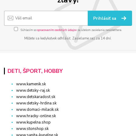
Prihlásiť sa
Súhlasím so
spracovaním osobných údajov
za účelom zasielania newslettera.
Môžete sa kedykoľvek odhlásiť. Zasielame raz za 14 dní.
DETI, ŠPORT, HOBBY
www.kamenik.sk
www.detsky-raj.sk
www.detskaradost.sk
www.detsky-hrdina.sk
www.domaci-milacik.sk
www.hracky-online.sk
www.kupelna.shop
www.stonshop.sk
www.sanita-kupelne.sk