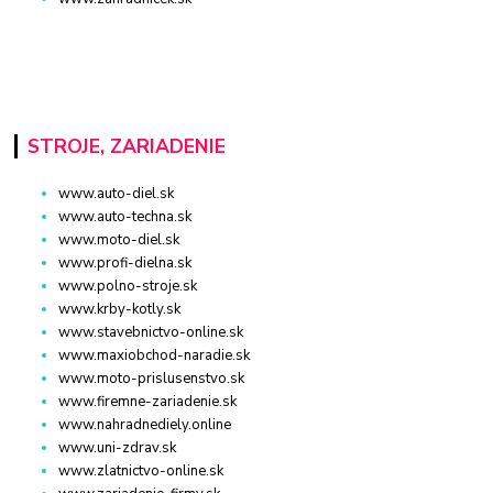
STROJE, ZARIADENIE
www.auto-diel.sk
www.auto-techna.sk
www.moto-diel.sk
www.profi-dielna.sk
www.polno-stroje.sk
www.krby-kotly.sk
www.stavebnictvo-online.sk
www.maxiobchod-naradie.sk
www.moto-prislusenstvo.sk
www.firemne-zariadenie.sk
www.nahradnediely.online
www.uni-zdrav.sk
www.zlatnictvo-online.sk