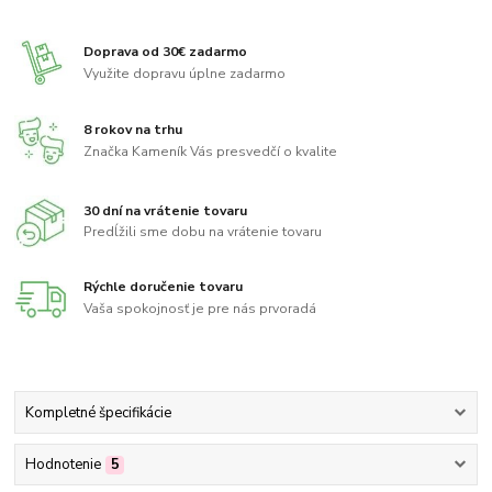
Doprava od 30€ zadarmo
Využite dopravu úplne zadarmo
8 rokov na trhu
Značka Kameník Vás presvedčí o kvalite
30 dní na vrátenie tovaru
Predĺžili sme dobu na vrátenie tovaru
Rýchle doručenie tovaru
Vaša spokojnosť je pre nás prvoradá
Kompletné špecifikácie
Hodnotenie
5