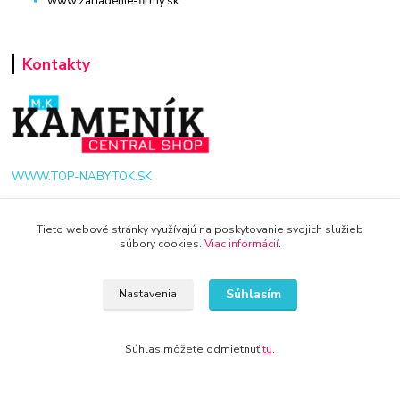
www.zariadenie-firmy.sk
Kontakty
WWW.TOP-NABYTOK.SK
+421 940 949 000
Tieto webové stránky využívajú na poskytovanie svojich služieb
súbory cookies.
Viac informácií
.
info@kamenik.sk
Súhlasím
Nastavenia
Súhlas môžete odmietnuť
tu
.
© 2024 Všetky práva vyhradené KAMENIK.SK