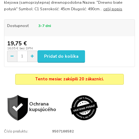
klejowa (samoprzylepna) drewnopodobna Nazwa: "Drewno białe
połysk" Symbol: C1 Szerokość: 45cm Długość: 490cm...
celý popis
Dostupnosť
3-7 dni
19,75 €
16,05 €
bez DPH
Pridať do košíka
Tento mesiac zakúpili 20 zákazníci.
Ochrana
kupujúcého
Číslo produktu:
9507166582