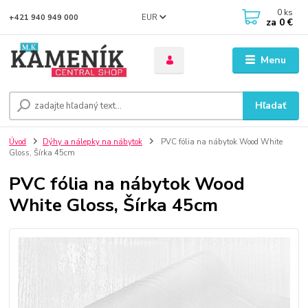
0
ks
EUR
+421 940 949 000
za
0 €
Menu
Hľadať
Úvod
Dýhy a nálepky na nábytok
PVC fólia na nábytok Wood White
Gloss, Šírka 45cm
PVC fólia na nábytok Wood
White Gloss, Šírka 45cm