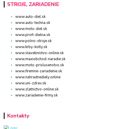
STROJE, ZARIADENIE
www.auto-diel.sk
www.auto-techna.sk
www.moto-diel.sk
www.profi-dielna.sk
www.polno-stroje.sk
www.krby-kotly.sk
www.stavebnictvo-online.sk
www.maxiobchod-naradie.sk
www.moto-prislusenstvo.sk
www.firemne-zariadenie.sk
www.nahradnediely.online
www.uni-zdrav.sk
www.zlatnictvo-online.sk
www.zariadenie-firmy.sk
Kontakty