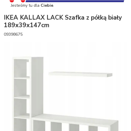
Jesteśmy tu dla
Ciebie
.
IKEA KALLAX LACK Szafka z półką biały
189x39x147cm
09398675