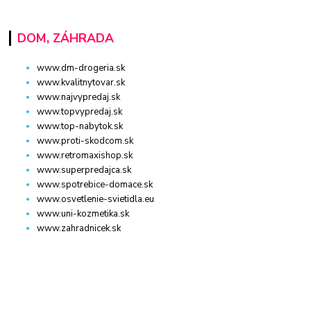
DOM, ZÁHRADA
www.dm-drogeria.sk
www.kvalitnytovar.sk
www.najvypredaj.sk
www.topvypredaj.sk
www.top-nabytok.sk
www.proti-skodcom.sk
www.retromaxishop.sk
www.superpredajca.sk
www.spotrebice-domace.sk
www.osvetlenie-svietidla.eu
www.uni-kozmetika.sk
www.zahradnicek.sk