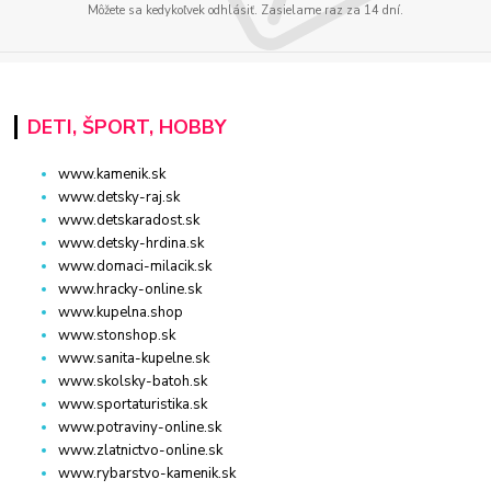
Môžete sa kedykoľvek odhlásiť. Zasielame raz za 14 dní.
DETI, ŠPORT, HOBBY
www.kamenik.sk
www.detsky-raj.sk
www.detskaradost.sk
www.detsky-hrdina.sk
www.domaci-milacik.sk
www.hracky-online.sk
www.kupelna.shop
www.stonshop.sk
www.sanita-kupelne.sk
www.skolsky-batoh.sk
www.sportaturistika.sk
www.potraviny-online.sk
www.zlatnictvo-online.sk
www.rybarstvo-kamenik.sk