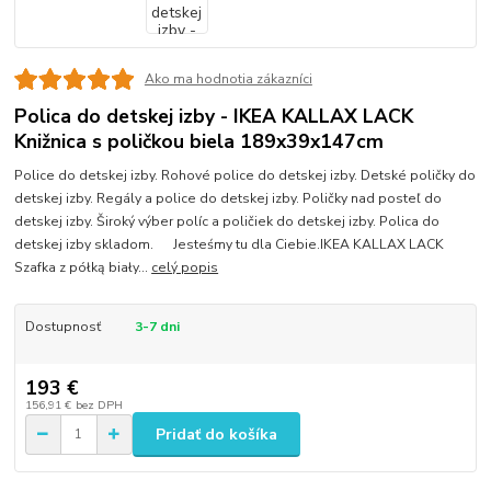
Ako ma hodnotia zákazníci
Polica do detskej izby - IKEA KALLAX LACK
Knižnica s poličkou biela 189x39x147cm
Police do detskej izby. Rohové police do detskej izby. Detské poličky do
detskej izby. Regály a police do detskej izby. Poličky nad posteľ do
detskej izby. Široký výber políc a poličiek do detskej izby. Polica do
detskej izby skladom. Jesteśmy tu dla Ciebie.IKEA KALLAX LACK
Szafka z półką biały...
celý popis
Dostupnosť
3-7 dni
193 €
156,91 €
bez DPH
Pridať do košíka