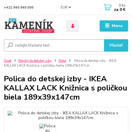
0
ks
EUR
+421 940 949 000
za
0 €
Menu
Hľadať
Úvod
Regály do detskej izby
Biele
Polica do detskej izby - IKEA
KALLAX LACK Knižnica s poličkou biela 189x39x147cm
Polica do detskej izby - IKEA
KALLAX LACK Knižnica s poličkou
biela 189x39x147cm