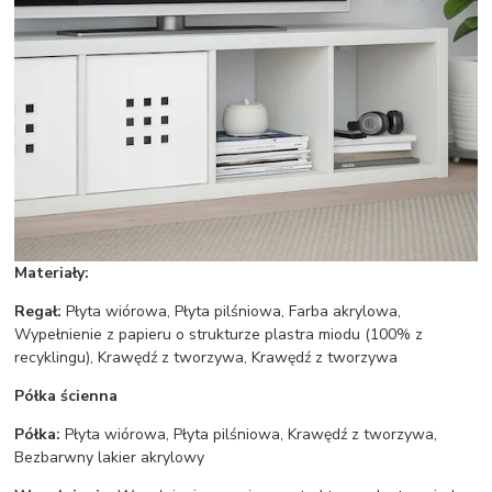
Materiały:
Regał:
Płyta wiórowa, Płyta pilśniowa, Farba akrylowa,
Wypełnienie z papieru o strukturze plastra miodu (100% z
recyklingu), Krawędź z tworzywa, Krawędź z tworzywa
Półka ścienna
Półka:
Płyta wiórowa, Płyta pilśniowa, Krawędź z tworzywa,
Bezbarwny lakier akrylowy