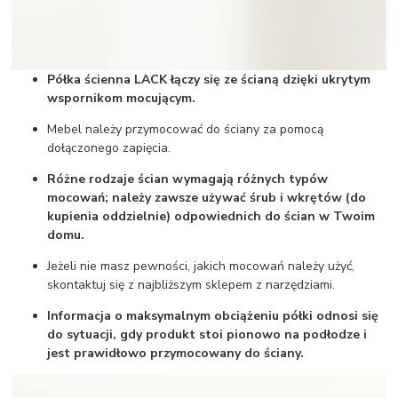
Półka ścienna LACK łączy się ze ścianą dzięki ukrytym
wspornikom mocującym.
Mebel należy przymocować do ściany za pomocą
dołączonego zapięcia.
Różne rodzaje ścian wymagają różnych typów
mocowań; należy zawsze używać śrub i wkrętów (do
kupienia oddzielnie) odpowiednich do ścian w Twoim
domu.
Jeżeli nie masz pewności, jakich mocowań należy użyć,
skontaktuj się z najbliższym sklepem z narzędziami.
Informacja o maksymalnym obciążeniu półki odnosi się
do sytuacji, gdy produkt stoi pionowo na podłodze i
jest prawidłowo przymocowany do ściany.