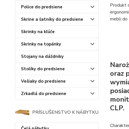
Produkt s
Police do predsiene
ergonomi
mebli do s
Skrine a šatníky do predsiene
Skrinky na kľúče
Skrinky na topánky
Stojany na dáždniky
Naroż
Stolíky do predsiene
oraz 
wymia
Vešiaky do predsiene
posia
Zrkadlá do predsiene
monit
CLP.
PRÍSLUŠENSTVO K NÁBYTKU
Charakte
Čelá nábytku