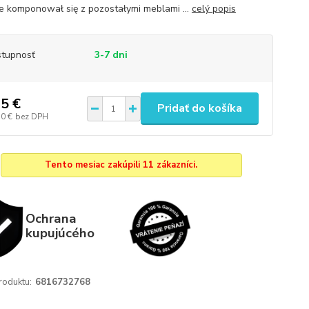
ie komponował się z pozostałymi meblami ...
celý popis
tupnosť
3-7 dni
5 €
Pridať do košíka
50 €
bez DPH
Tento mesiac zakúpili 11 zákazníci.
Ochrana
kupujúcého
roduktu:
6816732768