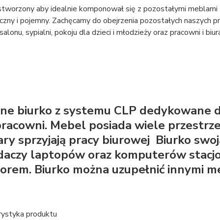
tworzony aby idealnie komponował się z pozostałymi meblami z 
czny i pojemny. Zachęcamy do obejrzenia pozostałych naszych
alonu, sypialni, pokoju dla dzieci i młodzieży oraz pracowni i biur
ne biurko z systemu CLP dedykowane d
pracowni. Mebel posiada wiele przestrz
ry sprzyjają pracy biurowej Biurko swo
daczy laptopów oraz komputerów stac
orem. Biurko można uzupełnić innymi me
rystyka produktu