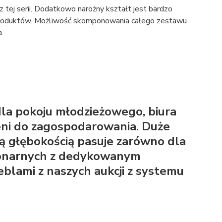
tej serii. Dodatkowo narożny kształt jest bardzo
 produktów. Możliwość skomponowania całego zestawu
a.
la pokoju młodzieżowego, biura
eni do zagospodarowania. Duże
ją głębokością pasuje zarówno dla
jonarnych z dedykowanym
blami z naszych aukcji z systemu