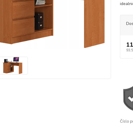
idealn
Dos
11
93,
Číslo p