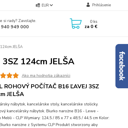
Prihlásenie
EUR
e si rady? Zavolajte.
0
ks
za
0 €
 940 949 000
124cm JELŠA
 3SZ 124cm JELŠA
Ako ma hodnotia zákazníci
L ROHOVÝ POČÍTAČ B16 ĽAVEJ 3SZ
cm JELŠA
ársky nábytok, kancelárske stoly, kancelárske stolicky.
ový kancelársky nábytok. Biurko narożne B16 - Lewe -
 Mebli - CLP Wymiary: 124,5 / 85 x 77 x 48,5 / 44,5 cm Kolor:
Biurko narożne z Systemu CLP Produkt stworzony aby