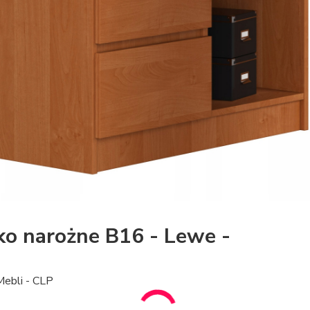
ko narożne B16 - Lewe -
ebli - CLP