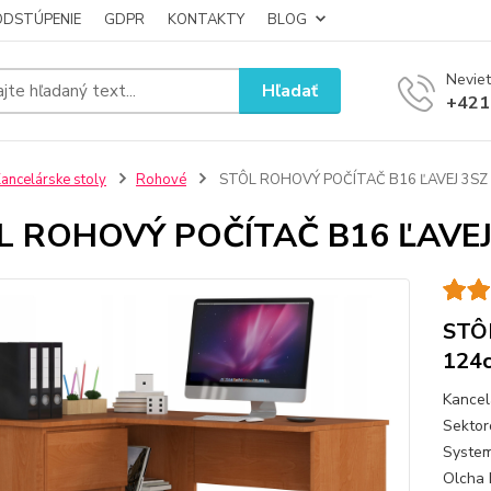
ODSTÚPENIE
GDPR
KONTAKTY
BLOG
Neviet
Hľadať
+421
ancelárske stoly
Rohové
STÔL ROHOVÝ POČÍTAČ B16 ĽAVEJ 3SZ 
L ROHOVÝ POČÍTAČ B16 ĽAVEJ
STÔ
124
Kancel
Sektor
System
Olcha 