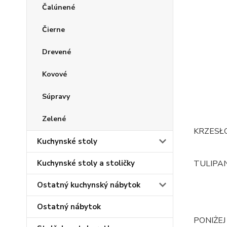
Čalúnené
Čierne
Drevené
Kovové
Súpravy
Zelené
KRZESŁ
Kuchynské stoly
Kuchynské stoly a stoličky
TULIPAN
Ostatný kuchynský nábytok
Ostatný nábytok
PONIŻE