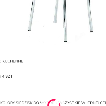
O KUCHENNE
 4 SZT
J KOLORY SIEDZISK DO WYBORU WSZYSTKIE W JEDNEJ 