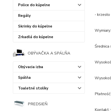
Police do kúpelne
- krzesł
Regály
Skrinky do kúpelne
Wymiary:
Zrkadlá do kúpelne
Średnica 
OBÝVAČKA A SPÁLŇA
Wysokośc
Obývacia izba
Spálňa
Wysokość
Toaletné stolíky
Płatność:
PREDSIEŇ
Kontakt: 