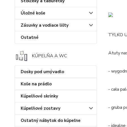
Stolčeky a taburetky
Úložné koše
Zásuvky a vodiace lišty
TYLKO U
Ostatné
Atuty n
KÚPELŇA A WC
- wygodn
Dosky pod umývadlo
Koše na prádlo
- cała pa
Kúpeľňové skrinky
- gruba 
Kúpeľňové zostavy
Ostatný nábytok do kúpeľne
- idealne 