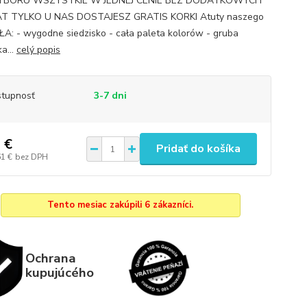
BORU WSZYSTKIE W JEDNEJ CENIE BEZ DODATKOWYCH
T TYLKO U NAS DOSTAJESZ GRATIS KORKI Atuty naszego
A: - wygodne siedzisko - cała paleta kolorów - gruba
a...
celý popis
tupnosť
3-7 dni
 €
Pridať do košíka
61 €
bez DPH
Tento mesiac zakúpili 6 zákazníci.
Ochrana
kupujúcého