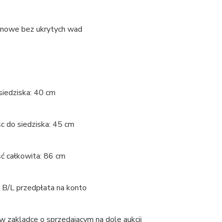
o nowe bez ukrytych wad
siedziska: 40 cm
 do siedziska: 45 cm
 całkowita: 86 cm
 B/L przedpłata na konto
w zakladce o sprzedajacym na dole aukcji