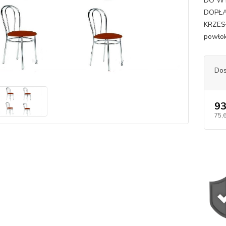
DO WY
DOPŁA
KRZESŁ
powłok
Dos
93
75,