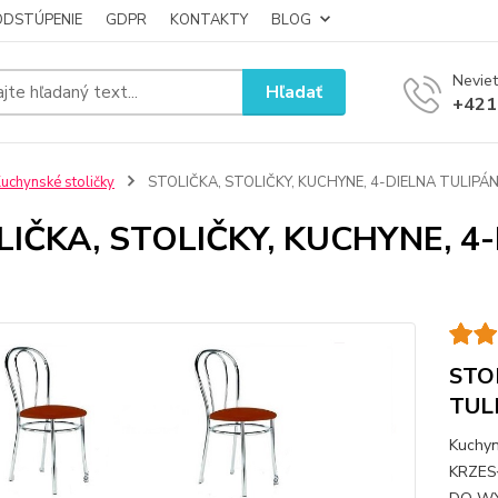
ODSTÚPENIE
GDPR
KONTAKTY
BLOG
Neviet
Hľadať
+421
uchynské stoličky
STOLIČKA, STOLIČKY, KUCHYNE, 4-DIELNA TULIPÁ
LIČKA, STOLIČKY, KUCHYNE, 4
STO
TUL
Kuchyn
KRZES