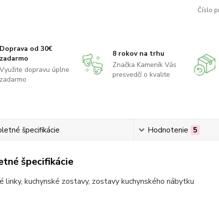
Číslo p
Doprava od 30€
8 rokov na trhu
zadarmo
Značka Kameník Vás
Využite dopravu úplne
presvedčí o kvalite
zadarmo
etné špecifikácie
Hodnotenie
5
tné špecifikácie
é linky, kuchynské zostavy, zostavy kuchynského nábytku