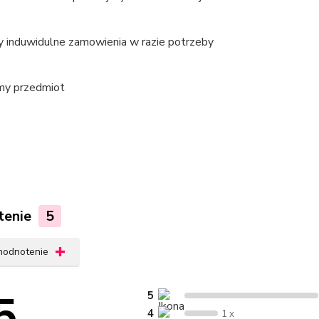
y induwidulne zamowienia w razie potrzeby
my przedmiot
tenie
5
 hodnotenie
5
5
4
1 x