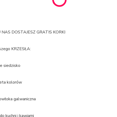
 NAS DOSTAJESZ GRATIS KORKI
aszego KRZESŁA:
e siedzisko
leta kolorów
powłoka galwaniczna
do kuchni i kawiarni