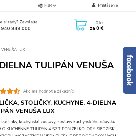
Prihlásenie
EUR
e si rady? Zavolajte.
0
ks
za
0 €
 940 949 000
N VENUŠA LUX
-DIELNA TULIPÁN VENUŠA
Ako ma hodnotia zákazníci
LIČKA, STOLIČKY, KUCHYNE, 4-DIELNA
IPÁN VENUŠA LUX
ské linky, kuchynské zostavy, zostavy kuchynského nábytku
ŁO KUCHENNE TULIPAN 4 SZT PONIŻEJ KOLORY SIEDZISK