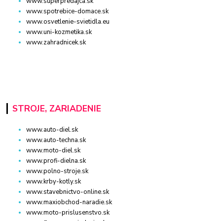
www.superpredajca.sk
www.spotrebice-domace.sk
www.osvetlenie-svietidla.eu
www.uni-kozmetika.sk
www.zahradnicek.sk
STROJE, ZARIADENIE
www.auto-diel.sk
www.auto-techna.sk
www.moto-diel.sk
www.profi-dielna.sk
www.polno-stroje.sk
www.krby-kotly.sk
www.stavebnictvo-online.sk
www.maxiobchod-naradie.sk
www.moto-prislusenstvo.sk