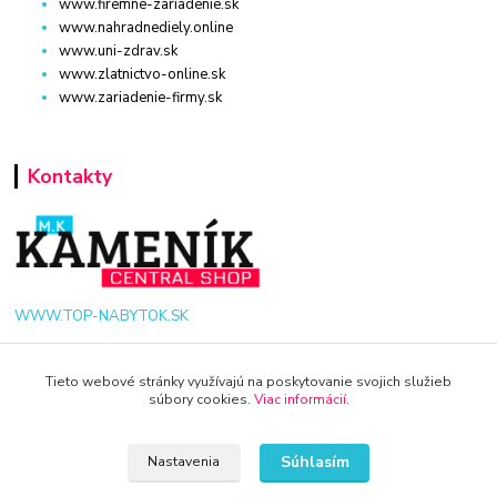
www.firemne-zariadenie.sk
www.nahradnediely.online
www.uni-zdrav.sk
www.zlatnictvo-online.sk
www.zariadenie-firmy.sk
Kontakty
WWW.TOP-NABYTOK.SK
+421 940 949 000
Tieto webové stránky využívajú na poskytovanie svojich služieb
súbory cookies.
Viac informácií
.
info@kamenik.sk
Súhlasím
Nastavenia