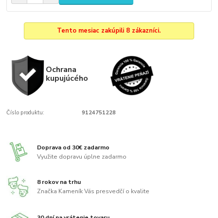
Tento mesiac zakúpili 8 zákazníci.
Ochrana
kupujúcého
Číslo produktu:
9124751228
Doprava od 30€ zadarmo
Využite dopravu úplne zadarmo
8 rokov na trhu
Značka Kameník Vás presvedčí o kvalite
30 dní na vrátenie tovaru