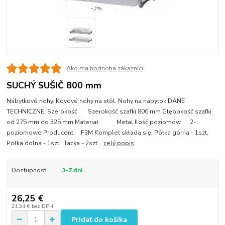
Ako ma hodnotia zákazníci
SUCHÝ SUŠIČ 800 mm
Nábytkové nohy. Kovové nohy na stôl. Nohy na nábytok DANE
TECHNICZNE: Szerokość Szerokość szafki 800 mm Głębokość szafki
od 275 mm do 325 mm Materiał Metal Ilość poziomów 2-
poziomowe Producent: F3M Komplet składa się: Półka górna - 1szt,
Półka dolna - 1szt, Tacka - 2szt...
celý popis
Dostupnosť
3-7 dni
26,25 €
21,34 €
bez DPH
Pridať do košíka