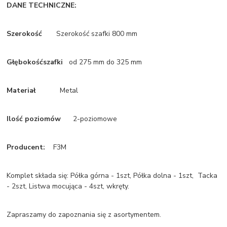
DANE TECHNICZNE:
Szerokość
Szerokość szafki 800 mm
Głębokość
szafki
od 275 mm do 325 mm
Materiał
Metal
Ilość poziomów
2-poziomowe
Producent:
F3M
Komplet składa się: Półka górna - 1szt, Półka dolna - 1szt, Tacka
- 2szt, Listwa mocująca - 4szt, wkręty.
Zapraszamy do zapoznania się z asortymentem.