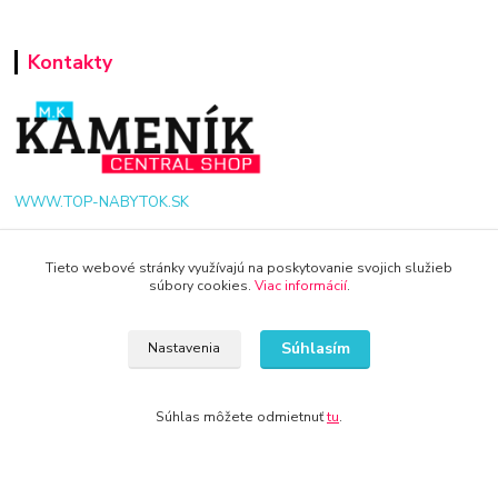
Kontakty
WWW.TOP-NABYTOK.SK
+421 940 949 000
Tieto webové stránky využívajú na poskytovanie svojich služieb
súbory cookies.
Viac informácií
.
info@kamenik.sk
Súhlasím
Nastavenia
Súhlas môžete odmietnuť
tu
.
© 2024 Všetky práva vyhradené KAMENIK.SK
Vytvorené na
Eshop-rychlo.sk