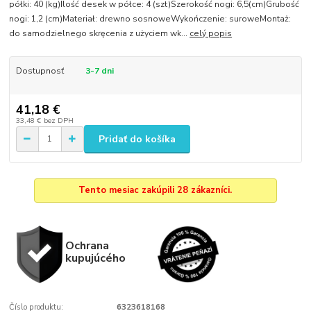
półki: 40 (kg)Ilość desek w półce: 4 (szt)Szerokość nogi: 6,5(cm)Grubość
nogi: 1,2 (cm)Materiał: drewno sosnoweWykończenie: suroweMontaż:
do samodzielnego skręcenia z użyciem wk...
celý popis
Dostupnosť
3-7 dni
41,18 €
33,48 €
bez DPH
Pridať do košíka
Tento mesiac zakúpili 28 zákazníci.
Ochrana
kupujúcého
Číslo produktu:
6323618168