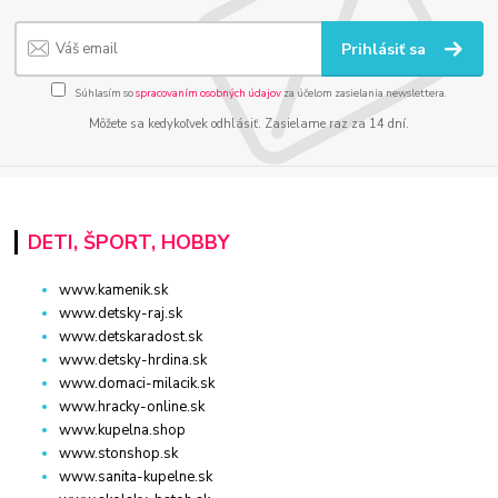
Prihlásiť sa
Súhlasím so
spracovaním osobných údajov
za účelom zasielania newslettera.
Môžete sa kedykoľvek odhlásiť. Zasielame raz za 14 dní.
DETI, ŠPORT, HOBBY
www.kamenik.sk
www.detsky-raj.sk
www.detskaradost.sk
www.detsky-hrdina.sk
www.domaci-milacik.sk
www.hracky-online.sk
www.kupelna.shop
www.stonshop.sk
www.sanita-kupelne.sk