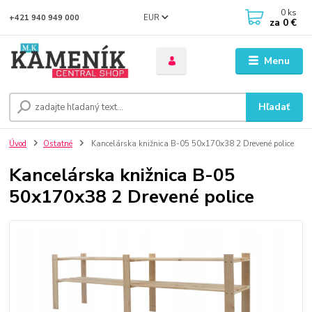
0
ks
EUR
+421 940 949 000
za
0 €
Menu
Hľadať
Úvod
Ostatné
Kancelárska knižnica B-05 50x170x38 2 Drevené police
Kancelárska knižnica B-05
50x170x38 2 Drevené police