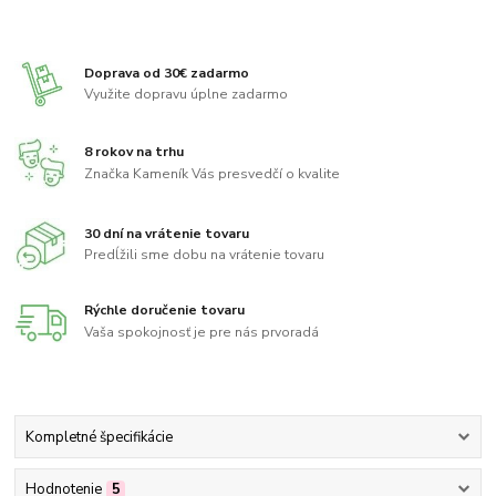
Doprava od 30€ zadarmo
Využite dopravu úplne zadarmo
8 rokov na trhu
Značka Kameník Vás presvedčí o kvalite
30 dní na vrátenie tovaru
Predĺžili sme dobu na vrátenie tovaru
Rýchle doručenie tovaru
Vaša spokojnosť je pre nás prvoradá
Kompletné špecifikácie
Hodnotenie
5