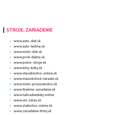
STROJE, ZARIADENIE
www.auto-diel.sk
www.auto-techna.sk
www.moto-diel.sk
www.profi-dielna.sk
www.polno-stroje.sk
www.krby-kotly.sk
www.stavebnictvo-online.sk
www.maxiobchod-naradie.sk
www.moto-prislusenstvo.sk
www.firemne-zariadenie.sk
www.nahradnediely.online
www.uni-zdrav.sk
www.zlatnictvo-online.sk
www.zariadenie-firmy.sk