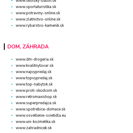
www.skolsky-batoh.sk
www.sportaturistika.sk
www.potraviny-online.sk
www.zlatnictvo-online.sk
www.rybarstvo-kamenik.sk
DOM, ZÁHRADA
www.dm-drogeria.sk
www.kvalitnytovar.sk
www.najvypredaj.sk
www.topvypredaj.sk
www.top-nabytok.sk
www.proti-skodcom.sk
www.retromaxishop.sk
www.superpredajca.sk
www.spotrebice-domace.sk
www.osvetlenie-svietidla.eu
www.uni-kozmetika.sk
www.zahradnicek.sk