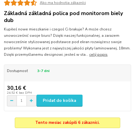
Ako ma hodnotia zákazníci
Základná základná polica pod monitorom biely
dub
Kupiłeś nowe mieszkanie i czegoś Ci brakuje? A może chcesz
unowocześnić swoje biuro? Dzięki naszej funkcjonalnej, a zarazem
nowocześnie stylizowanej podstawce pod ekran rozwiążesz swoje
problemy! Wykonana jest z najwyższej jakości płyty laminowanej, 18mm.
Dzięki przemyślanemu designowi, jesteś w sta...
celý popis
Dostupnosť
3-7 dni
30,16 €
24,52 €
bez DPH
Pridať do košíka
Tento mesiac zakúpili 6 zákazníci.