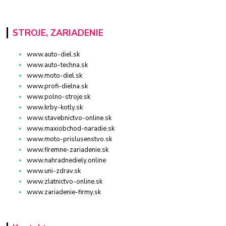
STROJE, ZARIADENIE
www.auto-diel.sk
www.auto-techna.sk
www.moto-diel.sk
www.profi-dielna.sk
www.polno-stroje.sk
www.krby-kotly.sk
www.stavebnictvo-online.sk
www.maxiobchod-naradie.sk
www.moto-prislusenstvo.sk
www.firemne-zariadenie.sk
www.nahradnediely.online
www.uni-zdrav.sk
www.zlatnictvo-online.sk
www.zariadenie-firmy.sk