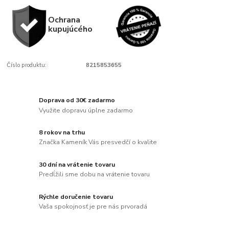
Ochrana
kupujúcého
Číslo produktu:
8215853655
Doprava od 30€ zadarmo
Využite dopravu úplne zadarmo
8 rokov na trhu
Značka Kameník Vás presvedčí o kvalite
30 dní na vrátenie tovaru
Predĺžili sme dobu na vrátenie tovaru
Rýchle doručenie tovaru
Vaša spokojnosť je pre nás prvoradá