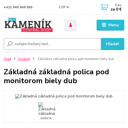
0
ks
EUR
+421 940 949 000
za
0 €
Menu
Hľadať
Úvod
Ostatné
Základná základná polica pod monitorom biely dub
Základná základná polica pod
monitorom biely dub