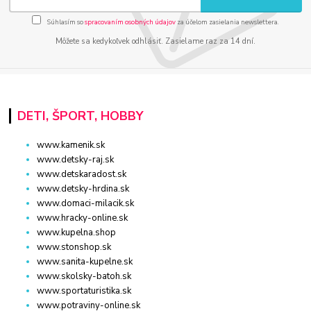
Súhlasím so
spracovaním osobných údajov
za účelom zasielania newslettera.
Môžete sa kedykoľvek odhlásiť. Zasielame raz za 14 dní.
DETI, ŠPORT, HOBBY
www.kamenik.sk
www.detsky-raj.sk
www.detskaradost.sk
www.detsky-hrdina.sk
www.domaci-milacik.sk
www.hracky-online.sk
www.kupelna.shop
www.stonshop.sk
www.sanita-kupelne.sk
www.skolsky-batoh.sk
www.sportaturistika.sk
www.potraviny-online.sk