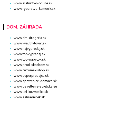
www.zlatnictvo-online.sk
www.rybarstvo-kamenik.sk
DOM, ZÁHRADA
www.dm-drogeria.sk
www.kvalitnytovar.sk
www.najvypredaj.sk
www.topvypredaj.sk
www.top-nabytok.sk
www.proti-skodcom.sk
www.retromaxishop.sk
www.superpredajca.sk
www.spotrebice-domace.sk
www.osvetlenie-svietidla.eu
www.uni-kozmetika.sk
www.zahradnicek.sk