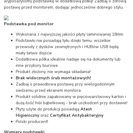
wyposażyliśmy podstawkę w dodatkową półkę! Zadbaj o zdrową
postawę przed monitorem, dodając jednocześnie dobrego stylu.
Podstawka pod monitor
Wykonana z najwyższej jakości płyty laminowanej 18mm
Podstawki nie posiadają tyłu dzięki temu, wszelkie
przewody z dysków zewnętrznych i HUBów USB będą
miały łatwe dojście
Dodatkowa półka idealnie nadaje się na dokumenty lub
inne przybory biurowe
Produkt złożony, nie wymaga składania!
Brak widocznych śrub montażowych!
Zadbaj o prawidłowa postawę przy wielogodzinnym
siedzeniu przed ekranem monitora
Produkt solidnie zapakowany w pięciowarstwowy karton i
dużą ilość folii bąbelkowej - brak uszkodzeń przy dostawie!
Płyty użyte do produkcji posiadają
Atest
Higieniczny
oraz
Certyfikat Antybakteryjny
Polski producent!
Wymiary podstawki