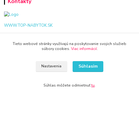
Kontakty
WWW.TOP-NABYTOK.SK
+421 940 949 000
Tieto webové stránky využívajú na poskytovanie svojich služieb
súbory cookies.
Viac informácií
.
info@kamenik.sk
Súhlasím
Nastavenia
Súhlas môžete odmietnuť
tu
.
© 2024 Všetky práva vyhradené KAMENIK.SK
Vytvorené na
Eshop-rychlo.sk