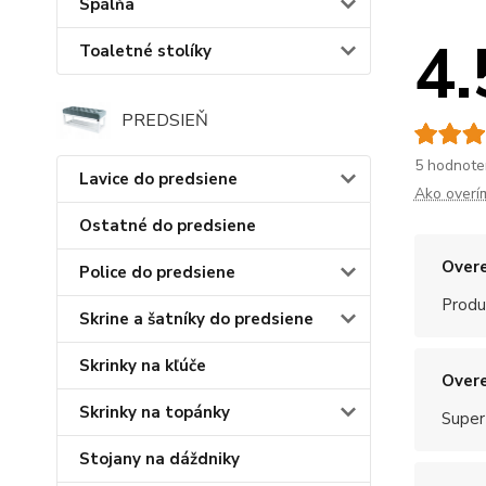
Spálňa
4.
Toaletné stolíky
PREDSIEŇ
5 hodnote
Lavice do predsiene
Ako overí
Ostatné do predsiene
Overe
Police do predsiene
Produ
Skrine a šatníky do predsiene
Skrinky na kľúče
Overe
Skrinky na topánky
Super
Stojany na dáždniky