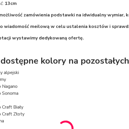
ć:
13cm
 możliwość zamówienia podstawki na idwidualny wymiar, ko
 o wiadomość meilową w celu ustalenia kosztów i sprawd
ptacji wystawimy dedykowaną ofertę.
 dostępne kolory na pozostałych
ły alpejski
arny
b Nagano
b Sonoma
k
 Craft Biały
 Craft Złoty
cha