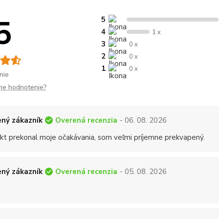
5
5
4
1 x
3
0 x
2
0 x
1
0 x
nie
me hodnotenie?
Overená recenzia
ný zákazník
- 06. 08. 2026
kt prekonal moje očakávania, som veľmi príjemne prekvapený.
Overená recenzia
ný zákazník
- 05. 08. 2026