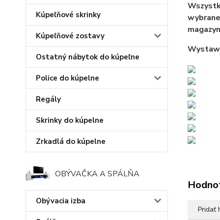
Wszystki
Kúpeľňové skrinky
wybraneg
magazyn
Kúpeľňové zostavy
Wystawi
Ostatný nábytok do kúpeľne
Police do kúpelne
Regály
Skrinky do kúpelne
Zrkadlá do kúpelne
OBÝVAČKA A SPÁLŇA
Hodno
Obývacia izba
Pridať