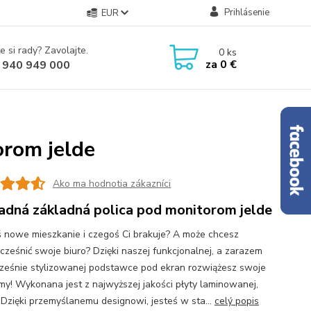
Prihlásenie
EUR
e si rady? Zavolajte.
0
ks
za
0 €
 940 949 000
orom jelde
Ako ma hodnotia zákazníci
adná základná polica pod monitorom jelde
ś nowe mieszkanie i czegoś Ci brakuje? A może chcesz
ześnić swoje biuro? Dzięki naszej funkcjonalnej, a zarazem
eśnie stylizowanej podstawce pod ekran rozwiążesz swoje
my! Wykonana jest z najwyższej jakości płyty laminowanej,
Dzięki przemyślanemu designowi, jesteś w sta...
celý popis