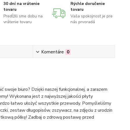
30 dní na vrátenie
Rýchle doručenie
tovaru
tovaru
Predĺžili sme dobu na
Vaša spokojnosť je pre
vrátenie tovaru
nás prvoradá
Komentáre
0
 swoje biuro? Dzięki naszej funkcjonalnej, a zarazem
y! Wykonana jest z najwyższej jakości płyty
ardzo łatwo ułożyć wszystkie przewody. Pomyśleliśmy
zki, zestaw długopisów, zszywacz, na zdjęciu z urodzin
atkową półkę! Zadbaj o zdrową postawę przed