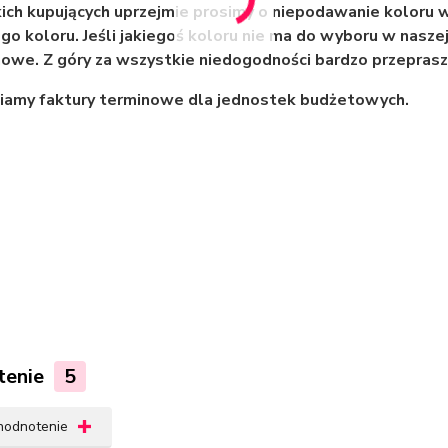
ch kupujących uprzejmie prosimy o niepodawanie koloru 
o koloru. Jeśli jakiegoś koloru nie ma do wyboru w naszej
owe. Z góry za wszystkie niedogodności bardzo przepras
amy faktury terminowe dla jednostek budżetowych.
tenie
5
 hodnotenie