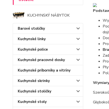
Podstaw
KUCHYNSKÝ NÁBYTOK
Wyk
Pod
Barové stoličky
doj
Dod
Kuchynské linky
Pro
Kuchynské police
Bra
Zad
Kuchynské pracovné dosky
Pro
Pły
Kuchynské príborníky a vitríny
Pol
Kuchynské skrinky
Wymiary
Kuchynské stoličky
Szerokoś
Kuchynské stoly
Głębokoś