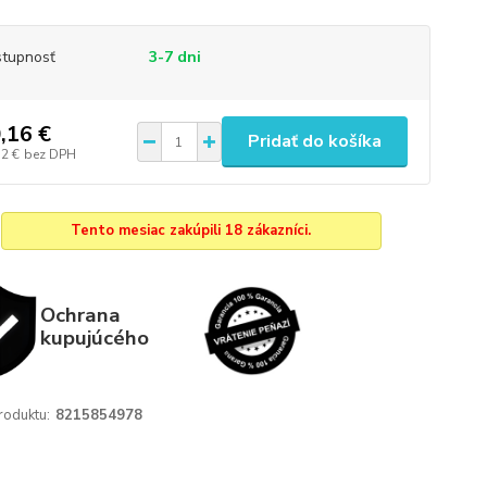
tupnosť
3-7 dni
,16 €
Pridať do košíka
52 €
bez DPH
Tento mesiac zakúpili 18 zákazníci.
Ochrana
kupujúcého
roduktu:
8215854978