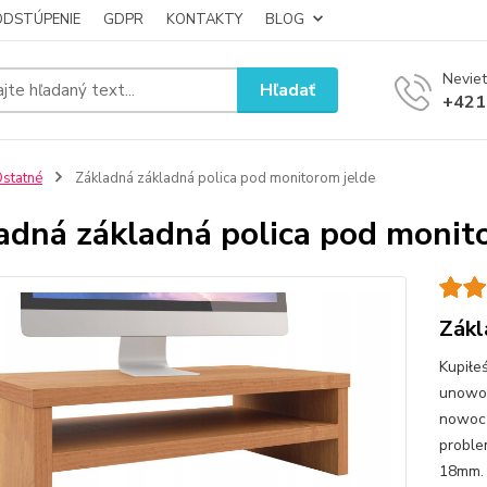
ODSTÚPENIE
GDPR
KONTAKTY
BLOG
Neviet
Hľadať
+421
statné
Základná základná polica pod monitorom jelde
adná základná polica pod monit
Zákl
Kupiłe
unowoc
nowocz
proble
18mm. 