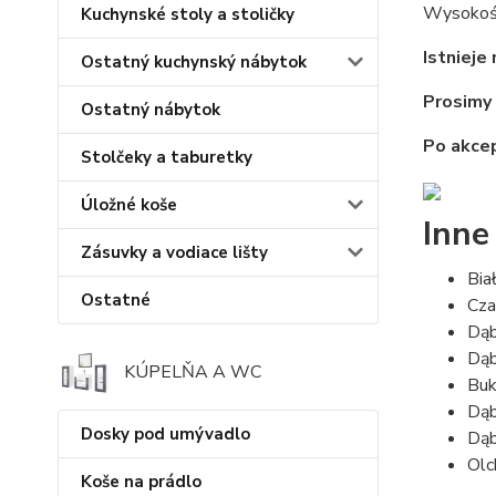
Wysokoś
Kuchynské stoly a stoličky
Istnieje
Ostatný kuchynský nábytok
Prosimy
Ostatný nábytok
Po akce
Stolčeky a taburetky
Úložné koše
Inne
Zásuvky a vodiace lišty
Bia
Ostatné
Cz
Dą
Dą
KÚPELŇA A WC
Bu
Dąb
Dosky pod umývadlo
Dąb
Ol
Koše na prádlo