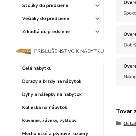
Overe
Stolíky do predsiene
Spoko
Vešiaky do predsiene
Zrkadlá do predsiene
Overe
Dobrý
PRÍSLUŠENSTVO K NÁBYTKU
Overe
Čelá nábytku
Nakup
Dorazy a brzdy na nábytok
Dýhy a nálepky na nábytok
Kolieska na nábytok
Tovar 
Kovanie, závesy, vyklopy
Osta
Mechanické a plynové rozpery