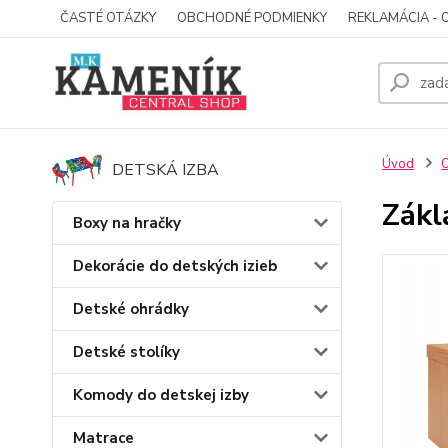
ČASTÉ OTÁZKY
OBCHODNÉ PODMIENKY
REKLAMÁCIA - 
Úvod
O
DETSKÁ IZBA
Zákl
Boxy na hračky
Dekorácie do detských izieb
Detské ohrádky
Detské stolíky
Komody do detskej izby
Matrace