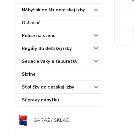
Nábytok do študentskej izby
Ostatné
Police na stenu
Regály do detskej izby
Sedacie vaky a taburetky
Skrine
Stoličky do detskej izby
Súpravy nábytku
GARÁŽ / SKLAD