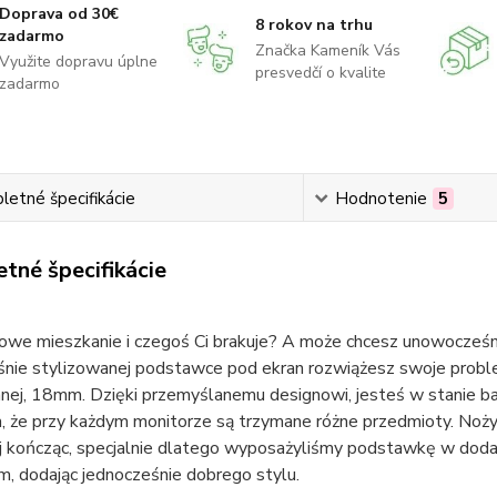
Doprava od 30€
8 rokov na trhu
zadarmo
Značka Kameník Vás
Využite dopravu úplne
presvedčí o kvalite
zadarmo
etné špecifikácie
Hodnotenie
5
tné špecifikácie
owe mieszkanie i czegoś Ci brakuje? A może chcesz unowocześnić
nie stylizowanej podstawce pod ekran rozwiążesz swoje problem
nej, 18mm. Dzięki przemyślanemu designowi, jesteś w stanie b
, że przy każdym monitorze są trzymane różne przedmioty. Nożyc
j kończąc, specjalnie dlatego wyposażyliśmy podstawkę w dod
, dodając jednocześnie dobrego stylu.