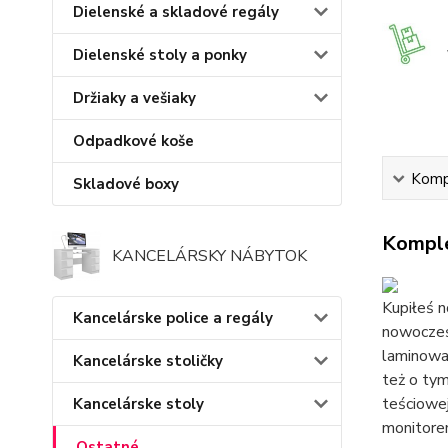
Dielenské a skladové regály
Dielenské stoly a ponky
Držiaky a vešiaky
Odpadkové koše
Kompl
Skladové boxy
Komple
KANCELÁRSKY NÁBYTOK
Kupiłeś n
Kancelárske police a regály
nowocześ
laminowa
Kancelárske stoličky
też o tym
teściowe
Kancelárske stoly
monitorem
Ostatné