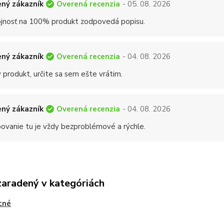
Overená recenzia
ný zákazník
- 05. 08. 2026
jnosť na 100% produkt zodpovedá popisu.
Overená recenzia
ný zákazník
- 04. 08. 2026
 produkt, určite sa sem ešte vrátim.
Overená recenzia
ný zákazník
- 04. 08. 2026
ovanie tu je vždy bezproblémové a rýchle.
zaradený v kategóriách
tné