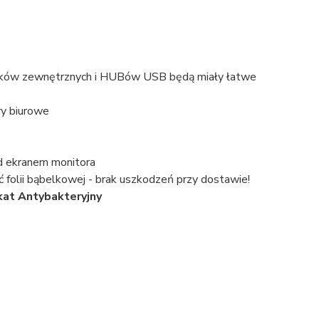
dysków zewnętrznych i HUBów USB będą miały łatwe
ry biurowe
d ekranem monitora
 folii bąbelkowej - brak uszkodzeń przy dostawie!
kat Antybakteryjny