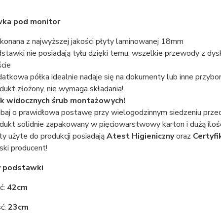
ka pod monitor
onana z najwyższej jakości płyty laminowanej 18mm
stawki nie posiadają tyłu dzięki temu, wszelkie przewody z 
ście
atkowa półka idealnie nadaje się na dokumenty lub inne przybo
dukt złożony, nie wymaga składania!
k widocznych śrub montażowych!
baj o prawidłowa postawę przy wielogodzinnym siedzeniu prze
dukt solidnie zapakowany w pięciowarstwowy karton i dużą ilość
ty użyte do produkcji posiadają
Atest Higieniczny
oraz
Certyfi
ski producent!
 podstawki
ć:
42cm
ć:
23cm