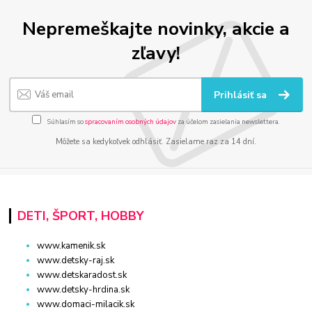
Nepremeškajte novinky, akcie a
zľavy!
Prihlásiť sa
Súhlasím so
spracovaním osobných údajov
za účelom zasielania newslettera.
Môžete sa kedykoľvek odhlásiť. Zasielame raz za 14 dní.
DETI, ŠPORT, HOBBY
www.kamenik.sk
www.detsky-raj.sk
www.detskaradost.sk
www.detsky-hrdina.sk
www.domaci-milacik.sk