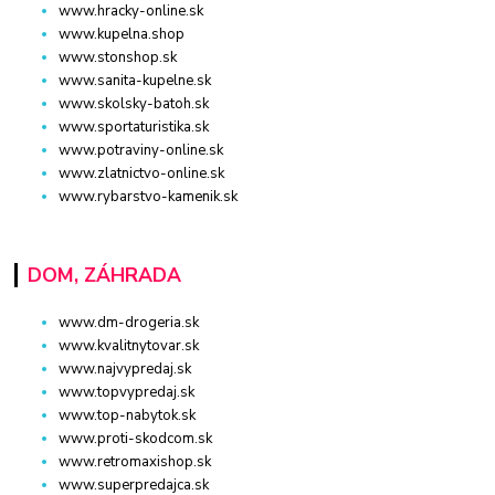
www.hracky-online.sk
www.kupelna.shop
www.stonshop.sk
www.sanita-kupelne.sk
www.skolsky-batoh.sk
www.sportaturistika.sk
www.potraviny-online.sk
www.zlatnictvo-online.sk
www.rybarstvo-kamenik.sk
DOM, ZÁHRADA
www.dm-drogeria.sk
www.kvalitnytovar.sk
www.najvypredaj.sk
www.topvypredaj.sk
www.top-nabytok.sk
www.proti-skodcom.sk
www.retromaxishop.sk
www.superpredajca.sk