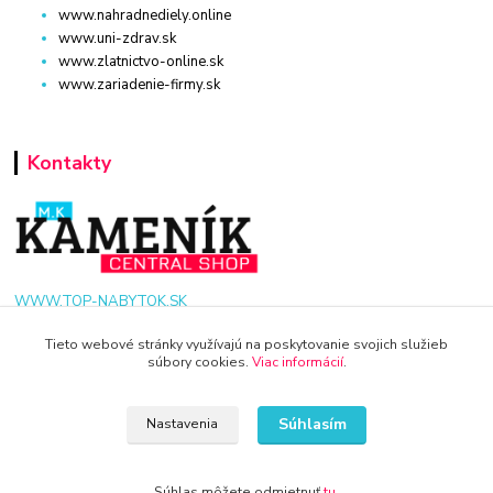
www.nahradnediely.online
www.uni-zdrav.sk
www.zlatnictvo-online.sk
www.zariadenie-firmy.sk
Kontakty
WWW.TOP-NABYTOK.SK
Tieto webové stránky využívajú na poskytovanie svojich služieb
+421 940 949 000
súbory cookies.
Viac informácií
.
info@kamenik.sk
Súhlasím
Nastavenia
Súhlas môžete odmietnuť
tu
.