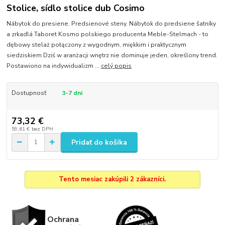
Stolice, sídlo stolice dub Cosimo
Nábytok do presiene. Predsienové steny. Nábytok do predsiene šatníky
a zrkadlá Taboret Kosmo polskiego producenta Meble-Stelmach - to
dębowy stelaż połączony z wygodnym, miękkim i praktycznym
siedziskiem Dziś w aranżacji wnętrz nie dominuje jeden, określony trend.
Postawiono na indywidualizm ...
celý popis
Dostupnosť
3-7 dni
73,32 €
59,61 €
bez DPH
Pridať do košíka
Tento mesiac zakúpili 2 zákazníci.
Ochrana