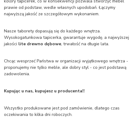
kolory tapicerek, co w konsekwencji pozwala stworzyć mebel
prawie od podstaw, wedle własnych upodobań. Łączymy
najwyższą jakość ze szczegółowym wykonaniem.
Nasze taborety dopasują się do każdego wnętrza.
Wysokogatunkowa tapicerka, gwarantuje wygodę, a najwyższej
jakości
lite drewno dębowe
, trwałość na długie lata.
Chcąc wesprzeć Państwa w organizacji wyjątkowego wnętrza -
proponujemy nie tylko meble, ale dobry styl - co jest podstawą
zadowolenia.
Kupując u nas, kupujesz u producenta!!
Wszystko produkowane jest pod zamówienie, dlatego czas
oczekiwania to kilka dni roboczych.