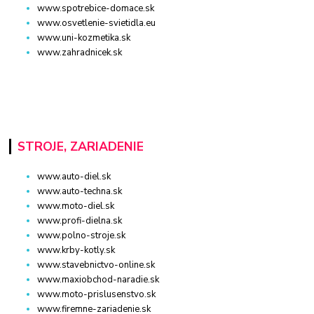
www.spotrebice-domace.sk
www.osvetlenie-svietidla.eu
www.uni-kozmetika.sk
www.zahradnicek.sk
STROJE, ZARIADENIE
www.auto-diel.sk
www.auto-techna.sk
www.moto-diel.sk
www.profi-dielna.sk
www.polno-stroje.sk
www.krby-kotly.sk
www.stavebnictvo-online.sk
www.maxiobchod-naradie.sk
www.moto-prislusenstvo.sk
www.firemne-zariadenie.sk