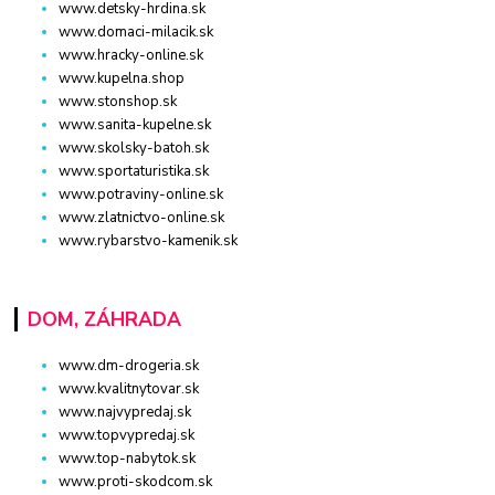
www.detsky-hrdina.sk
www.domaci-milacik.sk
www.hracky-online.sk
www.kupelna.shop
www.stonshop.sk
www.sanita-kupelne.sk
www.skolsky-batoh.sk
www.sportaturistika.sk
www.potraviny-online.sk
www.zlatnictvo-online.sk
www.rybarstvo-kamenik.sk
DOM, ZÁHRADA
www.dm-drogeria.sk
www.kvalitnytovar.sk
www.najvypredaj.sk
www.topvypredaj.sk
www.top-nabytok.sk
www.proti-skodcom.sk