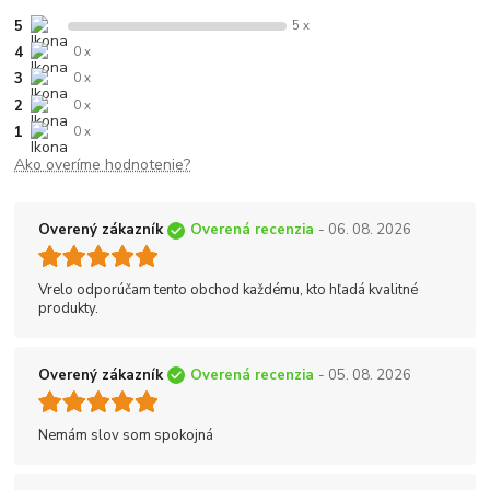
5
5 x
4
0 x
3
0 x
2
0 x
1
0 x
Ako overíme hodnotenie?
Overený zákazník
Overená recenzia
- 06. 08. 2026
Vrelo odporúčam tento obchod každému, kto hľadá kvalitné
produkty.
Overený zákazník
Overená recenzia
- 05. 08. 2026
Nemám slov som spokojná