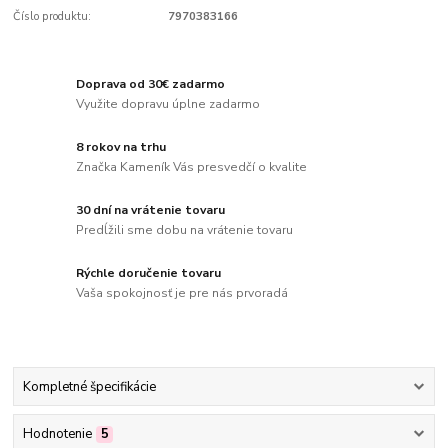
Číslo produktu:
7970383166
Doprava od 30€ zadarmo
Využite dopravu úplne zadarmo
8 rokov na trhu
Značka Kameník Vás presvedčí o kvalite
30 dní na vrátenie tovaru
Predĺžili sme dobu na vrátenie tovaru
Rýchle doručenie tovaru
Vaša spokojnosť je pre nás prvoradá
Kompletné špecifikácie
Hodnotenie
5