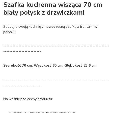
Szafka kuchenna wisząca 70 cm
biały połysk z drzwiczkami
Zadbaj o swoją kuchnię z nowoczesną szafką z frontami w
połysku
----------------------------------------------------------------------
-------------------------
Szerokość 70 cm, Wysokość 60 cm, Głębokość 23,6 cm
----------------------------------------------------------------------
-------------------------
Najważniejsze cechy produktu: