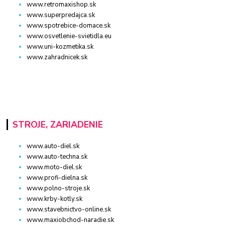
www.retromaxishop.sk
www.superpredajca.sk
www.spotrebice-domace.sk
www.osvetlenie-svietidla.eu
www.uni-kozmetika.sk
www.zahradnicek.sk
STROJE, ZARIADENIE
www.auto-diel.sk
www.auto-techna.sk
www.moto-diel.sk
www.profi-dielna.sk
www.polno-stroje.sk
www.krby-kotly.sk
www.stavebnictvo-online.sk
www.maxiobchod-naradie.sk