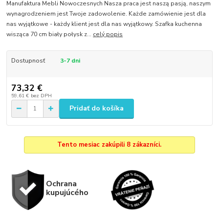
Manufaktura Mebli Nowoczesnych Nasza praca jest naszą pasją, naszym
wynagrodzeniem jest Twoje zadowolenie. Każde zamówienie jest dla
nas wyjątkowe - każdy klient jest dla nas wyjątkowy. Szafka kuchenna
wisząca 70 cm biały połysk z...
celý popis
Dostupnosť
3-7 dni
73,32 €
59,61 €
bez DPH
Pridať do košíka
Tento mesiac zakúpili 8 zákazníci.
Ochrana
kupujúcého