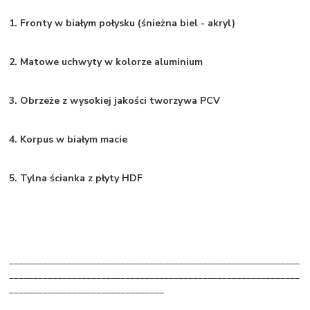
1. Fronty w białym połysku (śnieżna biel - akryl)
2. Matowe uchwyty w kolorze aluminium
3. Obrzeże z wysokiej jakości tworzywa PCV
4. Korpus w białym macie
5. Tylna ścianka z płyty HDF
____________________________________________________________
____________________________________________________________
________________________________