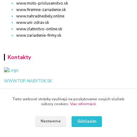
www.moto-prislusenstvo.sk
www.firemne-zariadenie.sk
www.nahradnediely.online
www.uni-zdrav.sk
www.zlatnictvo-online.sk
www.zariadenie-firmy.sk
Kontakty
WWW.TOP-NABYTOK.SK
+421 940 949 000
Tieto webové stránky využívajú na poskytovanie svojich služieb
súbory cookies.
Viac informácií
.
info@kamenik.sk
Súhlasím
Nastavenia