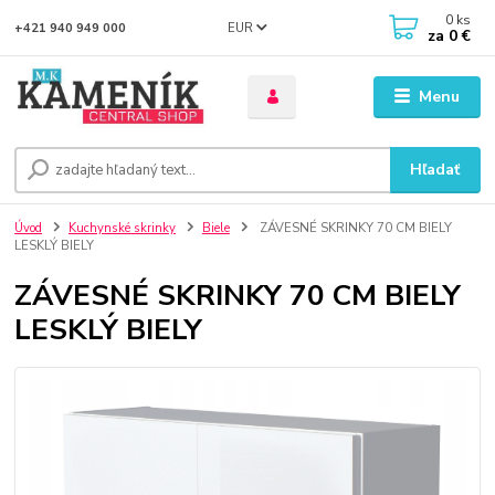
0
ks
EUR
+421 940 949 000
za
0 €
Menu
Hľadať
Úvod
Kuchynské skrinky
Biele
ZÁVESNÉ SKRINKY 70 CM BIELY
LESKLÝ BIELY
ZÁVESNÉ SKRINKY 70 CM BIELY
LESKLÝ BIELY