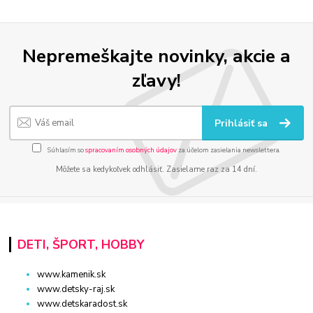
Nepremeškajte novinky, akcie a
zľavy!
Prihlásiť sa
Súhlasím so
spracovaním osobných údajov
za účelom zasielania newslettera.
Môžete sa kedykoľvek odhlásiť. Zasielame raz za 14 dní.
DETI, ŠPORT, HOBBY
www.kamenik.sk
www.detsky-raj.sk
www.detskaradost.sk