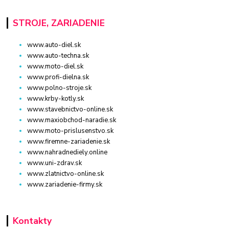
STROJE, ZARIADENIE
www.auto-diel.sk
www.auto-techna.sk
www.moto-diel.sk
www.profi-dielna.sk
www.polno-stroje.sk
www.krby-kotly.sk
www.stavebnictvo-online.sk
www.maxiobchod-naradie.sk
www.moto-prislusenstvo.sk
www.firemne-zariadenie.sk
www.nahradnediely.online
www.uni-zdrav.sk
www.zlatnictvo-online.sk
www.zariadenie-firmy.sk
Kontakty