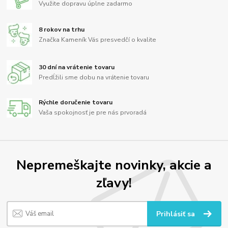
Využite dopravu úplne zadarmo
8 rokov na trhu
Značka Kameník Vás presvedčí o kvalite
30 dní na vrátenie tovaru
Predĺžili sme dobu na vrátenie tovaru
Rýchle doručenie tovaru
Vaša spokojnosť je pre nás prvoradá
Nepremeškajte novinky, akcie a
zľavy!
Prihlásiť sa