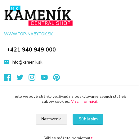
WWW.TOP-NABYTOK.SK
+421 940 949 000
info@kamenik.sk
Tieto webové stránky využívajú na poskytovanie svojich služieb
súbory cookies.
Viac informácií
.
© 2024 Všetky práva vyhradené KAMENIK.SK
Vytvorené na
Eshop-rychlo.sk
Súhlasím
Nastavenia
Súhlas môžete odmietnuť
tu
.