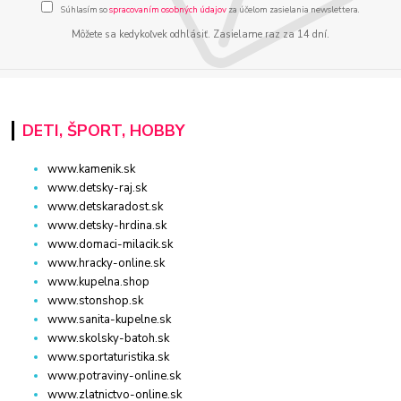
Súhlasím so
spracovaním osobných údajov
za účelom zasielania newslettera.
Môžete sa kedykoľvek odhlásiť. Zasielame raz za 14 dní.
DETI, ŠPORT, HOBBY
www.kamenik.sk
www.detsky-raj.sk
www.detskaradost.sk
www.detsky-hrdina.sk
www.domaci-milacik.sk
www.hracky-online.sk
www.kupelna.shop
www.stonshop.sk
www.sanita-kupelne.sk
www.skolsky-batoh.sk
www.sportaturistika.sk
www.potraviny-online.sk
www.zlatnictvo-online.sk