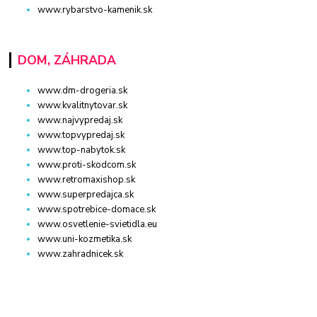
www.rybarstvo-kamenik.sk
DOM, ZÁHRADA
www.dm-drogeria.sk
www.kvalitnytovar.sk
www.najvypredaj.sk
www.topvypredaj.sk
www.top-nabytok.sk
www.proti-skodcom.sk
www.retromaxishop.sk
www.superpredajca.sk
www.spotrebice-domace.sk
www.osvetlenie-svietidla.eu
www.uni-kozmetika.sk
www.zahradnicek.sk