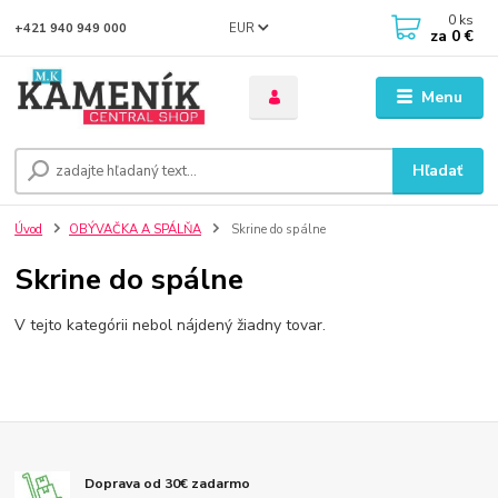
0
ks
EUR
+421 940 949 000
za
0 €
Menu
Hľadať
Úvod
OBÝVAČKA A SPÁLŇA
Skrine do spálne
Skrine do spálne
V tejto kategórii nebol nájdený žiadny tovar.
Doprava od 30€ zadarmo