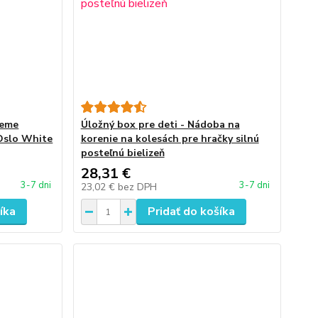
jeme
Úložný box pre deti - Nádoba na
 Oslo White
korenie na kolesách pre hračky silnú
posteľnú bielizeň
28,31 €
3-7 dni
3-7 dni
23,02 €
bez DPH
íka
Pridať do košíka