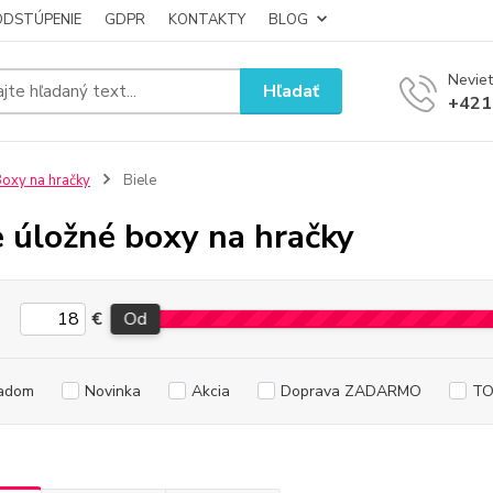
ODSTÚPENIE
GDPR
KONTAKTY
BLOG
Neviet
Hľadať
+421
oxy na hračky
Biele
e úložné boxy na hračky
€
Od
adom
Novinka
Akcia
Doprava ZADARMO
TO