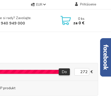
Prihlásenie
EUR
e si rady? Zavolajte.
0
ks
za
0 €
 940 949 000
Do
€
P produkt