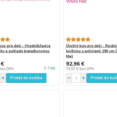
box pre deti - Hrudník/lavica
Úložný box pre deti - Rozbi
čky a poklady biele/borovicu
knižnicu s policiami 190 cm
Mat
 €
92,96 €
3-7 dni
bez DPH
75,57 €
bez DPH
Pridať do košíka
Pridať do koš