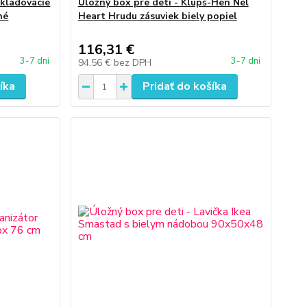
skladovacie
Úložný box pre deti - Klupś-Hen Nel
né
Heart Hrudu zásuviek biely popiel
116,31 €
3-7 dni
3-7 dni
94,56 €
bez DPH
íka
Pridať do košíka