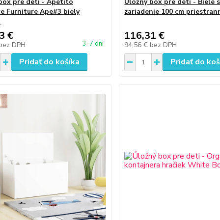
box pre deti - Apetito
Úložný box pre deti - Biele 
re Furniture Ape#3 biely
zariadenie 100 cm priestran
t
3 €
116,31 €
3-7 dni
bez DPH
94,56 €
bez DPH
Pridať do košíka
Pridať do koš