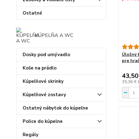
Ostatné
KÚPELŇA A WC
Dosky pod umývadlo
Úložný 
pre hra
Koše na prádlo
43,50
Kúpeľňové skrinky
35,36 €
Kúpeľňové zostavy
Ostatný nábytok do kúpeľne
Police do kúpelne
Regály