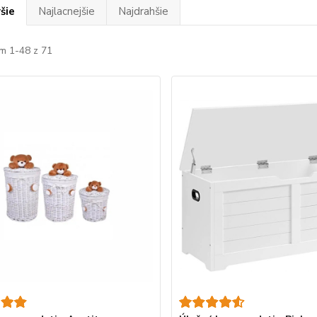
šie
Najlacnejšie
Najdrahšie
m 1-48 z 71