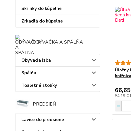
Skrinky do kúpelne
Zrkadlá do kúpelne
OBÝVAČKA A SPÁLŇA
Obývacia izba
Úložný 
Spálňa
knižnic
Toaletné stolíky
66,65
54,19 €
PREDSIEŇ
Lavice do predsiene