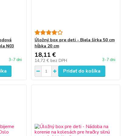
hodová
Úložný box pre deti - Biela šírka 50 cm
ela N03
hĺbka 20 cm
18,11 €
3-7 dni
3-7 dni
14,72 €
bez DPH
íka
Pridať do košíka