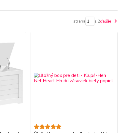
strana
z 2
ďalšie