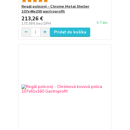
Regál policový - Chrome Metal Sheller
107x46x200 gastroprofit
213,26 €
3-7 dni
173,38 €
bez DPH
Pridať do košíka