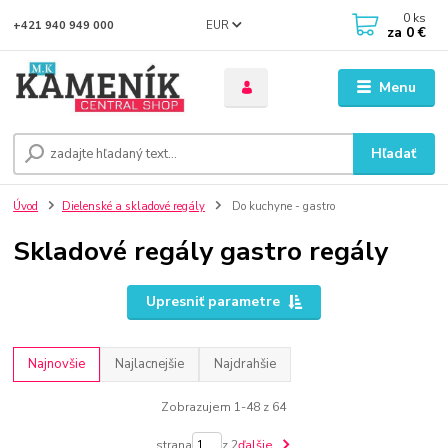
0
ks
EUR
+421 940 949 000
za
0 €
Menu
Hľadať
Úvod
Dielenské a skladové regály
Do kuchyne - gastro
Skladové regály gastro regály
Upresniť parametre
Najnovšie
Najlacnejšie
Najdrahšie
Zobrazujem 1-48 z 64
strana
z 2
ďalšie