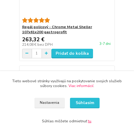
Regál policový - Chrome Metal Sheller
107x61x200 gastroprofit
263,32 €
3-7 dni
214,08 €
bez DPH
Pridať do košíka
Tieto webové stránky využívajú na poskytovanie svojich služieb
súbory cookies.
Viac informácií
.
Súhlasím
Nastavenia
Súhlas môžete odmietnuť
tu
.