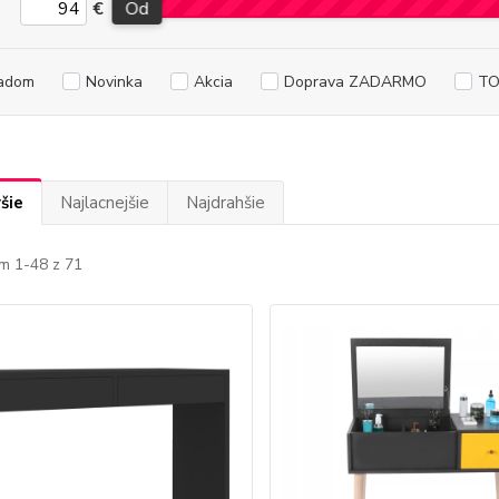
€
Od
adom
Novinka
Akcia
Doprava ZADARMO
TO
šie
Najlacnejšie
Najdrahšie
m 1-48 z 71