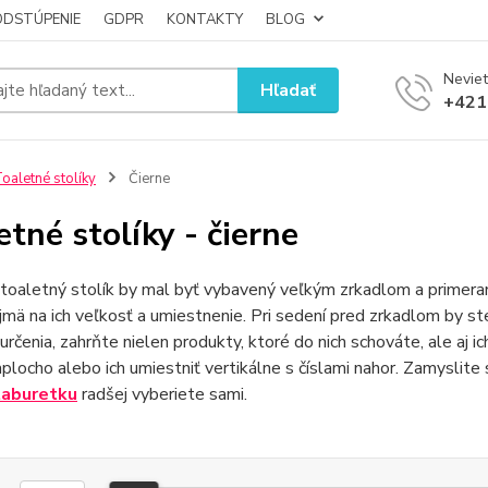
ODSTÚPENIE
GDPR
KONTAKTY
BLOG
Neviet
Hľadať
+421
oaletné stolíky
Čierne
etné stolíky - čierne
toaletný stolík by mal byť vybavený veľkým zrkadlom a prime
jmä na ich veľkosť a umiestnenie. Pri sedení pred zrkadlom by s
 určenia, zahrňte nielen produkty, ktoré do nich schováte, ale aj 
aplocho alebo ich umiestniť vertikálne s číslami nahor. Zamyslite
taburetku
radšej vyberiete sami.