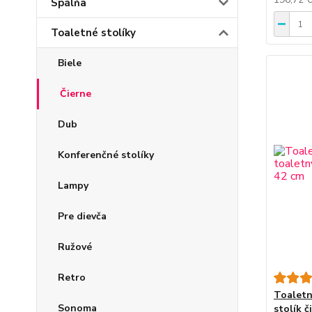
Spálňa
Toaletné stolíky
Biele
Čierne
Dub
Konferenčné stolíky
Lampy
Pre dievča
Ružové
Retro
Toaletn
Sonoma
stolík č