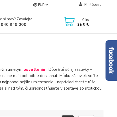
Prihlásenie
EUR
e si rady? Zavolajte.
0
ks
za
0 €
 940 949 000
raným umelým
osvetlením
. Dôležité sú aj zásuvky –
te na ne mali pohodlne dosiahnuť. Hĺbku zásuviek voľte
ich najpohodlnejšie umiestnenie - napríklad chcete rúže
 sa aj nad tým, či uprednostňujete v zostave so stoličkou,