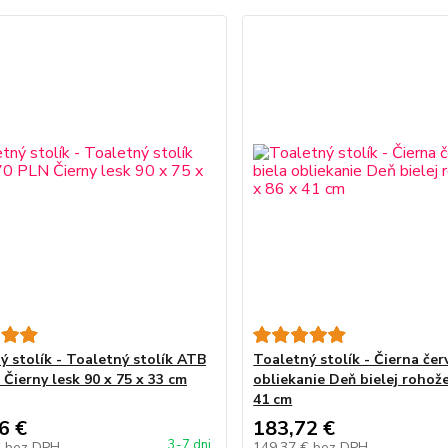
ý stolík - Toaletný stolík ATB
Toaletný stolík - Čierna čer
 Čierny lesk 90 x 75 x 33 cm
obliekanie Deň bielej rohože
41 cm
6 €
183,72 €
3-7 dni
€
bez DPH
149,37 €
bez DPH