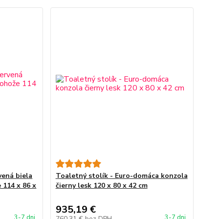
vená biela
Toaletný stolík - Euro-domáca konzola
 114 x 86 x
čierny lesk 120 x 80 x 42 cm
935,19 €
3-7 dni
3-7 dni
760,31 €
bez DPH