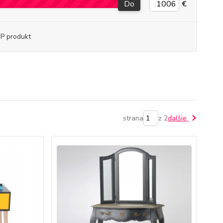
Do
€
P produkt
strana
z 2
ďalšie