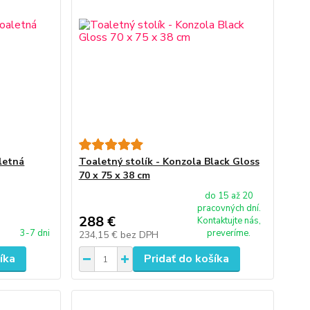
aletná
Toaletný stolík - Konzola Black Gloss
70 x 75 x 38 cm
do 15 až 20
pracovných dní.
288 €
Kontaktujte nás,
3-7 dni
preveríme.
234,15 €
bez DPH
íka
Pridať do košíka