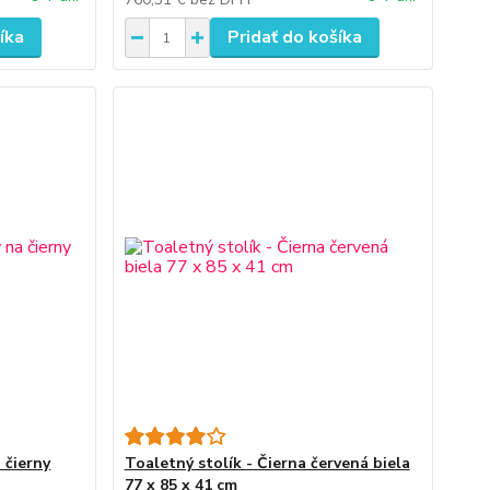
íka
Pridať do košíka
 čierny
Toaletný stolík - Čierna červená biela
77 x 85 x 41 cm