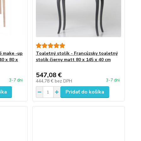
ké make -up
Toaletný stolík - Francúzsky toaletný
40 x 80 x
stolík čierny matt 80 x 145 x 40 cm
547,08 €
3-7 dni
3-7 dni
444,78 €
bez DPH
íka
Pridať do košíka