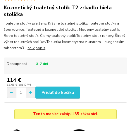
Kozmetický toaletný stolík T2 zrkadlo biela
stolička
Toaletné stolíky pre ženy. Krásne toaletné stolíky. Toaletné stolíky a
šperkovnice. Toaletné a kozmetické stolíky . Moderný toaletný stolík.
Retro toaletný stolík. Čierný toaletný stolík.Toaletny stolik rohovy. Široký
výber toaletných stolíkov.Toaletka kosmetyczna z lustrem i eleganckim
taboretem3...
celý popis
Dostupnosť
3-7 dni
114 €
92,68 €
bez DPH
Pridať do košíka
Tento mesiac zakúpili 35 zákazníci.