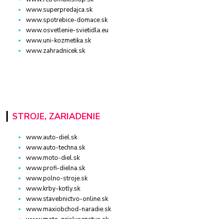
www.superpredajca.sk
www.spotrebice-domace.sk
www.osvetlenie-svietidla.eu
www.uni-kozmetika.sk
www.zahradnicek.sk
STROJE, ZARIADENIE
www.auto-diel.sk
www.auto-techna.sk
www.moto-diel.sk
www.profi-dielna.sk
www.polno-stroje.sk
www.krby-kotly.sk
www.stavebnictvo-online.sk
www.maxiobchod-naradie.sk