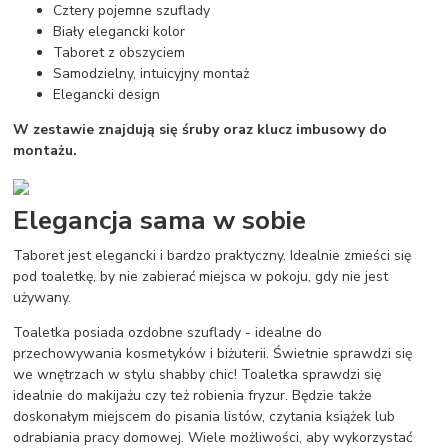
Cztery pojemne szuflady
Biały elegancki kolor
Taboret z obszyciem
Samodzielny, intuicyjny montaż
Elegancki design
W zestawie znajdują się śruby oraz klucz imbusowy do
montażu.
Elegancja sama w sobie
Taboret jest elegancki i bardzo praktyczny. Idealnie zmieści się
pod toaletkę, by nie zabierać miejsca w pokoju, gdy nie jest
używany.
Toaletka posiada ozdobne szuflady - idealne do
przechowywania kosmetyków i biżuterii. Świetnie sprawdzi się
we wnętrzach w stylu shabby chic! Toaletka sprawdzi się
idealnie do makijażu czy też robienia fryzur. Będzie także
doskonałym miejscem do pisania listów, czytania książek lub
odrabiania pracy domowej. Wiele możliwości, aby wykorzystać