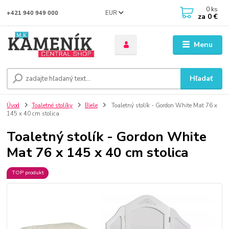
0
ks
EUR
+421 940 949 000
za
0 €
Menu
Hľadať
Úvod
Toaletné stolíky
Biele
Toaletný stolík - Gordon White Mat 76 x
145 x 40 cm stolica
Toaletný stolík - Gordon White
Mat 76 x 145 x 40 cm stolica
TOP produkt