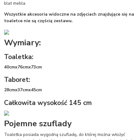
blat mebla.
Wszystkie akcesoria widoczne na zdjęciach znajdujące się na
toaletce nie są częścią zestawu.
Wymiary:
Toaletka:
40cmx76cmx73cm
Taboret:
28cmx37cmx45cm
Całkowita wysokość 145 cm
Pojemne szuflady
Toaletka posiada wygodną szufladę
,
do której można włożyć