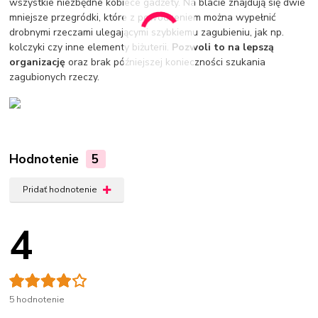
wszystkie niezbędne kobiece gadżety. Na blacie znajdują się dwie
mniejsze przegródki, które z powodzeniem można wypełnić
drobnymi rzeczami ulegającymi szybkiemu zagubieniu, jak np.
kolczyki czy inne elementy biżuterii.
Pozwoli to na lepszą
organizację
oraz brak późniejszej konieczności szukania
zagubionych rzeczy.
Hodnotenie
5
Pridať hodnotenie
4
5 hodnotenie