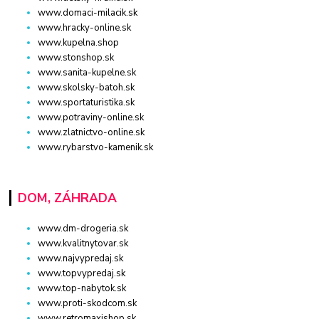
www.domaci-milacik.sk
www.hracky-online.sk
www.kupelna.shop
www.stonshop.sk
www.sanita-kupelne.sk
www.skolsky-batoh.sk
www.sportaturistika.sk
www.potraviny-online.sk
www.zlatnictvo-online.sk
www.rybarstvo-kamenik.sk
DOM, ZÁHRADA
www.dm-drogeria.sk
www.kvalitnytovar.sk
www.najvypredaj.sk
www.topvypredaj.sk
www.top-nabytok.sk
www.proti-skodcom.sk
www.retromaxishop.sk