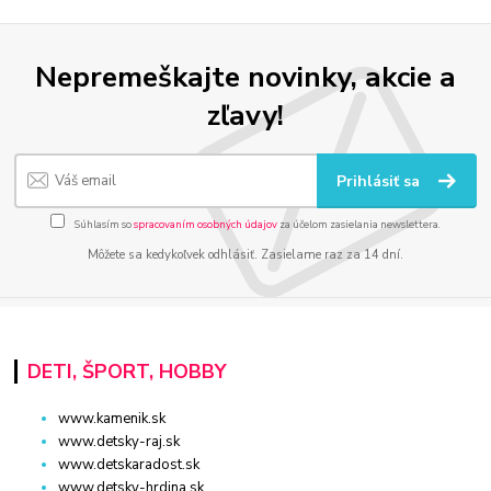
Nepremeškajte novinky, akcie a
zľavy!
Prihlásiť sa
Súhlasím so
spracovaním osobných údajov
za účelom zasielania newslettera.
Môžete sa kedykoľvek odhlásiť. Zasielame raz za 14 dní.
DETI, ŠPORT, HOBBY
www.kamenik.sk
www.detsky-raj.sk
www.detskaradost.sk
www.detsky-hrdina.sk