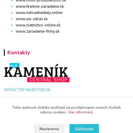
www.moto-prislusenstvo.sk
www.firemne-zariadenie.sk
www.nahradnediely.online
www.uni-zdrav.sk
www.zlatnictvo-online.sk
www.zariadenie-firmy.sk
Kontakty
WWW.TOP-NABYTOK.SK
+421 940 949 000
Tieto webové stránky využívajú na poskytovanie svojich služieb
súbory cookies.
Viac informácií
.
info@kamenik.sk
Súhlasím
Nastavenia