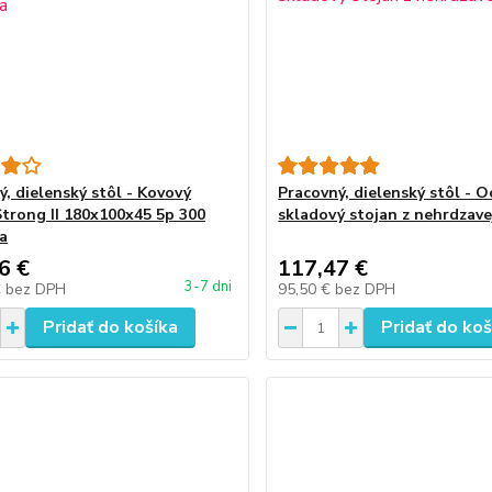
ý, dielenský stôl - Kovový
Pracovný, dielenský stôl - O
Strong II 180x100x45 5p 300
skladový stojan z nehrdzave
ca
6 €
117,47 €
3-7 dni
€
bez DPH
95,50 €
bez DPH
Pridať do košíka
Pridať do koš