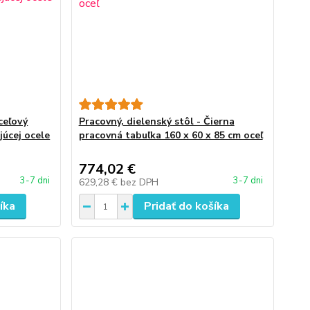
ceľový
Pracovný, dielenský stôl - Čierna
júcej ocele
pracovná tabuľka 160 x 60 x 85 cm oceľ
774,02 €
3-7 dni
3-7 dni
629,28 €
bez DPH
íka
Pridať do košíka