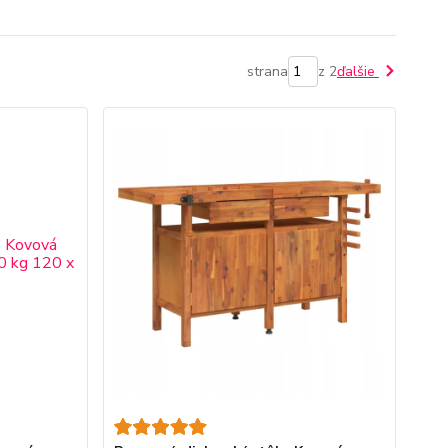
strana
z 2
ďalšie