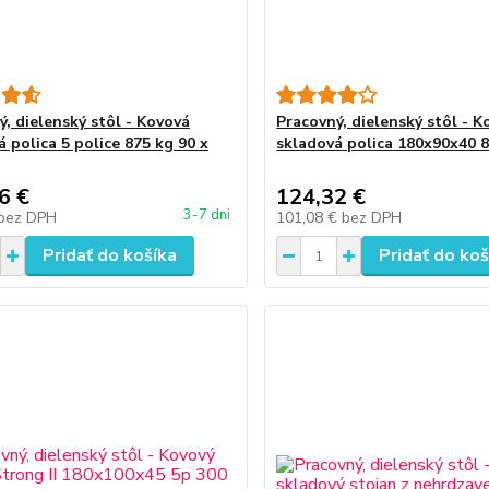
ý, dielenský stôl - Kovová
Pracovný, dielenský stôl - K
 polica 5 police 875 kg 90 x
skladová polica 180x90x40 
6 €
124,32 €
3-7 dni
bez DPH
101,08 €
bez DPH
Pridať do košíka
Pridať do koš