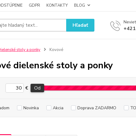
ODSTÚPENIE
GDPR
KONTAKTY
BLOG
Neviet
Hľadať
+421
ielenské stoly a ponky
Kovové
vé dielenské stoly a ponky
€
Od
adom
Novinka
Akcia
Doprava ZADARMO
TO