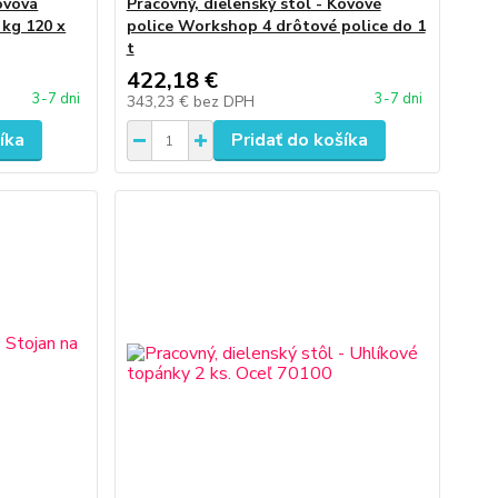
ovová
Pracovný, dielenský stôl - Kovové
 kg 120 x
police Workshop 4 drôtové police do 1
t
422,18 €
3-7 dni
3-7 dni
343,23 €
bez DPH
íka
Pridať do košíka