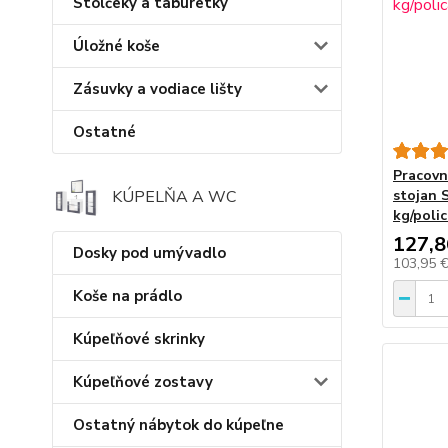
Stolčeky a taburetky
Úložné koše
Zásuvky a vodiace lišty
Ostatné
Pracovn
stojan 
KÚPELŇA A WC
kg/poli
127,8
Dosky pod umývadlo
103,95 
Koše na prádlo
Kúpeľňové skrinky
Kúpeľňové zostavy
Ostatný nábytok do kúpeľne