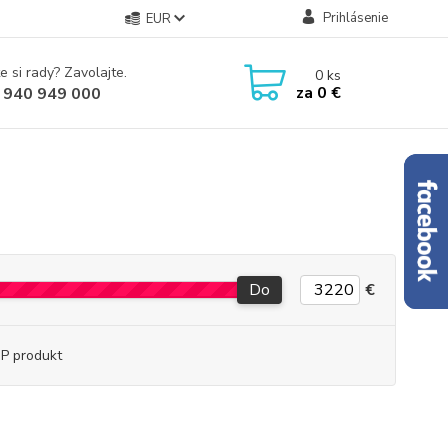
Prihlásenie
EUR
e si rady? Zavolajte.
0
ks
za
0 €
 940 949 000
Do
€
P produkt