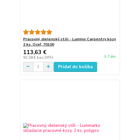
Pracovný, dielenský stôl - Lummo Carpentry kozy
2 ks. Oceľ, 70100
113,63 €
3-7 dni
92,38 €
bez DPH
Pridať do košíka