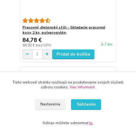
Pracovný, dielenský stôl - Skladacie pracovné
kozy, 2 ks, polypropylén,
84,78 €
3-7 dni
68,92 €
bez DPH
Pridať do košíka
Tieto webové stránky využívajú na poskytovanie svojich služieb
súbory cookies.
Viac informácií
.
Súhlasím
Nastavenia
Súhlas môžete odmietnuť
tu
.