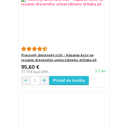
Pracovný, dielenský stôl - Kúpanie kozy na
rezanie dreveného univerzálneho držiaka píl
95,60 €
3-7 dni
77,73 €
bez DPH
Pridať do košíka