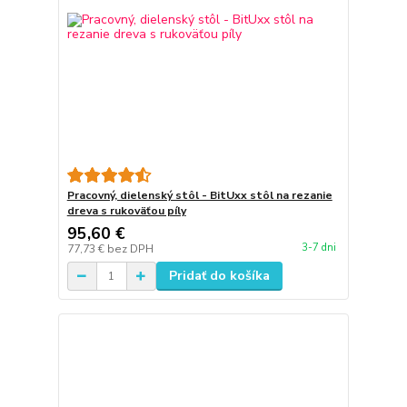
Pracovný, dielenský stôl - BitUxx stôl na rezanie
dreva s rukoväťou píly
95,60 €
3-7 dni
77,73 €
bez DPH
Pridať do košíka