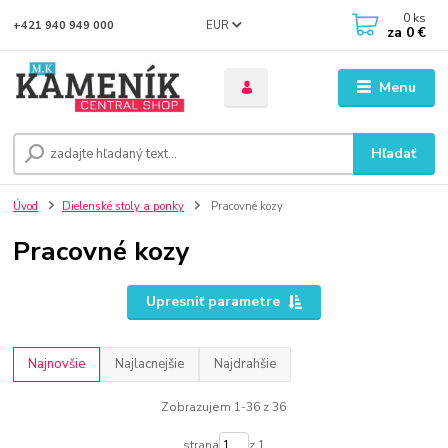
0
ks
EUR
+421 940 949 000
za
0 €
Menu
Hľadať
Úvod
Dielenské stoly a ponky
Pracovné kozy
Pracovné kozy
Upresniť parametre
Najnovšie
Najlacnejšie
Najdrahšie
Zobrazujem 1-36 z 36
strana
z 1