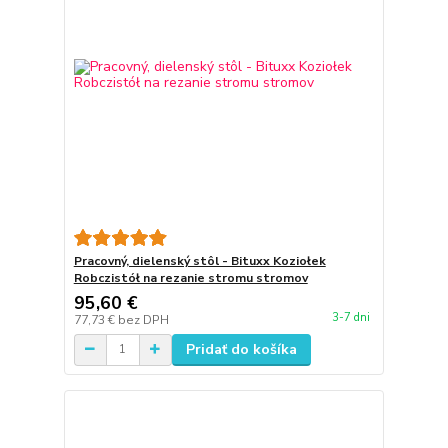
Pracovný, dielenský stôl - Bituxx Koziołek
Robczistół na rezanie stromu stromov
95,60 €
3-7 dni
77,73 €
bez DPH
Pridať do košíka