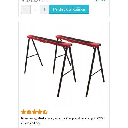
3-7 dni
70,32 €
bez DPH
Pridať do košíka
Pracovný, dielenský stôl - Carpentry kozy 2 PCS
oceľ 70100