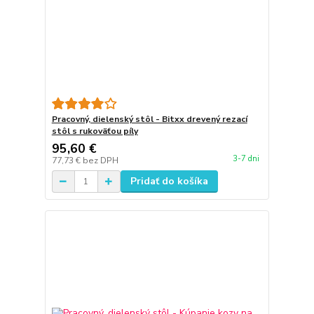
Pracovný, dielenský stôl - Bitxx drevený rezací
stôl s rukoväťou píly
95,60 €
3-7 dni
77,73 €
bez DPH
Pridať do košíka