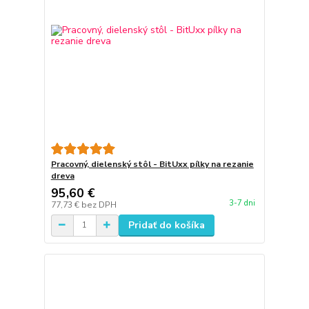
Pracovný, dielenský stôl - BitUxx pílky na rezanie
dreva
95,60 €
3-7 dni
77,73 €
bez DPH
Pridať do košíka