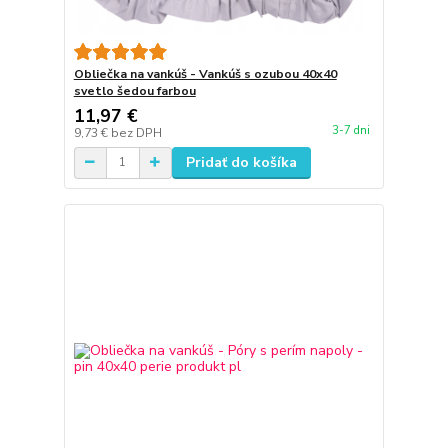
Obliečka na vankúš - Vankúš s ozubou 40x40
svetlo šedou farbou
11,97 €
3-7 dni
9,73 €
bez DPH
Pridať do košíka