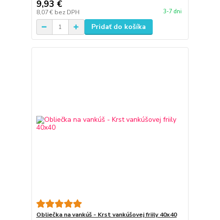
9,93 €
3-7 dni
8,07 €
bez DPH
Pridať do košíka
Obliečka na vankúš - Krst vankúšovej friily 40x40