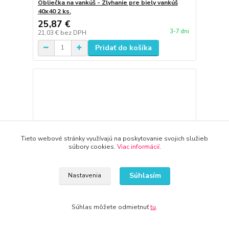
Obliečka na vankúš - Zlyhanie pre biely vankúš
40x40 2 ks.
25,87 €
3-7 dni
21,03 €
bez DPH
Pridať do košíka
Tieto webové stránky využívajú na poskytovanie svojich služieb
súbory cookies.
Viac informácií
.
Súhlasím
Nastavenia
Súhlas môžete odmietnuť
tu
.