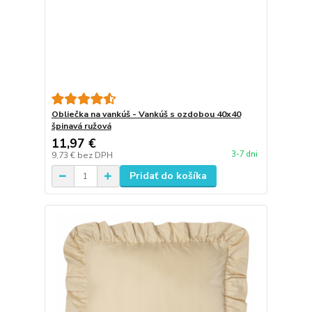
Obliečka na vankúš - Vankúš s ozdobou 40x40
špinavá ružová
11,97 €
3-7 dni
9,73 €
bez DPH
Pridať do košíka