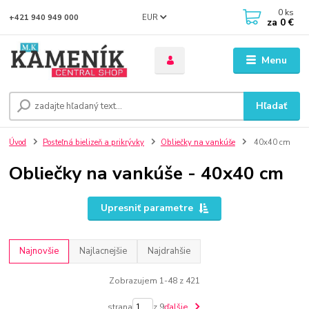
0
ks
EUR
+421 940 949 000
za
0 €
Menu
Hľadať
Úvod
Posteľná bielizeň a prikrývky
Obliečky na vankúše
40x40 cm
Obliečky na vankúše - 40x40 cm
Upresniť parametre
Najnovšie
Najlacnejšie
Najdrahšie
Zobrazujem 1-48 z 421
strana
z 9
ďalšie