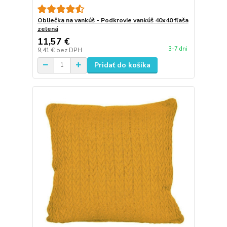
Obliečka na vankúš - Podkrovie vankúš 40x40 fľaša
zelená
11,57 €
3-7 dni
9,41 €
bez DPH
Pridať do košíka