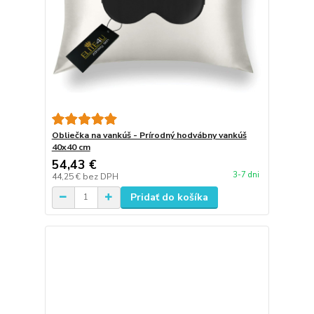
Obliečka na vankúš - Prírodný hodvábny vankúš
40x40 cm
54,43 €
3-7 dni
44,25 €
bez DPH
Pridať do košíka