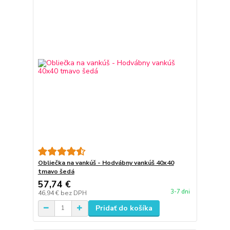
Obliečka na vankúš - Hodvábny vankúš 40x40
tmavo šedá
57,74 €
3-7 dni
46,94 €
bez DPH
Pridať do košíka