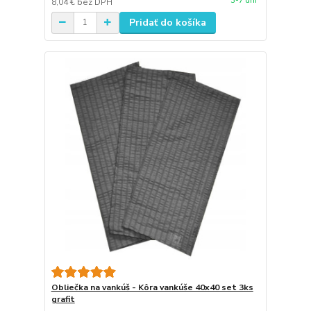
3-7 dni
8,04 €
bez DPH
Pridať do košíka
Obliečka na vankúš - Kôra vankúše 40x40 set 3ks
grafit