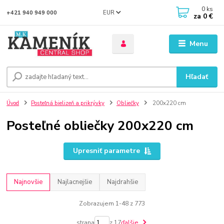
0
ks
EUR
+421 940 949 000
za
0 €
Menu
Hľadať
Úvod
Posteľná bielizeň a prikrývky
Obliečky
200x220 cm
Posteľné obliečky 200x220 cm
Upresniť parametre
Najnovšie
Najlacnejšie
Najdrahšie
Zobrazujem 1-48 z 773
strana
z 17
ďalšie