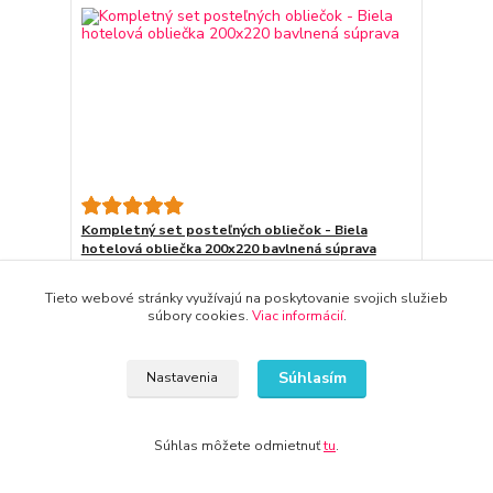
Kompletný set posteľných obliečok - Biela
hotelová obliečka 200x220 bavlnená súprava
42,57 €
3-7 dni
34,61 €
bez DPH
Tieto webové stránky využívajú na poskytovanie svojich služieb
súbory cookies.
Viac informácií
.
Pridať do košíka
Súhlasím
Nastavenia
Súhlas môžete odmietnuť
tu
.