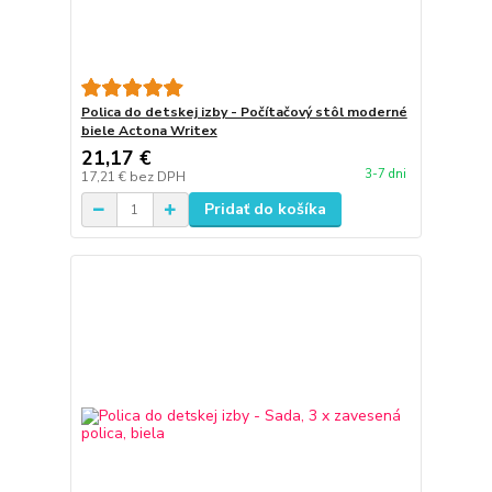
Polica do detskej izby - Počítačový stôl moderné
biele Actona Writex
21,17 €
3-7 dni
17,21 €
bez DPH
Pridať do košíka