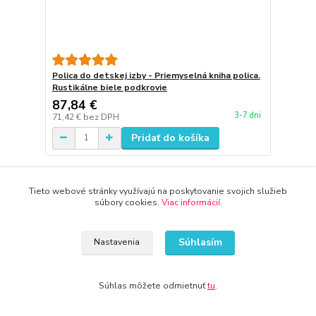
Polica do detskej izby - Priemyselná kniha polica.
Rustikálne biele podkrovie
87,84 €
3-7 dni
71,42 €
bez DPH
Pridať do košíka
Tieto webové stránky využívajú na poskytovanie svojich služieb
súbory cookies.
Viac informácií
.
Súhlasím
Nastavenia
Súhlas môžete odmietnuť
tu
.