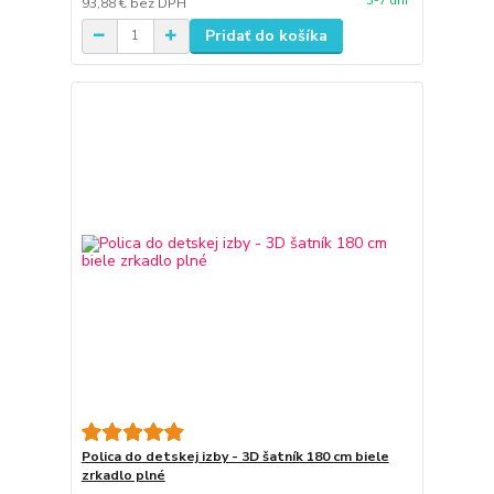
3-7 dni
93,88 €
bez DPH
Pridať do košíka
Polica do detskej izby - 3D šatník 180 cm biele
zrkadlo plné