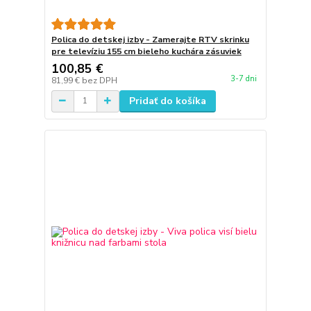
Polica do detskej izby - Zamerajte RTV skrinku
pre televíziu 155 cm bieleho kuchára zásuviek
100,85 €
3-7 dni
81,99 €
bez DPH
Pridať do košíka