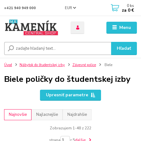
0
ks
EUR
+421 940 949 000
za
0 €
Menu
Hľadať
Úvod
Nábytok do študentskej izby
Závesné police
Biele
Biele poličky do študentskej izby
Upresniť parametre
Najnovšie
Najlacnejšie
Najdrahšie
Zobrazujem 1-48 z 222
strana
z 5
ďalšie