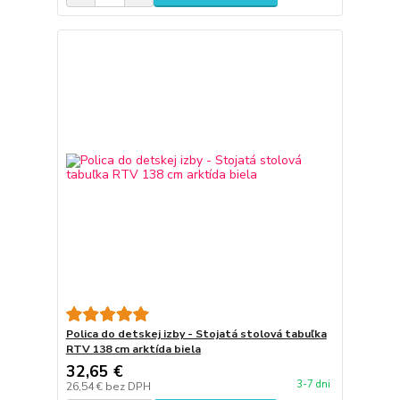
Polica do detskej izby - Stojatá stolová tabuľka
RTV 138 cm arktída biela
32,65 €
3-7 dni
26,54 €
bez DPH