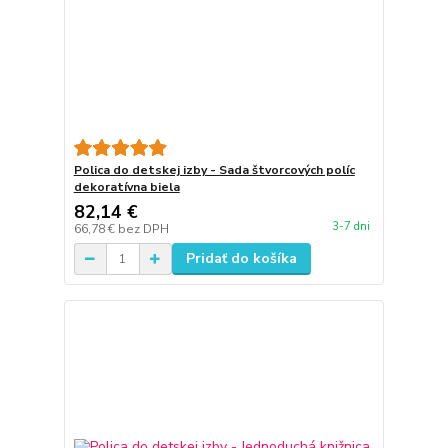
Polica do detskej izby - Sada štvorcových políc
dekoratívna biela
82,14 €
3-7 dni
66,78 €
bez DPH
Pridať do košíka