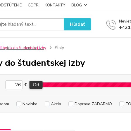
ODSTÚPENIE
GDPR
KONTAKTY
BLOG
Neviet
Hľadať
+421
ábytok do študentskej izby
Stoly
y do študentskej izby
€
Od
adom
Novinka
Akcia
Doprava ZADARMO
TO