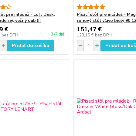
tôl pre mládež - Loft Desk,
Písací stôl pre mládež - Me
derný, večný dub !!!
rohový stôl vľavo biely 90 1
9 €
151,47 €
3-7 dni
€
bez DPH
123,15 €
bez DPH
Pridať do košíka
Pridať do koš