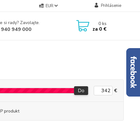
Prihlásenie
EUR
e si rady? Zavolajte.
0
ks
za
0 €
 940 949 000
Do
€
P produkt