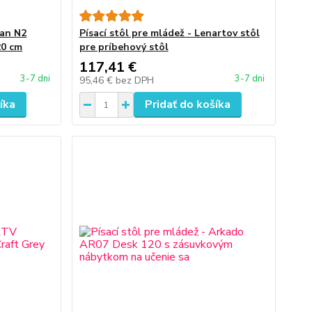
gan N2
Písací stôl pre mládež - Lenartov stôl
20 cm
pre príbehový stôl
117,41 €
3-7 dni
3-7 dni
95,46 €
bez DPH
íka
Pridať do košíka