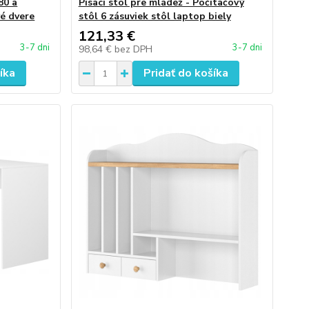
80 a
Písací stôl pre mládež - Počítačový
é dvere
stôl 6 zásuviek stôl laptop biely
121,33 €
3-7 dni
3-7 dni
98,64 €
bez DPH
íka
Pridať do košíka