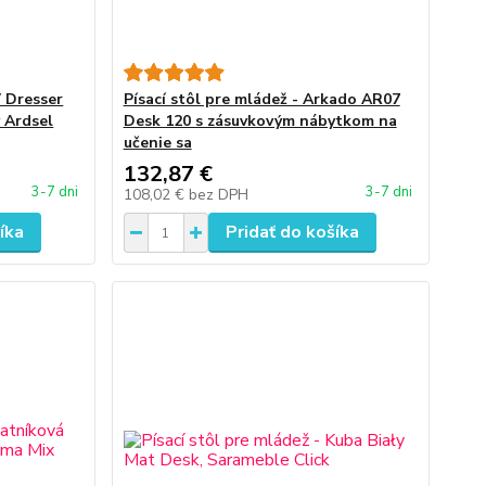
V Dresser
Písací stôl pre mládež - Arkado AR07
 Ardsel
Desk 120 s zásuvkovým nábytkom na
učenie sa
132,87 €
3-7 dni
3-7 dni
108,02 €
bez DPH
íka
Pridať do košíka