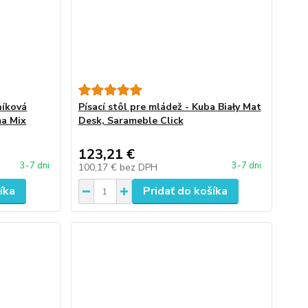
níková
Písací stôl pre mládež - Kuba Biały Mat
ma Mix
Desk, Sarameble Click
123,21 €
3-7 dni
3-7 dni
100,17 €
bez DPH
íka
Pridať do košíka