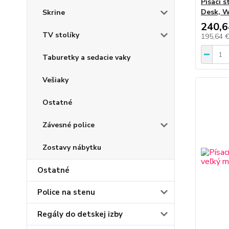
Písací 
Desk, W
Skrine
240,6
TV stolíky
195,64 
Taburetky a sedacie vaky
Vešiaky
Ostatné
Závesné police
Zostavy nábytku
Ostatné
Police na stenu
Regály do detskej izby