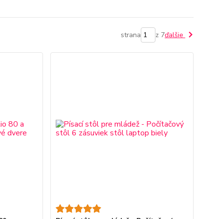
strana
z 7
ďalšie