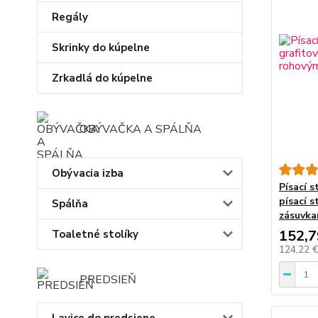
Regály
Skrinky do kúpelne
Zrkadlá do kúpelne
OBÝVAČKA A SPÁLŇA
Obývacia izba
Písací s
písací 
Spálňa
zásuvka
152,7
Toaletné stolíky
124,22 
PREDSIEŇ
Lavice do predsiene