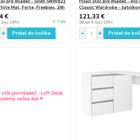
stôl pre mládež - Sneh SNWB21
Písací stôl pre mládež - Rio 
hite Mat, Forte, Freebies, 24h
Classic Wardrobe - šatníkov
4 €
121,33 €
3-7 dni
€
bez DPH
98,64 €
bez DPH
Pridať do košíka
Pridať do koš