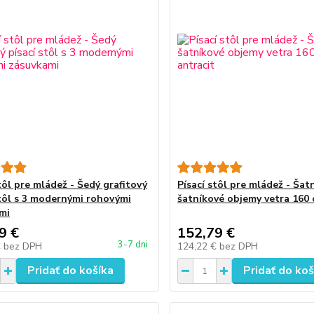
tôl pre mládež - Šedý grafitový
Písací stôl pre mládež - Šat
stôl s 3 modernými rohovými
šatníkové objemy vetra 160 
mi
9 €
152,79 €
3-7 dni
€
bez DPH
124,22 €
bez DPH
Pridať do košíka
Pridať do koš