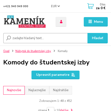
0
ks
EUR
+421 940 949 000
za
0 €
Menu
Hľadať
Úvod
Nábytok do študentskej izby
Komody
Komody do študentskej izby
Upresniť parametre
Najnovšie
Najlacnejšie
Najdrahšie
Zobrazujem 1-48 z 452
strana
z 10
ďalšie