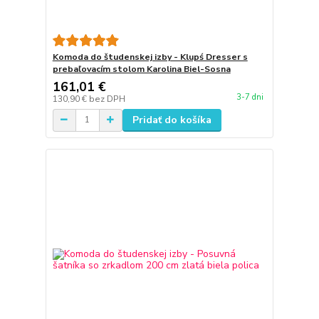
Komoda do študenskej izby - Klupś Dresser s
prebaľovacím stolom Karolina Biel-Sosna
161,01 €
3-7 dni
130,90 €
bez DPH
Pridať do košíka