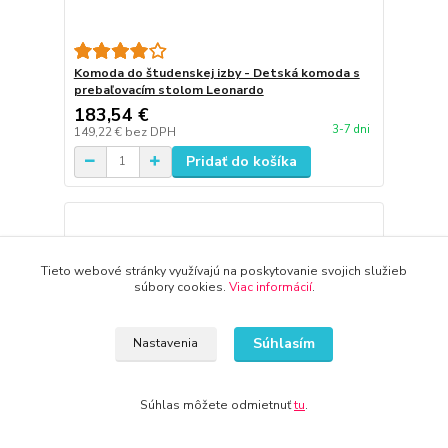
Komoda do študenskej izby - Detská komoda s
prebaľovacím stolom Leonardo
183,54 €
3-7 dni
149,22 €
bez DPH
Pridať do košíka
Tieto webové stránky využívajú na poskytovanie svojich služieb
súbory cookies.
Viac informácií
.
Súhlasím
Nastavenia
Súhlas môžete odmietnuť
tu
.