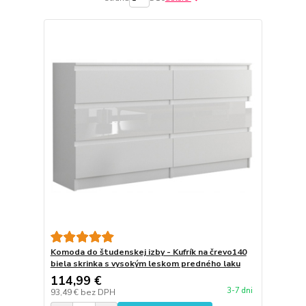
Komoda do študenskej izby - Kufrík na črevo140
biela skrinka s vysokým leskom predného laku
114,99 €
3-7 dni
93,49 €
bez DPH