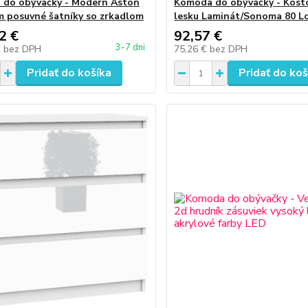
do obývačky - Modern Aston
Komoda do obývačky - Kosto
m posuvné šatníky so zrkadlom
lesku Laminát/Sonoma 80 Lo
2 €
92,57 €
3-7 dni
€
bez DPH
75,26 €
bez DPH
Pridať do košíka
Pridať do koš