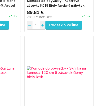
l bieleho
Komoda do obývačky - Kučeravé
ft Ardsel
zásuvky K018 Biely farebný nábytok
89,81 €
3-7 dni
3-7 dni
73,02 €
bez DPH
íka
Pridať do košíka