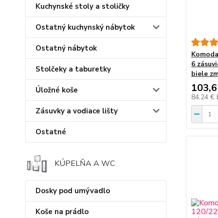
Kuchynské stoly a stoličky
Ostatný kuchynský nábytok
Ostatný nábytok
Komoda 
6 zásuv
Stolčeky a taburetky
biele z
103,6
Úložné koše
84,24 €
Zásuvky a vodiace lišty
Ostatné
KÚPELŇA A WC
Dosky pod umývadlo
Koše na prádlo