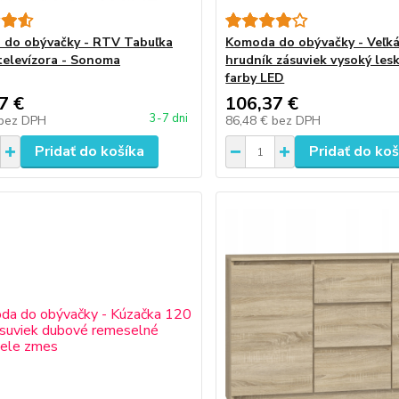
do obývačky - RTV Tabuľka
Komoda do obývačky - Veľká
televízora - Sonoma
hrudník zásuviek vysoký les
farby LED
7 €
106,37 €
3-7 dni
bez DPH
86,48 €
bez DPH
Pridať do košíka
Pridať do koš