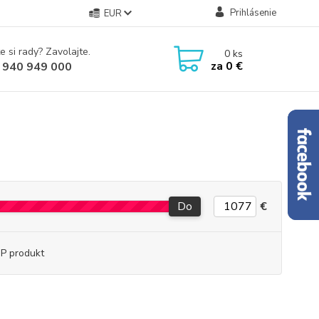
Prihlásenie
EUR
e si rady? Zavolajte.
0
ks
za
0 €
 940 949 000
Do
€
P produkt