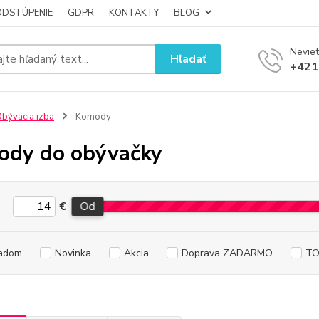
ODSTÚPENIE
GDPR
KONTAKTY
BLOG
Neviet
Hľadať
+421
bývacia izba
Komody
dy do obývačky
€
Od
adom
Novinka
Akcia
Doprava ZADARMO
TO