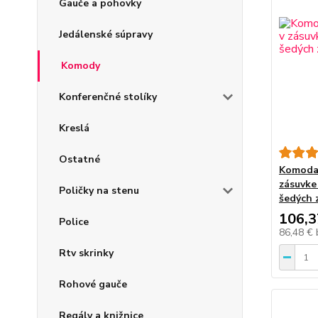
Gauče a pohovky
Jedálenské súpravy
Komody
Konferenčné stolíky
Kreslá
Ostatné
Komoda 
zásuvke
Poličky na stenu
šedých 
106,3
Police
86,48 €
Rtv skrinky
Rohové gauče
Regály a knižnice