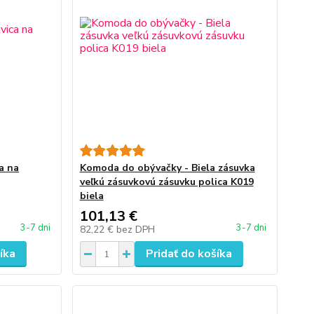
a na
Komoda do obývačky - Biela zásuvka
veľkú zásuvkovú zásuvku polica K019
biela
101,13 €
3-7 dni
3-7 dni
82,22 €
bez DPH
íka
Pridať do košíka