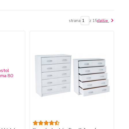
strana
z 15
ďalšie