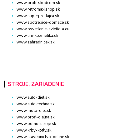
www.proti-skodcom.sk
www.retromaxishop.sk
www.superpredajca.sk
www.spotrebice-domace.sk
www.osvetlenie-svietidla.eu
www.uni-kozmetika.sk
www.zahradnicek.sk
STROJE, ZARIADENIE
www.auto-diel.sk
www.auto-techna.sk
www.moto-diel.sk
www.profi-dielna.sk
www.polno-stroje.sk
www.krby-kotly.sk
www.stavebnictvo-online.sk