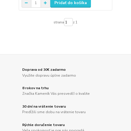
Pridať do košíka
strana
z 1
Doprava od 30€ zadarmo
Využite dopravu úplne zadarmo
8 rokov na trhu
Značka Kameník Vás presvedčí o kvalite
30 dní na vrátenie tovaru
Predĺžili sme dobu na vrátenie tovaru
Rýchle doručenie tovaru
Vaša spokojnosť je pre nás prvoradá