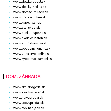
www.detskaradost.sk
www.detsky-hrdina.sk
www.domaci-milacik.sk
www.hracky-online.sk
www.kupelna.shop
www.stonshop.sk
www.sanita-kupelne.sk
www.skolsky-batoh.sk
www.sportaturistika.sk
www.potraviny-online.sk
www.zlatnictvo-online.sk
www.rybarstvo-kamenik.sk
DOM, ZÁHRADA
www.dm-drogeria.sk
www.kvalitnytovar.sk
www.najvypredaj.sk
www.topvypredaj.sk
www.top-nabytok.sk