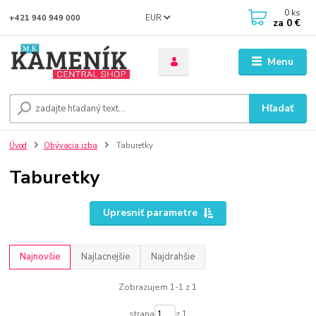
0
ks
EUR
+421 940 949 000
za
0 €
Menu
Hľadať
Úvod
Obývacia izba
Taburetky
Taburetky
Upresniť parametre
Najnovšie
Najlacnejšie
Najdrahšie
Zobrazujem 1-1 z 1
strana
z 1