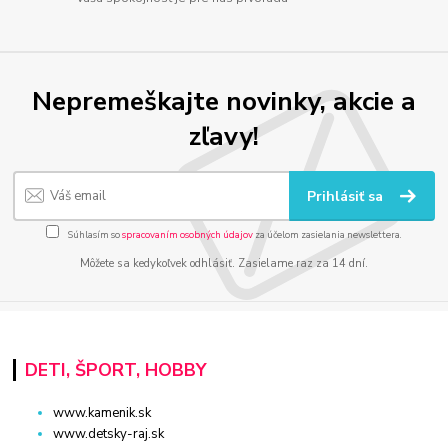
Nepremeškajte novinky, akcie a
zľavy!
Prihlásiť sa
Súhlasím so
spracovaním osobných údajov
za účelom zasielania newslettera.
Môžete sa kedykoľvek odhlásiť. Zasielame raz za 14 dní.
DETI, ŠPORT, HOBBY
www.kamenik.sk
www.detsky-raj.sk