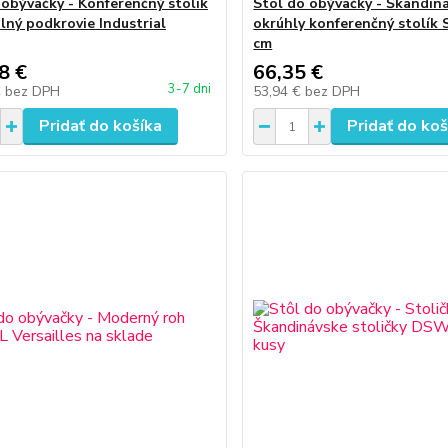
 obývačky - Konferenčný stolík
Stôl do obývačky - Škandin
olný podkrovie Industrial
okrúhly konferenčný stolík 
cm
8 €
66,35 €
3-7 dni
€
bez DPH
53,94 €
bez DPH
Pridať do košíka
Pridať do koš