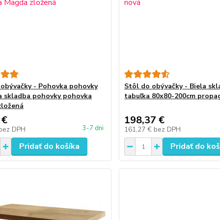
 obývačky - Pohovka pohovky
Stôl do obývačky - Biela skl
 skladba pohovky pohovka
tabuľka 80x80-200cm propa
zložená
 €
198,37 €
3-7 dni
bez DPH
161,27 €
bez DPH
Pridať do košíka
Pridať do koš