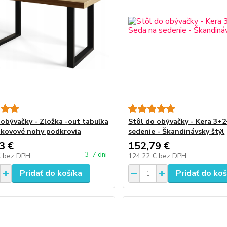
 obývačky - Zložka -out tabuľka
Stôl do obývačky - Kera 3+
 kovové nohy podkrovia
sedenie - Škandinávsky štýl
3 €
152,79 €
3-7 dni
€
bez DPH
124,22 €
bez DPH
Pridať do košíka
Pridať do koš