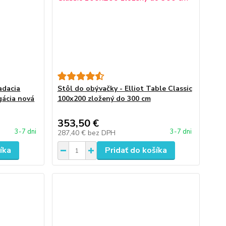
adacia
Stôl do obývačky - Elliot Table Classic
gácia nová
100x200 zložený do 300 cm
353,50 €
3-7 dni
3-7 dni
287,40 €
bez DPH
íka
Pridať do košíka