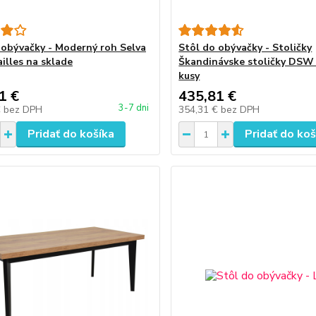
 obývačky - Moderný roh Selva
Stôl do obývačky - Stoličky
illes na sklade
Škandinávske stoličky DSW 
kusy
1 €
435,81 €
3-7 dni
€
bez DPH
354,31 €
bez DPH
Pridať do košíka
Pridať do koš