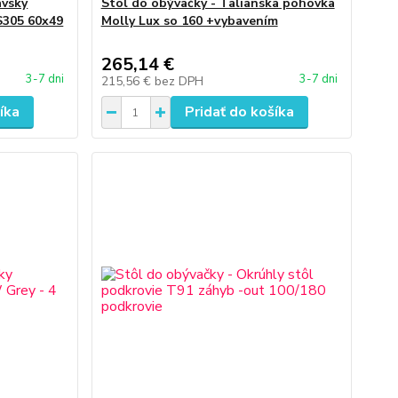
ávsky
Stôl do obývačky - Talianska pohovka
S305 60x49
Molly Lux so 160 +vybavením
265,14 €
3-7 dni
3-7 dni
215,56 €
bez DPH
íka
Pridať do košíka