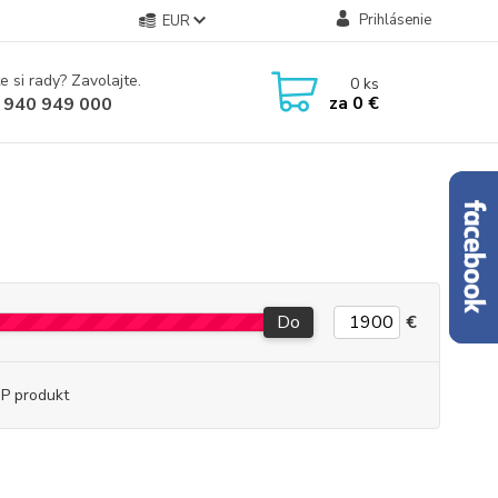
Prihlásenie
EUR
e si rady? Zavolajte.
0
ks
za
0 €
 940 949 000
Do
€
P produkt