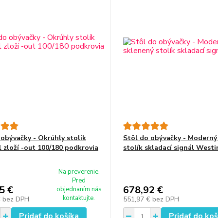
 obývačky - Okrúhly stolík
Stôl do obývačky - Moderný
l zloží -out 100/180 podkrovia
stolík skladací signál Westi
Na preverenie.
Pred
5 €
678,92 €
objednaním nás
kontaktujte.
€
bez DPH
551,97 €
bez DPH
Pridať do košíka
Pridať do koš