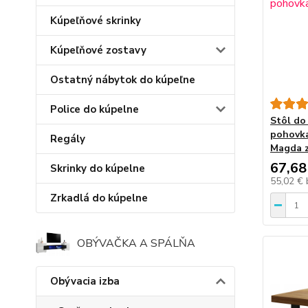
Kúpeľňové skrinky
Kúpeľňové zostavy
Ostatný nábytok do kúpeľne
Police do kúpelne
Stôl do
pohovka
Regály
Magda 
67,68
Skrinky do kúpelne
55,02 €
Zrkadlá do kúpelne
OBÝVAČKA A SPÁLŇA
Obývacia izba