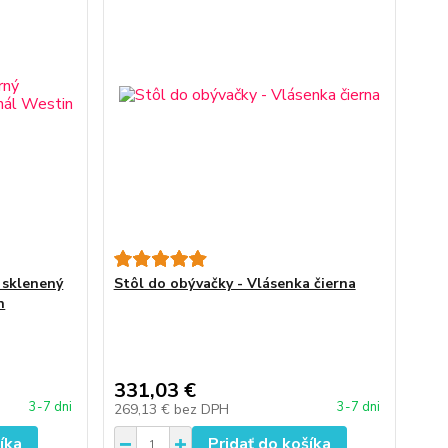
 sklenený
Stôl do obývačky - Vlásenka čierna
n
331,03 €
3-7 dni
3-7 dni
269,13 €
bez DPH
íka
Pridať do košíka