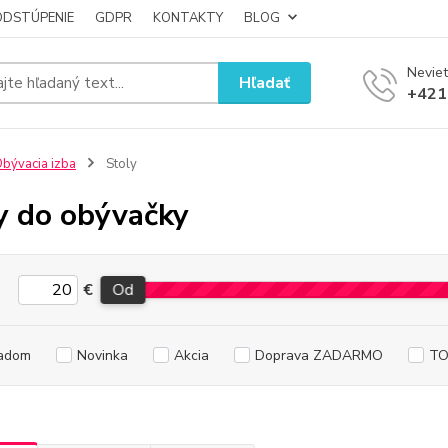
ODSTÚPENIE
GDPR
KONTAKTY
BLOG
Neviet
Hľadať
+421
bývacia izba
Stoly
y do obývačky
€
Od
adom
Novinka
Akcia
Doprava ZADARMO
TO