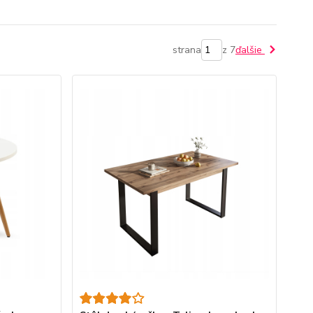
strana
z 7
ďalšie