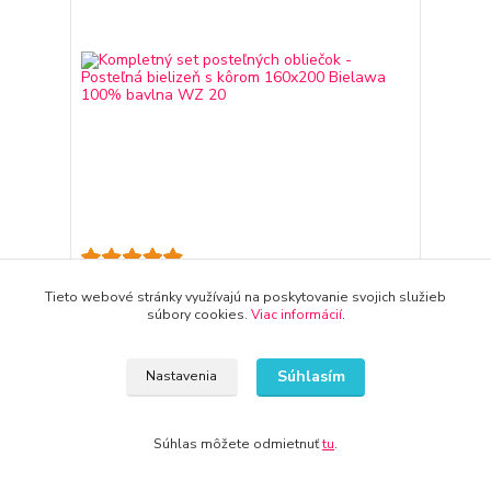
Kompletný set posteľných obliečok - Posteľná
Tieto webové stránky využívajú na poskytovanie svojich služieb
bielizeň s kôrom 160x200 Bielawa 100% bavlna
súbory cookies.
Viac informácií
.
WZ 20
37,53 €
3-7 dni
30,51 €
bez DPH
Súhlasím
Nastavenia
Pridať do košíka
Súhlas môžete odmietnuť
tu
.