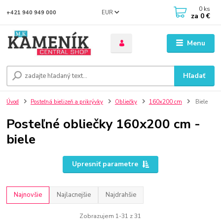
0
ks
EUR
+421 940 949 000
za
0 €
Menu
Hľadať
Úvod
Posteľná bielizeň a prikrývky
Obliečky
160x200 cm
Biele
Posteľné obliečky 160x200 cm -
biele
Upresniť parametre
Najnovšie
Najlacnejšie
Najdrahšie
Zobrazujem 1-31 z 31