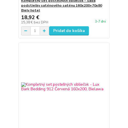
Kompletný set posteľných obliečok - Sada
podstielky saténového saténu 160x200+70x80
Biely hotel
18,92 €
3-7 dni
15,38 €
bez DPH
Pridať do košíka