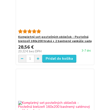
Kompletný set posteľných obliečok - Posteľná
bielizeň 160x200 hrubá + 2 bavlnené vankúše sada
28,56 €
3-7 dni
23,22 €
bez DPH
Pridať do košíka