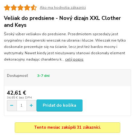
Ako ma hodnotia zákazníci
Vešiak do predsiene - Nový dizajn XXL Clother
and Keys
Široký výber vešiakov do predsiene. Przedmiotem sprzedaży jest
oryginalny i designerski wieszak na ubrania i klucze. Wieszak nie tylko
doskonale prezentuje się na ścianie, lecz jest też bardzo mocny i
wytrzymały. Nawet kiedy jest nieużywany stanowi doskonały element
dekoracyjny, nadając charakteru k...
celý popis
Dostupnosť
3-7 dni
42,61 €
34,65 €
bez DPH
Pridať do košíka
Tento mesiac zakúpili 31 zákazníci.