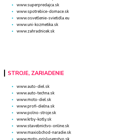
www.superpredajca.sk
www.spotrebice-domace.sk
www.osvetlenie-svietidla.eu
www.uni-kozmetika.sk
www.zahradnicek.sk
STROJE, ZARIADENIE
www.auto-diel.sk
www.auto-techna.sk
www.moto-diel.sk
www.profi-dielna.sk
www.polno-stroje.sk
www.krby-kotly.sk
www.stavebnictvo-online.sk
www.maxiobchod-naradie.sk
www.moto-prislusenstvo.sk