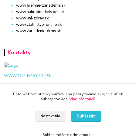
www.firemne-zariadenie.sk
www.nahradnediely.online
www.uni-zdrav.sk
www.zlatnictvo-online.sk
www.zariadenie-firmy.sk
Kontakty
WWW.TOP-NABYTOK.SK
+421 940 949 000
Tieto webové stránky využívajú na poskytovanie svojich služieb
súbory cookies.
Viac informácií
.
info@kamenik.sk
Súhlasím
Nastavenia
Súhlas môžete odmietnuť
tu
.