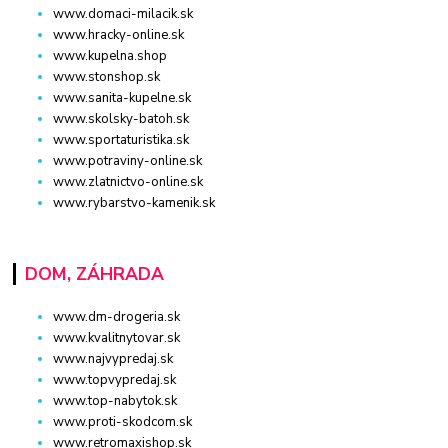
www.domaci-milacik.sk
www.hracky-online.sk
www.kupelna.shop
www.stonshop.sk
www.sanita-kupelne.sk
www.skolsky-batoh.sk
www.sportaturistika.sk
www.potraviny-online.sk
www.zlatnictvo-online.sk
www.rybarstvo-kamenik.sk
DOM, ZÁHRADA
www.dm-drogeria.sk
www.kvalitnytovar.sk
www.najvypredaj.sk
www.topvypredaj.sk
www.top-nabytok.sk
www.proti-skodcom.sk
www.retromaxishop.sk