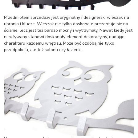
Przedmiotem sprzedaży jest oryginalny i designerski wieszak na
ubrania i klucze. Wieszak nie tylko doskonale prezentuje się na
ścianie, lecz jest też bardzo mocny i wytrzymały. Nawet kiedy jest
nieużywany stanowi doskonały element dekoracyjny, nadając
charakteru każdemu wnętrzu. Może być ozdobą nie tylko
przedpokoju, ale też salonu czy łazienki.