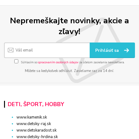
Nepremeškajte novinky, akcie a
zľavy!
Prihlásiť sa
Súhlasím so
spracovaním osobných údajov
za účelom zasielania newslettera.
Môžete sa kedykoľvek odhlásiť. Zasielame raz za 14 dní.
DETI, ŠPORT, HOBBY
www.kamenik.sk
www.detsky-raj.sk
www.detskaradost.sk
www.detsky-hrdina.sk