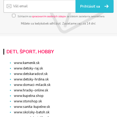
Prihlásiť sa
Súhlasím so
spracovaním osobných údajov
za účelom zasielania newslettera.
Môžete sa kedykoľvek odhlásiť. Zasielame raz za 14 dní.
DETI, ŠPORT, HOBBY
www.kamenik.sk
www.detsky-raj.sk
www.detskaradost.sk
www.detsky-hrdina.sk
www.domaci-milacik.sk
www.hracky-online.sk
www.kupelna.shop
www.stonshop.sk
www.sanita-kupelne.sk
www.skolsky-batoh.sk