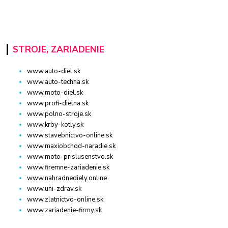
STROJE, ZARIADENIE
www.auto-diel.sk
www.auto-techna.sk
www.moto-diel.sk
www.profi-dielna.sk
www.polno-stroje.sk
www.krby-kotly.sk
www.stavebnictvo-online.sk
www.maxiobchod-naradie.sk
www.moto-prislusenstvo.sk
www.firemne-zariadenie.sk
www.nahradnediely.online
www.uni-zdrav.sk
www.zlatnictvo-online.sk
www.zariadenie-firmy.sk