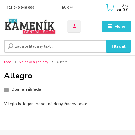
0
ks
EUR
+421 940 949 000
za
0 €
Menu
Hľadať
Úvod
Nálepky a šablóny
Allegro
Allegro
Dom a záhrada
V tejto kategórii nebol nájdený žiadny tovar.