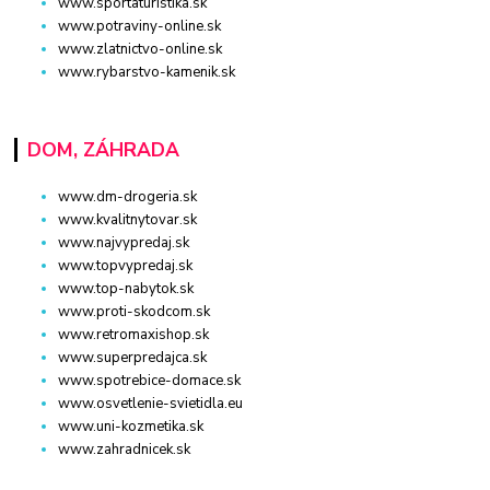
www.sportaturistika.sk
www.potraviny-online.sk
www.zlatnictvo-online.sk
www.rybarstvo-kamenik.sk
DOM, ZÁHRADA
www.dm-drogeria.sk
www.kvalitnytovar.sk
www.najvypredaj.sk
www.topvypredaj.sk
www.top-nabytok.sk
www.proti-skodcom.sk
www.retromaxishop.sk
www.superpredajca.sk
www.spotrebice-domace.sk
www.osvetlenie-svietidla.eu
www.uni-kozmetika.sk
www.zahradnicek.sk