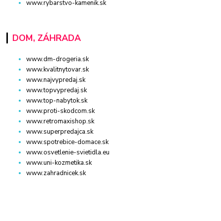
www.rybarstvo-kamenik.sk
DOM, ZÁHRADA
www.dm-drogeria.sk
www.kvalitnytovar.sk
www.najvypredaj.sk
www.topvypredaj.sk
www.top-nabytok.sk
www.proti-skodcom.sk
www.retromaxishop.sk
www.superpredajca.sk
www.spotrebice-domace.sk
www.osvetlenie-svietidla.eu
www.uni-kozmetika.sk
www.zahradnicek.sk