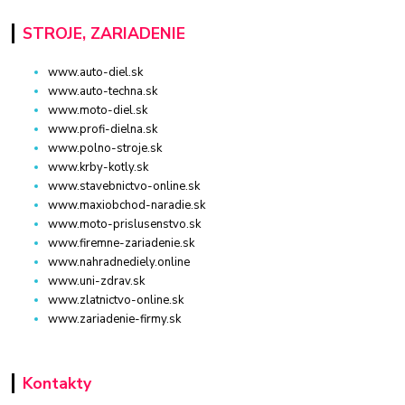
STROJE, ZARIADENIE
www.auto-diel.sk
www.auto-techna.sk
www.moto-diel.sk
www.profi-dielna.sk
www.polno-stroje.sk
www.krby-kotly.sk
www.stavebnictvo-online.sk
www.maxiobchod-naradie.sk
www.moto-prislusenstvo.sk
www.firemne-zariadenie.sk
www.nahradnediely.online
www.uni-zdrav.sk
www.zlatnictvo-online.sk
www.zariadenie-firmy.sk
Kontakty