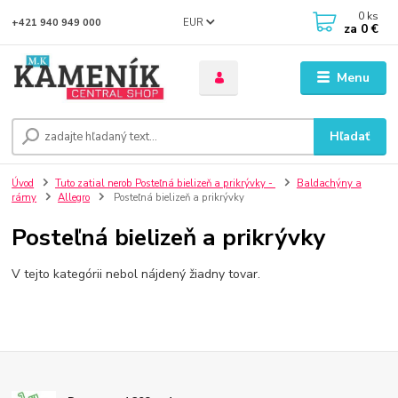
0
ks
EUR
+421 940 949 000
za
0 €
Menu
Hľadať
Úvod
Tuto zatial nerob Posteľná bielizeň a prikrývky -
Baldachýny a
rámy
Allegro
Posteľná bielizeň a prikrývky
Posteľná bielizeň a prikrývky
V tejto kategórii nebol nájdený žiadny tovar.