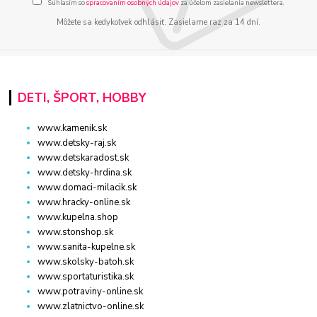
Súhlasím so
spracovaním osobných údajov
za účelom zasielania newslettera.
Môžete sa kedykoľvek odhlásiť. Zasielame raz za 14 dní.
DETI, ŠPORT, HOBBY
www.kamenik.sk
www.detsky-raj.sk
www.detskaradost.sk
www.detsky-hrdina.sk
www.domaci-milacik.sk
www.hracky-online.sk
www.kupelna.shop
www.stonshop.sk
www.sanita-kupelne.sk
www.skolsky-batoh.sk
www.sportaturistika.sk
www.potraviny-online.sk
www.zlatnictvo-online.sk