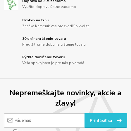
Doprava od 30€ zadarmo
Využite dopravu úplne zadarmo
8 rokov na trhu
Značka Kameník Vás presvedčí o kvalite
30 dní na vrátenie tovaru
Predĺžili sme dobu na vrátenie tovaru
Rýchle doručenie tovaru
Vaša spokojnosť je pre nás prvoradá
Nepremeškajte novinky, akcie a
zľavy!
Prihlásiť sa