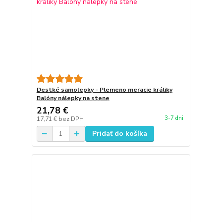
Destké samolepky - Plemeno meracie králiky
Balóny nálepky na stene
21,78 €
3-7 dni
17,71 €
bez DPH
Pridať do košíka