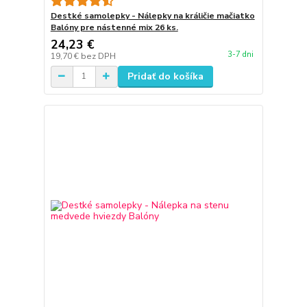
Destké samolepky - Nálepky na králičie mačiatko
Balóny pre nástenné mix 26 ks.
24,23 €
3-7 dni
19,70 €
bez DPH
Pridať do košíka