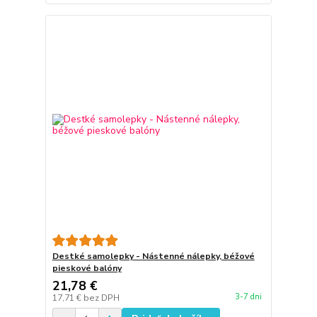
Destké samolepky - Nástenné nálepky, béžové
pieskové balóny
21,78 €
3-7 dni
17,71 €
bez DPH