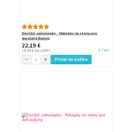
Destké samolepky - Nálepky na stenu pre
dievčatá Balóny
22,19 €
3-7 dni
18,04 €
bez DPH
Pridať do košíka