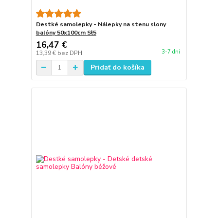
Destké samolepky - Nálepky na stenu slony
balóny 50x100cm Sł5
16,47 €
3-7 dni
13,39 €
bez DPH
Pridať do košíka