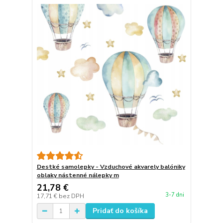
Destké samolepky - Vzduchové akvarely balóniky
oblaky nástenné nálepky m
21,78 €
3-7 dni
17,71 €
bez DPH
Pridať do košíka