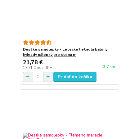
Destké samolepky - Letecké lietadlá balóny
hviezdy nálepky pre stenu m
21,78 €
3-7 dni
17,71 €
bez DPH
Pridať do košíka