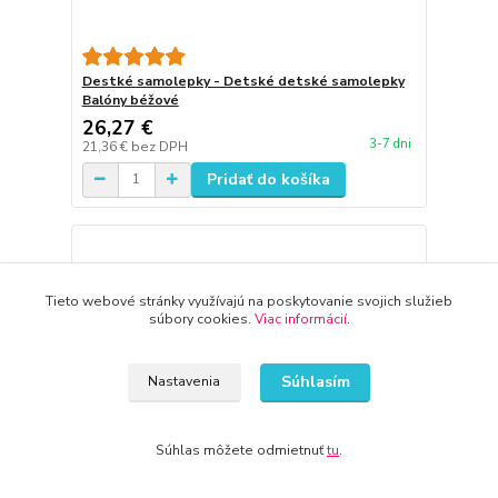
Destké samolepky - Detské detské samolepky
Balóny béžové
26,27 €
3-7 dni
21,36 €
bez DPH
Pridať do košíka
Tieto webové stránky využívajú na poskytovanie svojich služieb
súbory cookies.
Viac informácií
.
Súhlasím
Nastavenia
Súhlas môžete odmietnuť
tu
.