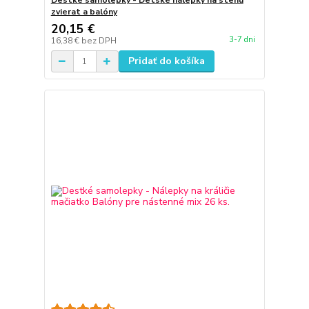
Destké samolepky - Detské nálepky na stenu
zvierat a balóny
20,15 €
3-7 dni
16,38 €
bez DPH
Pridať do košíka