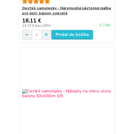
Destké samolepky - Náromodná nástenná maľba
pre deti, balóny, zvieratá
18,11 €
3-7 dni
14,72 €
bez DPH
Pridať do košíka