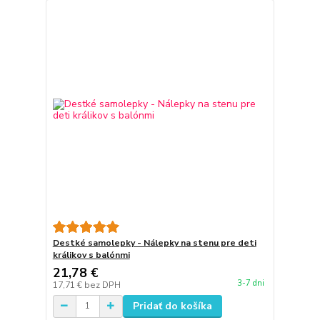
Destké samolepky - Nálepky na stenu pre deti
králikov s balónmi
21,78 €
3-7 dni
17,71 €
bez DPH
Pridať do košíka