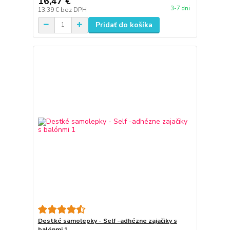
16,47 €
3-7 dni
13,39 €
bez DPH
Pridať do košíka
Destké samolepky - Self -adhézne zajačiky s
balónmi 1