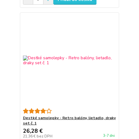
Destké samolepky - Retro balóny, lietadlo, draky
set č. 1
26,28 €
3-7 dni
21,36 €
bez DPH