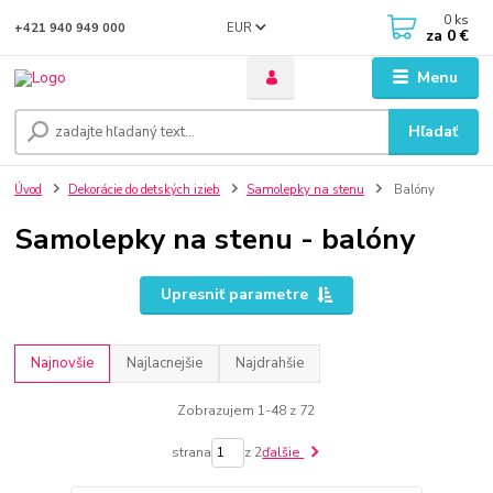
0
ks
EUR
+421 940 949 000
za
0 €
Menu
Hľadať
Úvod
Dekorácie do detských izieb
Samolepky na stenu
Balóny
Samolepky na stenu - balóny
Upresniť parametre
Najnovšie
Najlacnejšie
Najdrahšie
Zobrazujem 1-48 z 72
strana
z 2
ďalšie