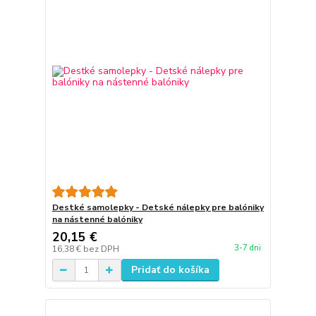
Destké samolepky - Detské nálepky pre balóniky
na nástenné balóniky
20,15 €
3-7 dni
16,38 €
bez DPH
Pridať do košíka