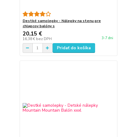
Destké samolepky - Nálepky na stenu pre
chlapcov balóny s
20,15 €
3-7 dni
16,38 €
bez DPH
Pridať do košíka