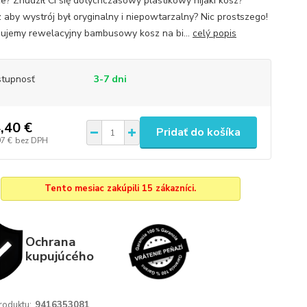
ce? Znudził Ci się dotychczasowy plastikowy nijaki kosz?
 aby wystrój był oryginalny i niepowtarzalny? Nic prostszego!
ujemy rewelacyjny bambusowy kosz na bi...
celý popis
tupnosť
3-7 dni
,40 €
Pridať do košíka
97 €
bez DPH
Tento mesiac zakúpili 15 zákazníci.
Ochrana
kupujúcého
roduktu:
9416353081