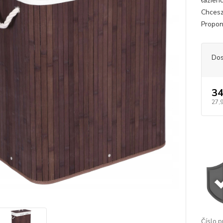
łazien
Chcesz
Propon
Dos
34
27,
Číslo p