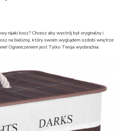
y nijaki kosz? Chcesz aby wystrój był oryginalny i
osz na bieliznę, który swoim wyglądem ozdobi wnętrze
anie! Ograniczeniem jest Tylko Twoja wyobraźnia.