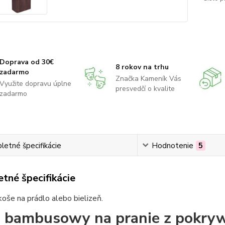
Doprava od 30€
8 rokov na trhu
zadarmo
Značka Kameník Vás
Využite dopravu úplne
presvedčí o kvalite
zadarmo
etné špecifikácie
Hodnotenie
5
tné špecifikácie
koše na prádlo alebo bielizeň.
 bambusowy na pranie z pokry