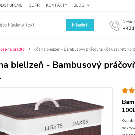
ODSTÚPENIE
GDPR
KONTAKTY
BLOG
Neviet
Hľadať
+421
oše na prádlo
Kôš na bielizeň - Bambusový práčovňa Kôš uzavretý kon
na bielizeň - Bambusový práčov
L
Bamb
100
Kvalit
pokryw