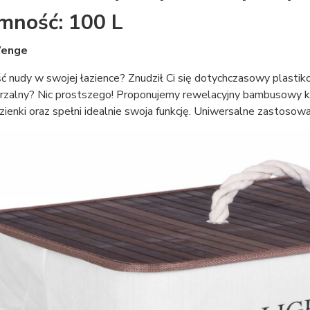
mność: 100 L
Wenge
 nudy w swojej łazience? Znudził Ci się dotychczasowy plastikow
rzalny? Nic prostszego! Proponujemy rewelacyjny bambusowy k
zienki oraz spełni idealnie swoja funkcję. Uniwersalne zastosow