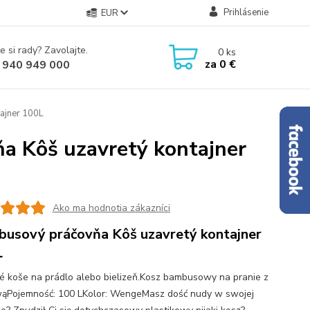
Prihlásenie
EUR
e si rady? Zavolajte.
0
ks
za
0 €
 940 949 000
tajner 100L
ňa Kôš uzavretý kontajner
Ako ma hodnotia zákazníci
usový práčovňa Kôš uzavretý kontajner
L
né koše na prádlo alebo bielizeň.Kosz bambusowy na pranie z
ąPojemność: 100 LKolor: WengeMasz dość nudy w swojej