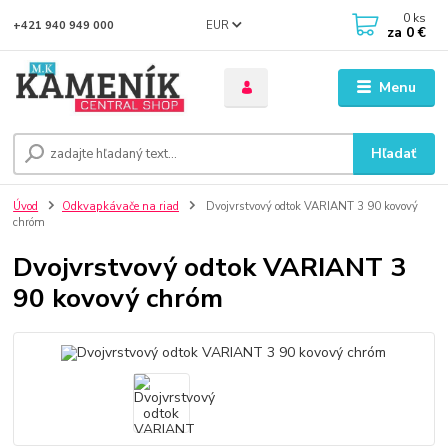
0
ks
EUR
+421 940 949 000
za
0 €
Menu
Hľadať
Úvod
Odkvapkávače na riad
Dvojvrstvový odtok VARIANT 3 90 kovový
chróm
Dvojvrstvový odtok VARIANT 3
90 kovový chróm