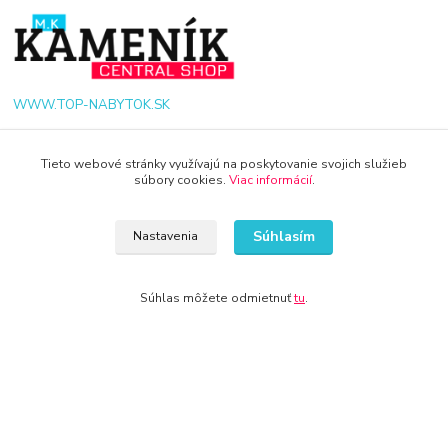
WWW.TOP-NABYTOK.SK
+421 940 949 000
Tieto webové stránky využívajú na poskytovanie svojich služieb
súbory cookies.
Viac informácií
.
info@kamenik.sk
Súhlasím
Nastavenia
Súhlas môžete odmietnuť
tu
.
© 2024 Všetky práva vyhradené KAMENIK.SK
Vytvorené na
Eshop-rychlo.sk