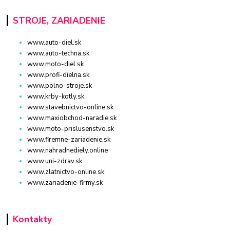
STROJE, ZARIADENIE
www.auto-diel.sk
www.auto-techna.sk
www.moto-diel.sk
www.profi-dielna.sk
www.polno-stroje.sk
www.krby-kotly.sk
www.stavebnictvo-online.sk
www.maxiobchod-naradie.sk
www.moto-prislusenstvo.sk
www.firemne-zariadenie.sk
www.nahradnediely.online
www.uni-zdrav.sk
www.zlatnictvo-online.sk
www.zariadenie-firmy.sk
Kontakty