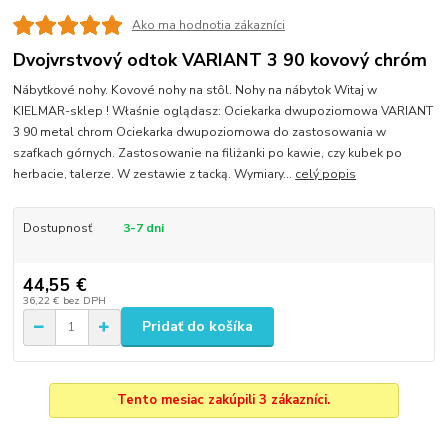
Ako ma hodnotia zákazníci
Dvojvrstvový odtok VARIANT 3 90 kovový chróm
Nábytkové nohy. Kovové nohy na stôl. Nohy na nábytok Witaj w
KIELMAR-sklep ! Właśnie oglądasz: Ociekarka dwupoziomowa VARIANT
3 90 metal chrom Ociekarka dwupoziomowa do zastosowania w
szafkach górnych. Zastosowanie na filiżanki po kawie, czy kubek po
herbacie, talerze. W zestawie z tacką. Wymiary...
celý popis
Dostupnosť
3-7 dni
44,55 €
36,22 €
bez DPH
Pridať do košíka
Tento mesiac zakúpili 3 zákazníci.