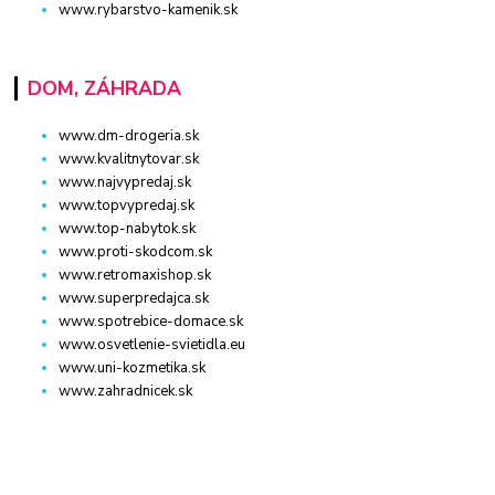
www.rybarstvo-kamenik.sk
DOM, ZÁHRADA
www.dm-drogeria.sk
www.kvalitnytovar.sk
www.najvypredaj.sk
www.topvypredaj.sk
www.top-nabytok.sk
www.proti-skodcom.sk
www.retromaxishop.sk
www.superpredajca.sk
www.spotrebice-domace.sk
www.osvetlenie-svietidla.eu
www.uni-kozmetika.sk
www.zahradnicek.sk