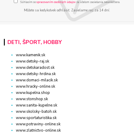
Súhlasím so
spracovaním osobných údajov
za účelom zasielania newslettera.
Môžete sa kedykoľvek odhlásiť. Zasielame raz za 14 dní.
DETI, ŠPORT, HOBBY
www.kamenik.sk
www.detsky-raj.sk
www.detskaradost.sk
www.detsky-hrdina.sk
www.domaci-milacik.sk
www.hracky-online.sk
www.kupelna.shop
www.stonshop.sk
www.sanita-kupelne.sk
www.skolsky-batoh.sk
www.sportaturistika.sk
www.potraviny-online.sk
www.zlatnictvo-online.sk