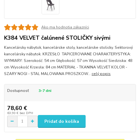
Ako ma hodnotia zákazníci
K384 VELVET čalúnené STOLIČKY sivými
Kancelársky nábytok, kancelárske stoly, kancelárske stolicky. Sektorový
kancelársky nábytok. KRZESŁO TAPICEROWANE CHARAKTERYSTYKA:
WYMIARY: Szerokość: 54 cm Głębokość: 57 cm Wysokość Siedziska: 48
cm Wysokość Krzesła: 84 cm MATERIAŁ - TKANINA VELVET KOLOR -
SZARY NOGI - STAL MALOWANA PROSZKOW...
celý popis
Dostupnosť
3-7 dni
78,60 €
63,90 €
bez DPH
Pridať do košíka