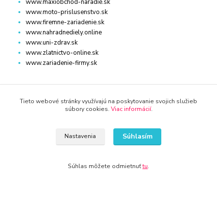
www.maxiobchod-naradie.sk
www.moto-prislusenstvo.sk
www.firemne-zariadenie.sk
www.nahradnediely.online
www.uni-zdrav.sk
www.zlatnictvo-online.sk
www.zariadenie-firmy.sk
Kontakty
Tieto webové stránky využívajú na poskytovanie svojich služieb
súbory cookies.
Viac informácií
.
WWW.TOP-NABYTOK.SK
Súhlasím
Nastavenia
+421 940 949 000
Súhlas môžete odmietnuť
tu
.
info@kamenik.sk