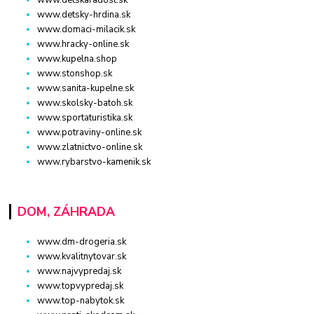
www.detskaradost.sk
www.detsky-hrdina.sk
www.domaci-milacik.sk
www.hracky-online.sk
www.kupelna.shop
www.stonshop.sk
www.sanita-kupelne.sk
www.skolsky-batoh.sk
www.sportaturistika.sk
www.potraviny-online.sk
www.zlatnictvo-online.sk
www.rybarstvo-kamenik.sk
DOM, ZÁHRADA
www.dm-drogeria.sk
www.kvalitnytovar.sk
www.najvypredaj.sk
www.topvypredaj.sk
www.top-nabytok.sk