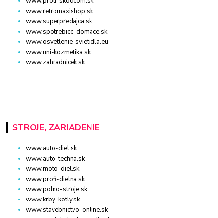
www.proti-skodcom.sk
www.retromaxishop.sk
www.superpredajca.sk
www.spotrebice-domace.sk
www.osvetlenie-svietidla.eu
www.uni-kozmetika.sk
www.zahradnicek.sk
STROJE, ZARIADENIE
www.auto-diel.sk
www.auto-techna.sk
www.moto-diel.sk
www.profi-dielna.sk
www.polno-stroje.sk
www.krby-kotly.sk
www.stavebnictvo-online.sk