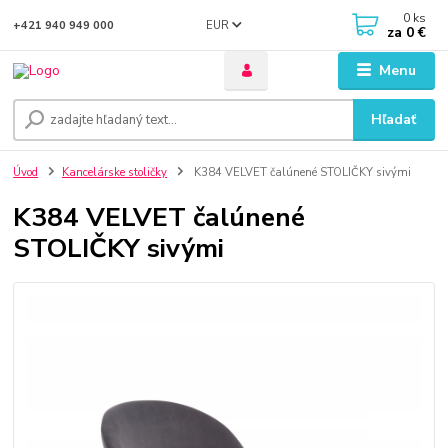
0
ks
EUR
+421 940 949 000
za
0 €
Menu
Hľadať
Úvod
Kancelárske stoličky
K384 VELVET čalúnené STOLIČKY sivými
K384 VELVET čalúnené
STOLIČKY sivými