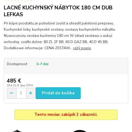
LACNÉ KUCHYNSKÝ NÁBYTOK 180 CM DUB
LEFKAS
Pri kúpe produktu je potrebné zvoliť a uhradiť paletovú prepravu.
Kuchynské linky, kuchynské zostavy, zostavy kuchynského nábytku
Nowoczesny zestaw kuchenny 180 cm W skład zestawu z aukcji
wchodzą: szafki dolne: 80 ZL 2F BB, 60 D GAZ BB, 40 D 4S BB,
Dodatkowe informacje: CENA ZESTAW...
celý popis
Dostupnosť
3-7 dni
485 €
394,31 €
bez DPH
Pridať do košíka
Tento mesiac zakúpili 2 zákazníci.