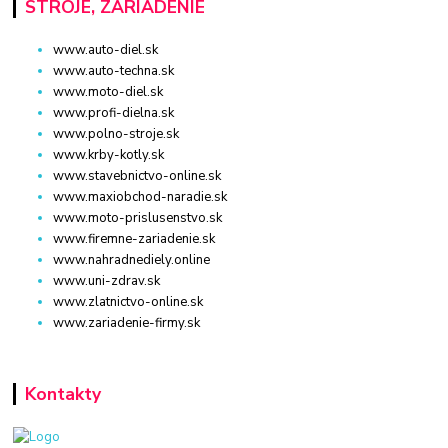
STROJE, ZARIADENIE
www.auto-diel.sk
www.auto-techna.sk
www.moto-diel.sk
www.profi-dielna.sk
www.polno-stroje.sk
www.krby-kotly.sk
www.stavebnictvo-online.sk
www.maxiobchod-naradie.sk
www.moto-prislusenstvo.sk
www.firemne-zariadenie.sk
www.nahradnediely.online
www.uni-zdrav.sk
www.zlatnictvo-online.sk
www.zariadenie-firmy.sk
Kontakty