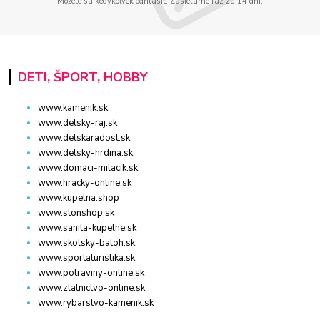
Môžete sa kedykoľvek odhlásiť. Zasielame raz za 14 dní.
DETI, ŠPORT, HOBBY
www.kamenik.sk
www.detsky-raj.sk
www.detskaradost.sk
www.detsky-hrdina.sk
www.domaci-milacik.sk
www.hracky-online.sk
www.kupelna.shop
www.stonshop.sk
www.sanita-kupelne.sk
www.skolsky-batoh.sk
www.sportaturistika.sk
www.potraviny-online.sk
www.zlatnictvo-online.sk
www.rybarstvo-kamenik.sk