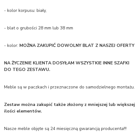
- kolor korpusu: biały,
- blat o grubości 28 mm lub 38 mm
- kolor:
MOŻNA ZAKUPIĆ DOWOLNY BLAT Z NASZEJ OFERTY
NA ŻYCZENIE KLIENTA DOSYŁAM WSZYSTKIE INNE SZAFKI
DO TEGO ZESTAWU.
Meble są w paczkach i przeznaczone do samodzielnego montażu.
Zestaw można zakupić także złożony z mniejszej lub większej
ilości elementów.
Nasze meble objęte są 24 miesięczną gwarancją producenta!!!