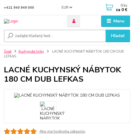
0
ks
EUR
+421 940 949 000
za
0 €
Menu
Hľadať
Úvod
Kuchynské linky
LACNÉ KUCHYNSKÝ NÁBYTOK 180 CM DUB
LEFKAS
LACNÉ KUCHYNSKÝ NÁBYTOK
180 CM DUB LEFKAS
Ako ma hodnotia zákazníci